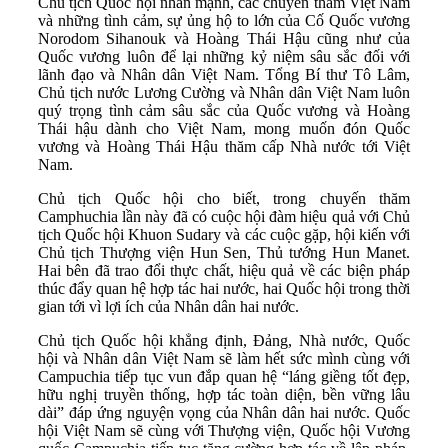
Chủ tịch Quốc hội nhấn mạnh, các chuyến thăm Việt Nam
và những tình cảm, sự ủng hộ to lớn của Cố Quốc vương
Norodom Sihanouk và Hoàng Thái Hậu cũng như của
Quốc vương luôn để lại những kỷ niệm sâu sắc đối với
lãnh đạo và Nhân dân Việt Nam. Tổng Bí thư Tô Lâm,
Chủ tịch nước Lương Cường và Nhân dân Việt Nam luôn
quý trọng tình cảm sâu sắc của Quốc vương và Hoàng
Thái hậu dành cho Việt Nam, mong muốn đón Quốc
vương và Hoàng Thái Hậu thăm cấp Nhà nước tới Việt
Nam.
Chủ tịch Quốc hội cho biết, trong chuyến thăm
Camphuchia lần này đã có cuộc hội đàm hiệu quả với Chủ
tịch Quốc hội Khuon Sudary và các cuộc gặp, hội kiến với
Chủ tịch Thượng viện Hun Sen, Thủ tướng Hun Manet.
Hai bên đã trao đổi thực chất, hiệu quả về các biện pháp
thúc đẩy quan hệ hợp tác hai nước, hai Quốc hội trong thời
gian tới vì lợi ích của Nhân dân hai nước.
Chủ tịch Quốc hội khẳng định, Đảng, Nhà nước, Quốc
hội và Nhân dân Việt Nam sẽ làm hết sức mình cùng với
Campuchia tiếp tục vun đắp quan hệ “láng giềng tốt đẹp,
hữu nghị truyền thống, hợp tác toàn diện, bền vững lâu
dài” đáp ứng nguyện vọng của Nhân dân hai nước. Quốc
hội Việt Nam sẽ cùng với Thượng viện, Quốc hội Vương