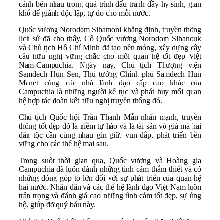
cánh bên nhau trong quá trình đấu tranh đầy hy sinh, gian
khổ để giành độc lập, tự do cho mỗi nước.
Quốc vương Norodom Sihamoni khẳng định, truyền thống
lịch sử đã cho thấy, Cố Quốc vương Norodom Sihanouk
và Chủ tịch Hồ Chí Minh đã tạo nền móng, xây dựng cây
cầu hữu nghị vững chắc cho mối quan hệ tốt đẹp Việt
Nam-Campuchia. Ngày nay, Chủ tịch Thượng viện
Samdech Hun Sen, Thủ tướng Chính phủ Samdech Hun
Manet cùng các nhà lãnh đạo cấp cao khác của
Campuchia là những người kế tục và phát huy mối quan
hệ hợp tác đoàn kết hữu nghị truyền thống đó.
Chủ tịch Quốc hội Trần Thanh Mẫn nhấn mạnh, truyền
thống tốt đẹp đó là niềm tự hào và là tài sản vô giá mà hai
dân tộc cần cùng nhau gìn giữ, vun đắp, phát triển bền
vững cho các thế hệ mai sau.
Trong suốt thời gian qua, Quốc vương và Hoàng gia
Campuchia đã luôn dành những tình cảm thắm thiết và có
những đóng góp to lớn đối với sự phát triển của quan hệ
hai nước. Nhân dân và các thế hệ lãnh đạo Việt Nam luôn
trân trọng và đánh giá cao những tình cảm tốt đẹp, sự ủng
hộ, giúp đỡ quý báu này.