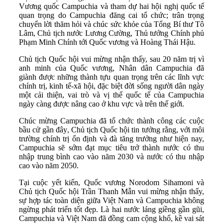
Vương quốc Campuchia và tham dự hai hội nghị quốc tế
quan trọng do Campuchia đăng cai tổ chức; trân trọng
chuyển lời thăm hỏi và chúc sức khỏe của Tổng Bí thư Tô
Lâm, Chủ tịch nước Lương Cường, Thủ tướng Chính phủ
Phạm Minh Chính tới Quốc vương và Hoàng Thái Hậu.
Chủ tịch Quốc hội vui mừng nhận thấy, sau 20 năm trị vì
anh minh của Quốc vương, Nhân dân Campuchia đã
giành được những thành tựu quan trọng trên các lĩnh vực
chính trị, kinh tế-xã hội, đặc biệt đời sống người dân ngày
một cải thiện, vai trò và vị thế quốc tế của Campuchia
ngày càng được nâng cao ở khu vực và trên thế giới.
Chúc mừng Campuchia đã tổ chức thành công các cuộc
bầu cử gần đây, Chủ tịch Quốc hội tin tưởng rằng, với môi
trường chính trị ổn định và đà tăng trưởng như hiện nay,
Campuchia sẽ sớm đạt mục tiêu trở thành nước có thu
nhập trung bình cao vào năm 2030 và nước có thu nhập
cao vào năm 2050.
Tại cuộc yết kiến, Quốc vương Norodom Sihamoni và
Chủ tịch Quốc hội Trần Thanh Mẫn vui mừng nhận thấy,
sự hợp tác toàn diện giữa Việt Nam và Campuchia không
ngừng phát triển tốt đẹp. Là hai nước láng giềng gần gũi,
Campuchia và Việt Nam đã đồng cam cộng khổ, kề vai sát