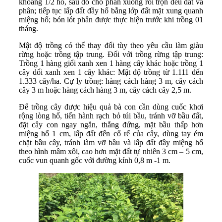
khoảng 1/2 hố, sau đó cho phân xuống rồi trộn đều đất và
phân; tiếp tục lấp đất đầy hố bằng lớp đất mặt xung quanh
miệng hố; bón lót phân được thực hiện trước khi trồng 01
tháng.
Mật độ trồng có thể thay đổi tùy theo yêu cầu làm giàu
rừng hoặc trồng tập trung. Đối với trồng rừng tập trung:
Trồng 1 hàng giổi xanh xen 1 hàng cây khác hoặc trồng 1
cây dổi xanh xen 1 cây khác: Mật độ trồng từ 1.111 đến
1.333 cây/ha. Cự ly trồng: hàng cách hàng 3 m, cây cách
cây 3 m hoặc hàng cách hàng 3 m, cây cách cây 2,5 m.
Để trồng cây được hiệu quả bà con cần dùng cuốc khơi
rộng lòng hố, tiến hành rạch bỏ túi bầu, tránh vỡ bầu đất,
đặt cây con ngay ngắn, thẳng đứng, mặt bầu thấp hơn
miệng hố 1 cm, lấp đất đến cổ rể của cây, dùng tay ém
chặt bầu cây, tránh làm vỡ bầu và lấp đất đầy miệng hố
theo hình mâm xôi, cao hơn mặt đất tự nhiên 3 cm – 5 cm,
cuốc vun quanh gốc với đường kính 0,8 m -1 m.