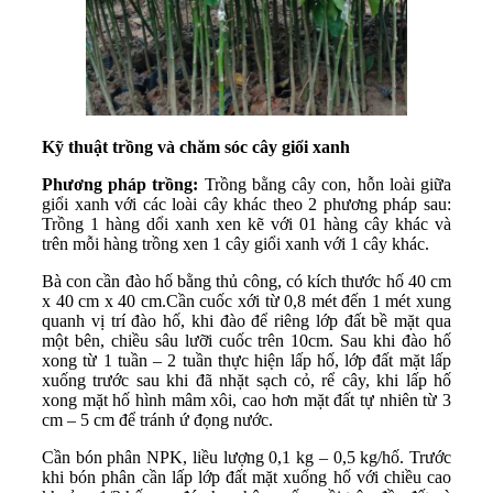
Kỹ thuật trồng và chăm sóc cây giổi xanh
Phương pháp trồng:
Trồng bằng cây con, hỗn loài giữa
giổi xanh với các loài cây khác theo 2 phương pháp sau:
Trồng 1 hàng dổi xanh xen kẽ với 01 hàng cây khác và
trên mỗi hàng trồng xen 1 cây giổi xanh với 1 cây khác.
Bà con cần đào hố bằng thủ công, có kích thước hố 40 cm
x 40 cm x 40 cm.Cần cuốc xới từ 0,8 mét đến 1 mét xung
quanh vị trí đào hố, khi đào để riêng lớp đất bề mặt qua
một bên, chiều sâu lưỡi cuốc trên 10cm. Sau khi đào hố
xong từ 1 tuần – 2 tuần thực hiện lấp hố, lớp đất mặt lấp
xuống trước sau khi đã nhặt sạch cỏ, rể cây, khi lấp hố
xong mặt hố hình mâm xôi, cao hơn mặt đất tự nhiên từ 3
cm – 5 cm để tránh ứ đọng nước.
Cần bón phân NPK, liều lượng 0,1 kg – 0,5 kg/hố. Trước
khi bón phân cần lấp lớp đất mặt xuống hố với chiều cao