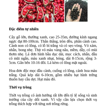
Đặc điểm tự nhiên
Cây gỗ lớn, thường xanh, cao 25-35m, đường kính ngang
ngực đạt 80-100cm. Thân thẳng, tròn đều, phân cành cao.
Cành non có lông, có lỗ bì trắng và có sẹo vòng. Vỏ xám,
nhẵn, bong nhẹ. Thịt vỏ màu vàng nâu, mềm, dầy, có mùi
thơm nhẹ. Lá đơn hình bầu dục dài, mọc cách, nhẵn, đầu
có mũi ngắn, màu xanh nhạt, bóng, dài 8-15cm, rộng 3-
5cm. Gân bên 10-16 đôi. Lá kèm có lông mặt ngoài.
Hoa đơn độc mọc đầu cành, cuống có lông, cánh hoa màu
trắng. Quả kép dài 6-10cm, gồm nhiều hạt hình trứng
thuôn hay cầu dẹt. Hạt màu đỏ.
Thời vụ trồng
Thời vụ trồng có ảnh hưởng rất lớn đến tỷ lệ sống và sinh
trưởng của cây dổi xanh. Vì vậy cần lựa chọn thời vụ
trồng thích hợp với từng nơi trồng rừng.