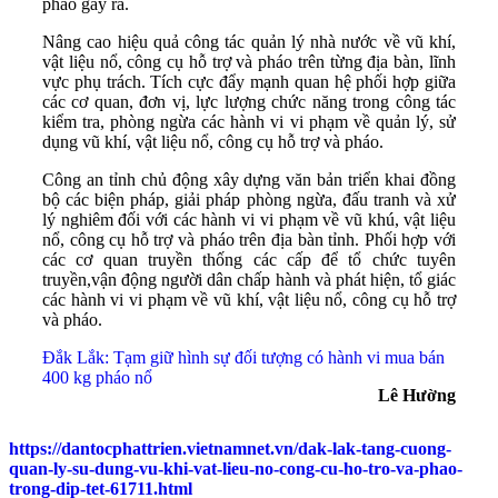
pháo gây ra.
Nâng cao hiệu quả công tác quản lý nhà nước về vũ khí,
vật liệu nổ, công cụ hỗ trợ và pháo trên từng địa bàn, lĩnh
vực phụ trách. Tích cực đẩy mạnh quan hệ phối hợp giữa
các cơ quan, đơn vị, lực lượng chức năng trong công tác
kiểm tra, phòng ngừa các hành vi vi phạm về quản lý, sử
dụng vũ khí, vật liệu nổ, công cụ hỗ trợ và pháo.
Công an tỉnh chủ động xây dựng văn bản triển khai đồng
bộ các biện pháp, giải pháp phòng ngừa, đấu tranh và xử
lý nghiêm đối với các hành vi vi phạm về vũ khú, vật liệu
nổ, công cụ hỗ trợ và pháo trên địa bàn tỉnh. Phối hợp với
các cơ quan truyền thống các cấp để tổ chức tuyên
truyền,vận động người dân chấp hành và phát hiện, tổ giác
các hành vi vi phạm về vũ khí, vật liệu nổ, công cụ hỗ trợ
và pháo.
Đắk Lắk: Tạm giữ hình sự đối tượng có hành vi mua bán
400 kg pháo nổ
Lê Hường
https://dantocphattrien.vietnamnet.vn/dak-lak-tang-cuong-
quan-ly-su-dung-vu-khi-vat-lieu-no-cong-cu-ho-tro-va-phao-
trong-dip-tet-61711.html