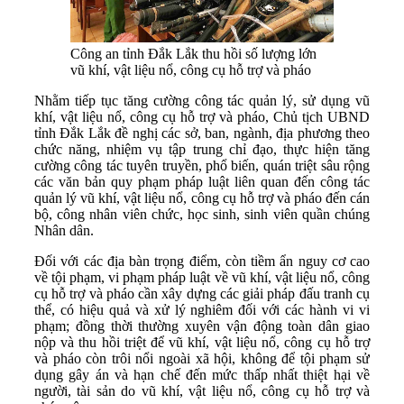
Công an tỉnh Đắk Lắk thu hồi số lượng lớn
vũ khí, vật liệu nổ, công cụ hỗ trợ và pháo
Nhằm tiếp tục tăng cường công tác quản lý, sử dụng vũ
khí, vật liệu nổ, công cụ hỗ trợ và pháo, Chủ tịch UBND
tỉnh Đắk Lắk đề nghị các sở, ban, ngành, địa phương theo
chức năng, nhiệm vụ tập trung chỉ đạo, thực hiện tăng
cường công tác tuyên truyền, phổ biến, quán triệt sâu rộng
các văn bản quy phạm pháp luật liên quan đến công tác
quản lý vũ khí, vật liệu nổ, công cụ hỗ trợ và pháo đến cán
bộ, công nhân viên chức, học sinh, sinh viên quần chúng
Nhân dân.
Đối với các địa bàn trọng điểm, còn tiềm ẩn nguy cơ cao
về tội phạm, vi phạm pháp luật về vũ khí, vật liệu nổ, công
cụ hỗ trợ và pháo cần xây dựng các giải pháp đấu tranh cụ
thể, có hiệu quả và xử lý nghiêm đối với các hành vi vi
phạm; đồng thời thường xuyên vận động toàn dân giao
nộp và thu hồi triệt để vũ khí, vật liệu nổ, công cụ hỗ trợ
và pháo còn trôi nổi ngoài xã hội, không để tội phạm sử
dụng gây án và hạn chế đến mức thấp nhất thiệt hại về
người, tài sản do vũ khí, vật liệu nổ, công cụ hỗ trợ và