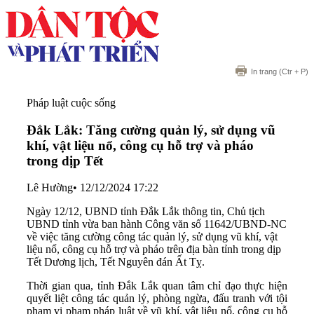
In trang
(Ctr + P)
Pháp luật cuộc sống
Đắk Lắk: Tăng cường quản lý, sử dụng vũ
khí, vật liệu nổ, công cụ hỗ trợ và pháo
trong dịp Tết
Lê Hường
•
12/12/2024 17:22
Ngày 12/12, UBND tỉnh Đắk Lắk thông tin, Chủ tịch
UBND tỉnh vừa ban hành Công văn số 11642/UBND-NC
về việc tăng cường công tác quản lý, sử dụng vũ khí, vật
liệu nổ, công cụ hỗ trợ và pháo trên địa bàn tỉnh trong dịp
Tết Dương lịch, Tết Nguyên đán Ất Tỵ.
Thời gian qua, tỉnh Đắk Lắk quan tâm chỉ đạo thực hiện
quyết liệt công tác quản lý, phòng ngừa, đấu tranh với tội
phạm vi phạm pháp luật về vũ khí, vật liệu nổ, công cụ hỗ