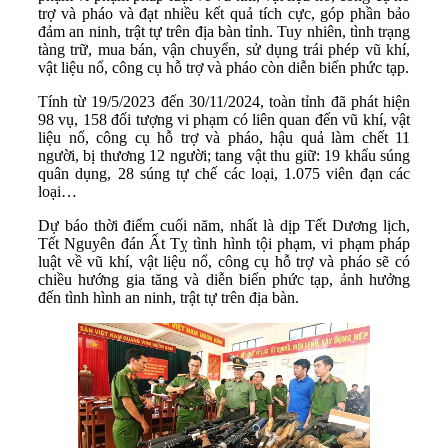
trợ và pháo và đạt nhiều kết quả tích cực, góp phần bảo
đảm an ninh, trật tự trên địa bàn tỉnh. Tuy nhiên, tình trạng
tàng trữ, mua bán, vận chuyển, sử dụng trái phép vũ khí,
vật liệu nổ, công cụ hỗ trợ và pháo còn diễn biến phức tạp.
Tính từ 19/5/2023 đến 30/11/2024, toàn tỉnh đã phát hiện
98 vụ, 158 đối tượng vi phạm có liên quan đến vũ khí, vật
liệu nổ, công cụ hỗ trợ và pháo, hậu quả làm chết 11
người, bị thương 12 người; tang vật thu giữ: 19 khẩu súng
quân dụng, 28 súng tự chế các loại, 1.075 viên đạn các
loại…
Dự báo thời điểm cuối năm, nhất là dịp Tết Dương lịch,
Tết Nguyên đán Ất Tỵ tình hình tội phạm, vi phạm pháp
luật về vũ khí, vật liệu nổ, công cụ hỗ trợ và pháo sẽ có
chiều hướng gia tăng và diễn biến phức tạp, ảnh hưởng
đến tình hình an ninh, trật tự trên địa bàn.