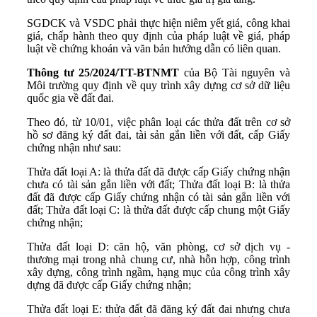
SGDCK và VSDC phải thực hiện niêm yết giá, công khai
giá, chấp hành theo quy định của pháp luật về giá, pháp
luật về chứng khoán và văn bản hướng dẫn có liên quan.
Thông tư 25/2024/TT-BTNMT
của Bộ Tài nguyên và
Môi trường quy định về quy trình xây dựng cơ sở dữ liệu
quốc gia về đất đai.
Theo đó, từ 10/01, việc phân loại các thửa đất trên cơ sở
hồ sơ đăng ký đất đai, tài sản gắn liền với đất, cấp Giấy
chứng nhận như sau:
Thửa đất loại A: là thửa đất đã được cấp Giấy chứng nhận
chưa có tài sản gắn liền với đất; Thửa đất loại B: là thửa
đất đã được cấp Giấy chứng nhận có tài sản gắn liền với
đất; Thửa đất loại C: là thửa đất được cấp chung một Giấy
chứng nhận;
Thửa đất loại D: căn hộ, văn phòng, cơ sở dịch vụ -
thương mại trong nhà chung cư, nhà hỗn hợp, công trình
xây dựng, công trình ngầm, hạng mục của công trình xây
dựng đã được cấp Giấy chứng nhận;
Thửa đất loại E: thửa đất đã đăng ký đất đai nhưng chưa