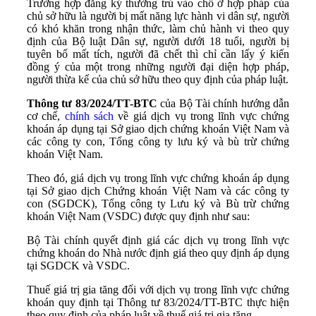
Trường hợp đăng ký thường trú vào chỗ ở hợp pháp của
chủ sở hữu là người bị mất năng lực hành vi dân sự, người
có khó khăn trong nhận thức, làm chủ hành vi theo quy
định của Bộ luật Dân sự, người dưới 18 tuổi, người bị
tuyên bố mất tích, người đã chết thì chỉ cần lấy ý kiến
đồng ý của một trong những người đại diện hợp pháp,
người thừa kế của chủ sở hữu theo quy định của pháp luật.
Thông tư 83/2024/TT-BTC
của Bộ Tài chính hướng dẫn
cơ chế,
chính sách
về giá dịch vụ trong lĩnh vực chứng
khoán áp dụng tại Sở giao dịch chứng khoán Việt Nam và
các công ty con, Tổng công ty lưu ký và bù trừ chứng
khoán Việt Nam.
Theo đó, giá dịch vụ trong lĩnh vực chứng khoán áp dụng
tại Sở giao dịch Chứng khoán Việt Nam và các công ty
con (SGDCK), Tổng công ty Lưu ký và Bù trừ chứng
khoán Việt Nam (VSDC) được quy định như sau:
Bộ Tài chính quyết định giá các dịch vụ trong lĩnh vực
chứng khoán do Nhà nước định giá theo quy định áp dụng
tại SGDCK và VSDC.
Thuế giá trị gia tăng đối với dịch vụ trong lĩnh vực chứng
khoán quy định tại Thông tư 83/2024/TT-BTC thực hiện
theo quy định của pháp luật về thuế giá trị gia tăng.