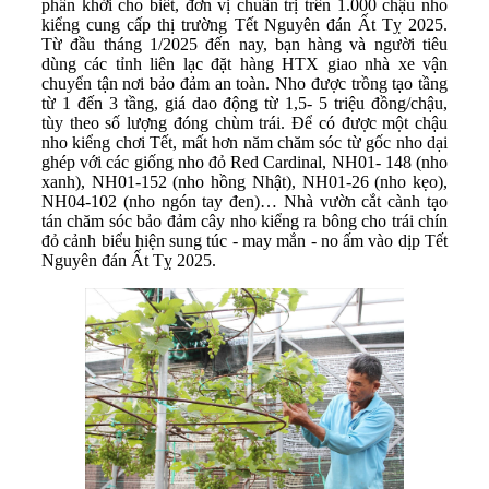
phấn khởi cho biết, đơn vị chuẩn trị trên 1.000 chậu nho
kiểng cung cấp thị trường Tết Nguyên đán Ất Tỵ 2025.
Từ đầu tháng 1/2025 đến nay, bạn hàng và người tiêu
dùng các tỉnh liên lạc đặt hàng HTX giao nhà xe vận
chuyển tận nơi bảo đảm an toàn. Nho được trồng tạo tầng
từ 1 đến 3 tầng, giá dao động từ 1,5- 5 triệu đồng/chậu,
tùy theo số lượng đóng chùm trái. Để có được một chậu
nho kiểng chơi Tết, mất hơn năm chăm sóc từ gốc nho dại
ghép với các giống nho đỏ Red Cardinal, NH01- 148 (nho
xanh), NH01-152 (nho hồng Nhật), NH01-26 (nho kẹo),
NH04-102 (nho ngón tay đen)… Nhà vườn cắt cành tạo
tán chăm sóc bảo đảm cây nho kiểng ra bông cho trái chín
đỏ cảnh biểu hiện sung túc - may mắn - no ấm vào dịp Tết
Nguyên đán Ất Tỵ 2025.