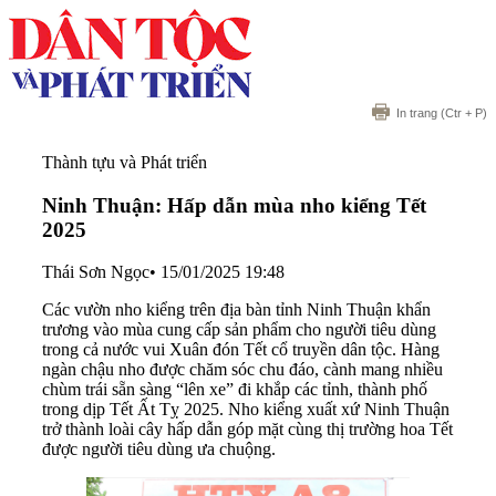
In trang
(Ctr + P)
Thành tựu và Phát triển
Ninh Thuận: Hấp dẫn mùa nho kiểng Tết
2025
Thái Sơn Ngọc
•
15/01/2025 19:48
Các vườn nho kiểng trên địa bàn tỉnh Ninh Thuận khẩn
trương vào mùa cung cấp sản phẩm cho người tiêu dùng
trong cả nước vui Xuân đón Tết cổ truyền dân tộc. Hàng
ngàn chậu nho được chăm sóc chu đáo, cành mang nhiều
chùm trái sẵn sàng “lên xe” đi khắp các tỉnh, thành phố
trong dịp Tết Ất Tỵ 2025. Nho kiểng xuất xứ Ninh Thuận
trở thành loài cây hấp dẫn góp mặt cùng thị trường hoa Tết
được người tiêu dùng ưa chuộng.