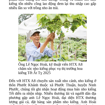
kiểng tốn nhiều công lao động đem lại thu nhập cao gấp
nhiều lần so với trồng nho ăn trái.
Ông Lê Ngọc Hoài, kỹ thuật viên HTX A8
chăm sóc nho kiểng phục vụ thị trường hoa
kiểng Tết Ất Tỵ 2025
Đến với HTX A8 chuyên sản xuất nho cảnh, nho kiểng ở
thôn Phước Khánh thuộc xã Phước Thuận, huyện Ninh
Phước, chúng tôi ghi nhận hoạt động mua bán nho kiểng
Tết diễn ra nhộn nhịp. Nhiều thương lái và người dân địa
phương gặp anh Lê Ngọc Hoài, đại diện HTX thương
lượng giá cả, đặt hàng sản phẩm nho kiểng. Anh Hoài