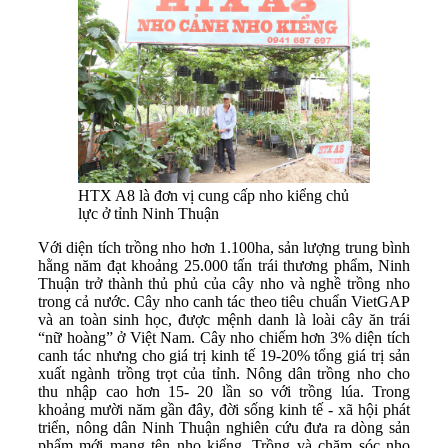
HTX A8 là đơn vị cung cấp nho kiểng chủ
lực ở tỉnh Ninh Thuận
Với diện tích trồng nho hơn 1.100ha, sản lượng trung bình
hằng năm đạt khoảng 25.000 tấn trái thương phẩm, Ninh
Thuận trở thành thủ phủ của cây nho và nghề trồng nho
trong cả nước. Cây nho canh tác theo tiêu chuẩn VietGAP
và an toàn sinh học, được mệnh danh là loài cây ăn trái
“nữ hoàng” ở Việt
Nam
. Cây nho chiếm hơn 3% diện tích
canh tác nhưng cho giá trị kinh tế 19-20% tổng giá trị sản
xuất ngành trồng trọt của tỉnh. Nông dân trồng nho cho
thu nhập cao hơn 15- 20 lần so với trồng lúa. Trong
khoảng mười năm gần đây, đời sống kinh tế - xã hội phát
triển, nông dân Ninh Thuận nghiên cứu đưa ra dòng sản
phẩm mới mang tên nho kiểng. Trồng và chăm sóc nho