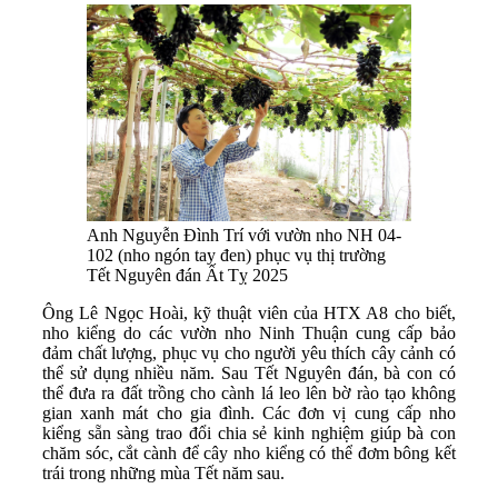
Anh Nguyễn Đình Trí với vườn nho NH 04-
102 (nho ngón tay đen) phục vụ thị trường
Tết Nguyên đán Ất Tỵ 2025
Ông Lê Ngọc Hoài, kỹ thuật viên của HTX A8 cho biết,
nho kiểng do các vườn nho Ninh Thuận cung cấp bảo
đảm chất lượng, phục vụ cho người yêu thích cây cảnh có
thể sử dụng nhiều năm. Sau Tết Nguyên đán, bà con có
thể đưa ra đất trồng cho cành lá leo lên bờ rào tạo không
gian xanh mát cho gia đình. Các đơn vị cung cấp nho
kiểng sẵn sàng trao đổi chia sẻ kinh nghiệm giúp bà con
chăm sóc, cắt cành để cây nho kiểng có thể đơm bông kết
trái trong những mùa Tết năm sau.