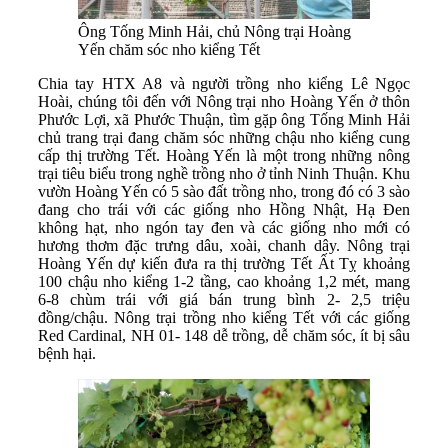
Ông Tống Minh Hải, chủ Nông trại Hoàng
Yến chăm sóc nho kiểng Tết
Chia tay HTX A8 và người trồng nho kiểng Lê Ngọc
Hoài, chúng tôi đến với Nông trại nho Hoàng Yến ở thôn
Phước Lợi, xã Phước Thuận, tìm gặp ông Tống Minh Hải
chủ trang trại đang chăm sóc những chậu nho kiểng cung
cấp thị trường Tết. Hoàng Yến là một trong những nông
trại tiêu biểu trong nghề trồng nho ở tỉnh Ninh Thuận. Khu
vườn Hoàng Yến có 5 sào đất trồng nho, trong đó có 3 sào
đang cho trái với các giống nho Hồng Nhật, Hạ Đen
không hạt, nho ngón tay đen và các giống nho mới có
hương thơm đặc trưng dâu, xoài, chanh dây. Nông trại
Hoàng Yến dự kiến đưa ra thị trường Tết Ất Tỵ khoảng
100 chậu nho kiểng 1-2 tầng, cao khoảng 1,2 mét, mang
6-8 chùm trái với giá bán trung bình 2- 2,5 triệu
đồng/chậu. Nông trại trồng nho kiểng Tết với các giống
Red Cardinal, NH 01- 148 dễ trồng, dễ chăm sóc, ít bị sâu
bệnh hại.