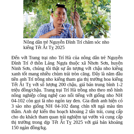
Nông dân trẻ Nguyễn Đình Trí chăm sóc nho
kiểng Tết Ất Tỵ 2025
Đến với Trang trại nho Trí Hà của nông dân trẻ Nguyễn
Đình Trí ở thôn Láng Ngựa thuộc xã Nhơn Sơn, huyện
Ninh Sơn, chúng tôi thật sự ấn tượng với chậu nho kiểng
xanh tốt mang nhiều chùm trái tròn căng. Đây là năm đầu
tiên anh Trí trồng nho kiểng tham gia thị trường hoa kiểng
Tết Ất Tỵ với số lượng 200 chậu, giá bán trung bình 1-2
triệu đồng/chậu. Trang trại Trí Hà trồng nho theo mô hình
nông nghiệp công nghệ cao nổi tiếng với giống nho NH
04-102 còn gọi là nho ngón tay đen. Gia đình anh hiện có
3 sào nho giống NH 04-102 đang chín tới ngả màu tím
thẫm. Anh dự kiến thu hoạch khoảng 2 tấn trái, cung cấp
cho du khách tham quan trải nghiệm tại vườn và cung cấp
thị trường trong dịp Tết Ất Tỵ 2025 với giá bán khoảng
150 ngàn đồng/kg.