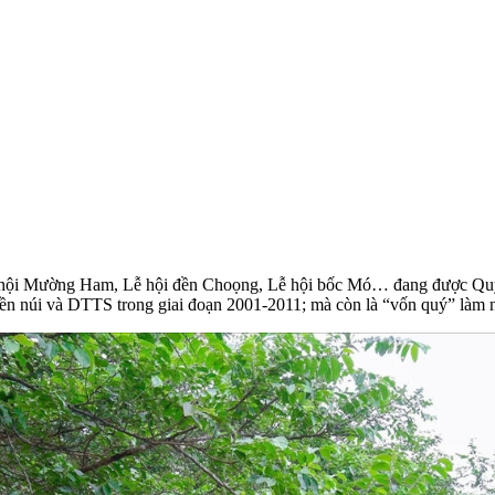
hội Mường Ham, Lễ hội đền Choọng, Lễ hội bốc Mó… đang được Quỳ H
ền núi và DTTS trong giai đoạn 2001-2011; mà còn là “vốn quý” làm 