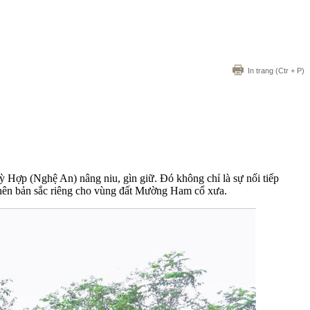
In trang
(Ctr + P)
ợp (Nghệ An) nâng niu, gìn giữ. Đó không chỉ là sự nối tiếp
nên bản sắc riêng cho vùng đất Mường Ham cổ xưa.