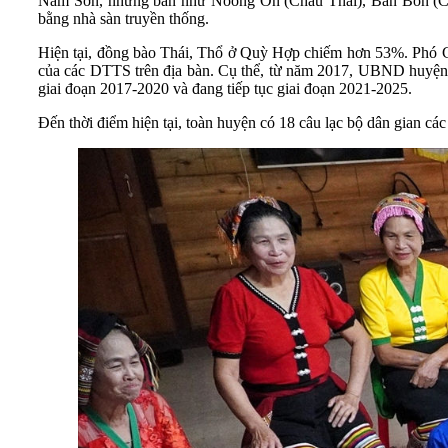
Nam Sơn, những bản như Noóng Ổn (Châu Thái), Bản Bồn (Ch
bằng nhà sàn truyền thống.
Hiện tại, đồng bào Thái, Thổ ở Quỳ Hợp chiếm hơn 53%. Phó C
của các DTTS trên địa bàn. Cụ thể, từ năm 2017, UBND huyện 
giai đoạn 2017-2020 và đang tiếp tục giai đoạn 2021-2025.
Đến thời điểm hiện tại, toàn huyện có 18 câu lạc bộ dân gian các