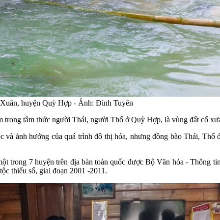
a Xuân, huyện Quỳ Hợp - Ảnh: Đình Tuyên
ong tâm thức người Thái, người Thổ ở Quỳ Hợp, là vùng đất cổ xưa,
 tộc và ảnh hưởng của quá trình đô thị hóa, nhưng đồng bào Thái, Th
t trong 7 huyện trên địa bàn toàn quốc được Bộ Văn hóa - Thông ti
c thiểu số, giai đoạn 2001 -2011.