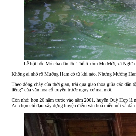
Lễ hội bốc Mó của dân tộc Thổ ở xóm Mo Mới, xã Nghĩ
Không ai nhớ rõ Mường Ham có từ khi nào. Nhưng Mường Ham tr
Theo dòng chảy của thời gian, trải qua giao thoa giữa các dân
liếng” của văn hóa cổ truyền trước nguy cơ mai một.
Còn nhớ, hơn 20 năm trước vào năm 2001, huyện Quỳ Hợp là mộ
An chọn chỉ đạo xây dựng huyện điểm văn hoá miền núi và dân tộ