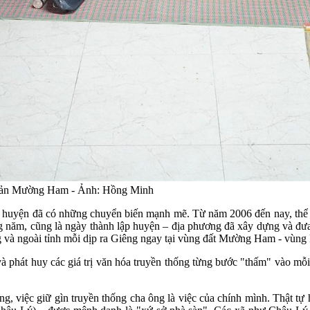
 ở bản Mường Ham - Ảnh: Hồng Minh
a huyện đã có những chuyển biến mạnh mẽ. Từ năm 2006 đến nay, thể 
g năm, cũng là ngày thành lập huyện – địa phương đã xây dựng và 
ng và ngoài tỉnh mỗi dịp ra Giêng ngay tại vùng đất Mường Ham - vùng
à phát huy các giá trị văn hóa truyền thống từng bước "thấm" vào mỗ
ằng, việc giữ gìn truyền thống cha ông là việc của chính mình. Thật 