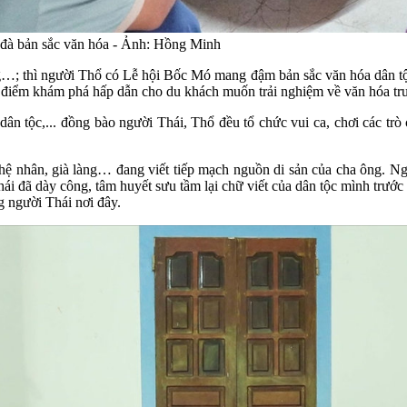
đà bản sắc văn hóa - Ảnh: Hồng Minh
 thì người Thổ có Lễ hội Bốc Mó mang đậm bản sắc văn hóa dân tộc
là điểm khám phá hấp dẫn cho du khách muốn trải nghiệm về văn hóa tr
dân tộc,... đồng bào người Thái, Thổ đều tổ chức vui ca, chơi các t
hệ nhân, già làng… đang viết tiếp mạch nguồn di sản của cha ông. Ngư
 đã dày công, tâm huyết sưu tầm lại chữ viết của dân tộc mình trước 
g người Thái nơi đây.