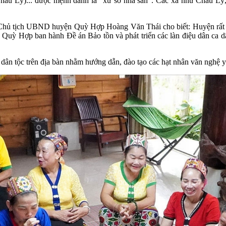
âu Lý)... được mệnh danh là "xứ sở nhà sàn". Các xã như Châu Lý
hủ tịch UBND huyện Quỳ Hợp Hoàng Văn Thái cho biết: Huyện rất qua
Quỳ Hợp ban hành Đề án Bảo tồn và phát triển các làn điệu dân ca d
 dân tộc trên địa bàn nhằm hướng dẫn, đào tạo các hạt nhân văn nghệ yê