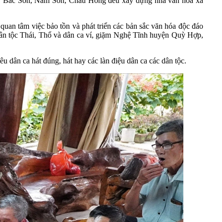
, Bắc Sơn, Nam Sơn, Châu Hồng đều xây dựng nhà văn hóa xã
n tâm việc bảo tồn và phát triển các bản sắc văn hóa độc đáo
ân tộc Thái, Thổ và dân ca ví, giặm Nghệ Tĩnh huyện Quỳ Hợp,
u dân ca hát đúng, hát hay các làn điệu dân ca các dân tộc.