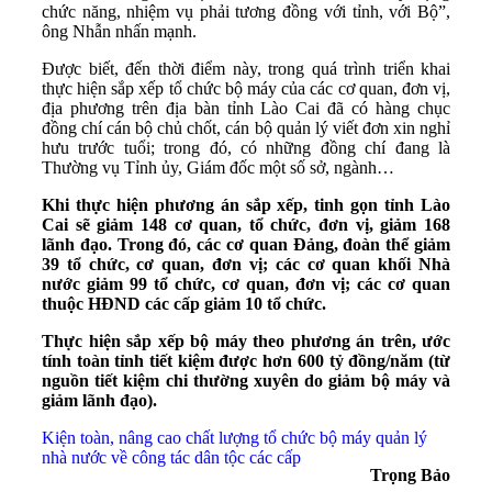
chức năng, nhiệm vụ phải tương đồng với tỉnh, với Bộ”,
ông Nhẫn nhấn mạnh.
Được biết, đến thời điểm này, trong quá trình triển khai
thực hiện sắp xếp tổ chức bộ máy của các cơ quan, đơn vị,
địa phương trên địa bàn tỉnh Lào Cai đã có hàng chục
đồng chí cán bộ chủ chốt, cán bộ quản lý viết đơn xin nghỉ
hưu trước tuổi; trong đó, có những đồng chí đang là
Thường vụ Tỉnh ủy, Giám đốc một số sở, ngành…
Khi thực hiện phương án sắp xếp, tinh gọn tỉnh Lào
Cai sẽ giảm 148 cơ quan, tổ chức, đơn vị, giảm 168
lãnh đạo. Trong đó, các cơ quan Đảng, đoàn thể giảm
39 tổ chức, cơ quan, đơn vị; các cơ quan khối Nhà
nước giảm 99 tổ chức, cơ quan, đơn vị; các cơ quan
thuộc HĐND các cấp giảm 10 tổ chức.
Thực hiện sắp xếp bộ máy theo phương án trên, ước
tính toàn tỉnh tiết kiệm được hơn 600 tỷ đồng/năm (từ
nguồn tiết kiệm chi thường xuyên do giảm bộ máy và
giảm lãnh đạo).
Kiện toàn, nâng cao chất lượng tổ chức bộ máy quản lý
nhà nước về công tác dân tộc các cấp
Trọng Bảo