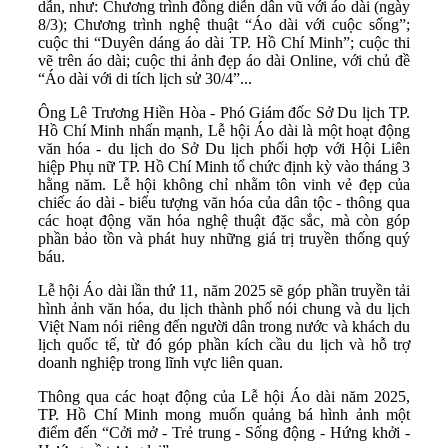
dẫn, như: Chương trình đồng diễn dân vũ với áo dài (ngày
8/3); Chương trình nghệ thuật “Áo dài với cuộc sống”;
cuộc thi “Duyên dáng áo dài TP. Hồ Chí Minh”; cuộc thi
vẽ trên áo dài; cuộc thi ảnh đẹp áo dài Online, với chủ đề
“Áo dài với di tích lịch sử 30/4”...
Ông Lê Trương Hiền Hòa - Phó Giám đốc Sở Du lịch TP.
Hồ Chí Minh nhấn mạnh, Lễ hội Áo dài là một hoạt động
văn hóa - du lịch do Sở Du lịch phối hợp với Hội Liên
hiệp Phụ nữ TP. Hồ Chí Minh tổ chức định kỳ vào tháng 3
hằng năm. Lễ hội không chỉ nhằm tôn vinh vẻ đẹp của
chiếc áo dài - biểu tượng văn hóa của dân tộc - thông qua
các hoạt động văn hóa nghệ thuật đặc sắc, mà còn góp
phần bảo tồn và phát huy những giá trị truyền thống quý
báu.
Lễ hội Áo dài lần thứ 11, năm 2025 sẽ góp phần truyền tải
hình ảnh văn hóa, du lịch thành phố nói chung và du lịch
Việt Nam nói riêng đến người dân trong nước và khách du
lịch quốc tế, từ đó góp phần kích cầu du lịch và hỗ trợ
doanh nghiệp trong lĩnh vực liên quan.
Thông qua các hoạt động của Lễ hội Áo dài năm 2025,
TP. Hồ Chí Minh mong muốn quảng bá hình ảnh một
điểm đến “Cởi mở - Trẻ trung - Sống động - Hứng khởi -