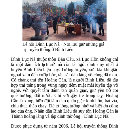
Lễ hội Đình Lục Nà - Nơi lưu giữ những giá
trị truyền thống ở Bình Liêu
Đình Lục Nà thuộc thôn Bản Cáu, xã Lục Hồn không chỉ
là một dấu tích lịch sử mà còn là ngôi đình duy nhất ở
huyện Bình Liêu hiện nay. Tương truyền, xưa kia khi giặc
ngoại xâm đến cướp bóc, tàn sát dân làng vô cùng dã man.
Có chàng trai tên Hoàng Cần, là người Bình Liêu, đã tập
hợp trai tráng trong vùng ngày đêm miệt mài luyện tập võ
nghệ, với quyết tâm đánh tan quân giặc, giữ yên bờ cõi
quê hương, đất nước. Chỉ với gậy tre trong tay, Hoàng
Cần tả xung, hữu đột làm cho quân giặc kinh hồn, bạt vía,
chịu thua tháo chạy. Để tỏ lòng tưởng nhớ và biết ơn công
lao của ông, Nhân dân Bình Liêu đã suy tôn Hoàng Cần là
Thành hoàng làng và lập đình thờ ông - Đình Lục Nà.
Được phục dựng từ năm 2006, Lễ hội truyền thống Đình