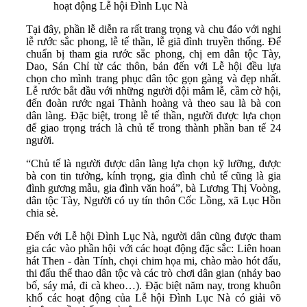
hoạt động Lễ hội Đình Lục Nà
Tại đây, phần lễ diễn ra rất trang trọng và chu đáo với nghi
lễ rước sắc phong, lễ tế thần, lễ giã đình truyền thống. Để
chuẩn bị tham gia rước sắc phong, chị em dân tộc Tày,
Dao, Sán Chỉ từ các thôn, bản đến với Lễ hội đều lựa
chọn cho mình trang phục dân tộc gọn gàng và đẹp nhất.
Lễ rước bắt đầu với những người đội mâm lễ, cầm cờ hội,
đến đoàn rước ngai Thành hoàng và theo sau là bà con
dân làng. Đặc biệt, trong lễ tế thần, người được lựa chọn
để giao trọng trách là chủ tế trong thành phần ban tế 24
người.
“Chủ tế là người được dân làng lựa chọn kỹ lưỡng, được
bà con tin tưởng, kính trọng, gia đình chủ tế cũng là gia
đình gương mẫu, gia đình văn hoá”, bà Lương Thị Voòng,
dân tộc Tày, Người có uy tín thôn Cốc Lồng, xã Lục Hồn
chia sẻ.
Đến với Lễ hội Đình Lục Nà, người dân cũng được tham
gia các vào phần hội với các hoạt động đặc sắc: Liên hoan
hát Then - đàn Tính, chọi chim họa mi, chào mào hót đấu,
thi đấu thể thao dân tộc và các trò chơi dân gian (nhảy bao
bố, sáy mả, đi cà kheo…). Đặc biệt năm nay, trong khuôn
khổ các hoạt động của Lễ hội Đình Lục Nà có giải võ