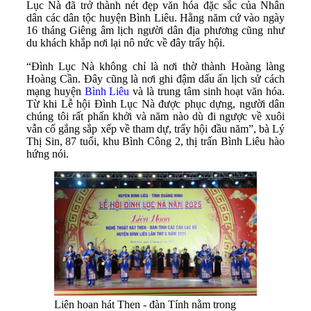
Lục Nà đã trở thành nét đẹp văn hóa đặc sắc của Nhân
dân các dân tộc huyện Bình Liêu. Hằng năm cứ vào ngày
16 tháng Giêng âm lịch người dân địa phương cũng như
du khách khắp nơi lại nô nức về đây trẩy hội.
“Đình Lục Nà không chỉ là nơi thờ thành Hoàng làng
Hoàng Cần. Đây cũng là nơi ghi đậm dấu ấn lịch sử cách
mạng huyện
Bình Liêu
và là trung tâm sinh hoạt văn hóa.
Từ khi Lễ hội Đình Lục Nà được phục dựng, người dân
chúng tôi rất phấn khởi và năm nào dù đi ngược về xuôi
vẫn cố gắng sắp xếp về tham dự, trẩy hội đầu năm”, bà Lý
Thị Sin, 87 tuổi, khu Bình Công 2, thị trấn Bình Liêu hào
hứng nói.
Liên hoan hát Then - đàn Tính nằm trong