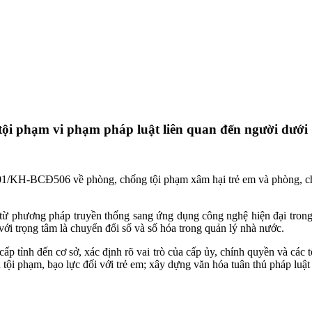
i phạm vi phạm pháp luật liên quan đến người dưới 
1/KH-BCĐ506 về phòng, chống tội phạm xâm hại trẻ em và phòng, chố
hương pháp truyền thống sang ứng dụng công nghệ hiện đại trong c
với trọng tâm là chuyển đổi số và số hóa trong quản lý nhà nước.
ấp tỉnh đến cơ sở, xác định rõ vai trò của cấp ủy, chính quyền và các 
ội phạm, bạo lực đối với trẻ em; xây dựng văn hóa tuân thủ pháp luật 