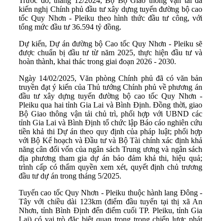
Trước đó, tháng 12/2024, Bộ Bộ Giao thông vận tải đã
kiến nghị Chính phủ đầu tư xây dựng tuyến đường bộ cao
tốc Quy Nhơn - Pleiku theo hình thức đầu tư công, với
tổng mức đầu tư 36.594 tỷ đồng.
Dự kiến, Dự án đường bộ Cao tốc Quy Nhơn - Pleiku sẽ
được chuẩn bị đầu tư từ năm 2025, thực hiện đầu tư và
hoàn thành, khai thác trong giai đoạn 2026 - 2030.
Ngày 14/02/2025, Văn phòng Chính phủ đã có văn bản
truyền đạt ý kiến của Thủ tướng Chính phủ về phương án
đầu tư xây dựng tuyến đường bộ cao tốc Quy Nhơn -
Pleiku qua hai tỉnh Gia Lai và Bình Định. Đồng thời, giao
Bộ Giao thông vận tải chủ trì, phối hợp với UBND các
tỉnh Gia Lai và Bình Định tổ chức lập Báo cáo nghiên cứu
tiền khả thi Dự án theo quy định của pháp luật; phối hợp
với Bộ Kế hoạch và Đầu tư và Bộ Tài chính xác định khả
năng cân đối vốn của ngân sách Trung ương và ngân sách
địa phương tham gia dự án bảo đảm khả thi, hiệu quả;
trình cấp có thẩm quyền xem xét, quyết định chủ trương
đầu tư dự án trong tháng 5/2025.
Tuyến cao tốc Quy Nhơn - Pleiku thuộc hành lang Đông -
Tây với chiều dài 123km (điểm đầu tuyến tại thị xã An
Nhơn, tỉnh Bình Định đến điểm cuối TP. Pleiku, tỉnh Gia
Lai) có vai trò đặc biệt quan trọng trong chiến lược phát