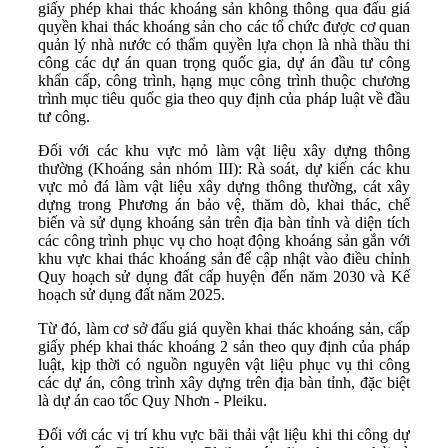
giấy phép khai thác khoáng sản không thông qua đấu giá
quyền khai thác khoáng sản cho các tổ chức được cơ quan
quản lý nhà nước có thẩm quyền lựa chọn là nhà thầu thi
công các dự án quan trọng quốc gia, dự án đầu tư công
khẩn cấp, công trình, hạng mục công trình thuộc chương
trình mục tiêu quốc gia theo quy định của pháp luật về đầu
tư công.
Đối với các khu vực mỏ làm vật liệu xây dựng thông
thường (Khoáng sản nhóm III): Rà soát, dự kiến các khu
vực mỏ đá làm vật liệu xây dựng thông thường, cát xây
dựng trong Phương án bảo vệ, thăm dò, khai thác, chế
biến và sử dụng khoáng sản trên địa bàn tỉnh và diện tích
các công trình phục vụ cho hoạt động khoáng sản gắn với
khu vực khai thác khoáng sản để cập nhật vào điều chỉnh
Quy hoạch sử dụng đất cấp huyện đến năm 2030 và Kế
hoạch sử dụng đất năm 2025.
Từ đó, làm cơ sở đấu giá quyền khai thác khoáng sản, cấp
giấy phép khai thác khoáng 2 sản theo quy định của pháp
luật, kịp thời có nguồn nguyên vật liệu phục vụ thi công
các dự án, công trình xây dựng trên địa bàn tỉnh, đặc biệt
là dự án cao tốc Quy Nhơn - Pleiku.
Đối với các vị trí khu vực bãi thải vật liệu khi thi công dự