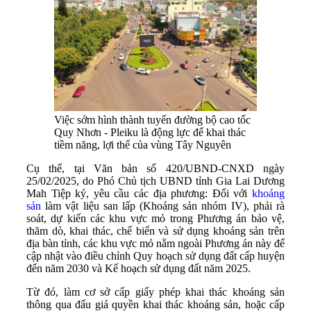
Việc sớm hình thành tuyến đường bộ cao tốc
Quy Nhơn - Pleiku là động lực để khai thác
tiềm năng, lợi thế của vùng Tây Nguyên
Cụ thể, tại Văn bản số 420/UBND-CNXD ngày
25/02/2025, do Phó Chủ tịch UBND tỉnh Gia Lai Dương
Mah Tiệp ký, yêu cầu các địa phương:
Đối với
khoáng
sản
làm vật liệu san lấp (Khoáng sản nhóm IV), phải rà
soát, dự kiến các khu vực mỏ trong Phương án bảo vệ,
thăm dò, khai thác, chế biến và sử dụng khoáng sản trên
địa bàn tỉnh, các khu vực mỏ nằm ngoài Phương án này để
cập nhật vào điều chỉnh Quy hoạch sử dụng đất cấp huyện
đến năm 2030 và Kế hoạch sử dụng đất năm 2025.
Từ đó, làm cơ sở cấp giấy phép khai thác khoáng sản
thông qua đấu giá quyền khai thác khoáng sản, hoặc cấp