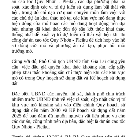
án cao tốc Quy Nhơn - Pleiku, các địa phương phải rà
soát, xác định các vị trí dự kiến sử dụng làm bãi thải vật
liệu, trong đó chỉ đạo cơ quan chuyên môn làm việc với
các chủ dự án khai thác mỏ tại các khu vực mỏ đang thực
hiện đóng cửa mỏ hoặc các mỏ đang hoạt động trên địa
bàn nhưng đã khai thác đến độ sâu kết thúc khai thác,
thống nhất đề xuất vị trí dự kiến đổ thải vật liệu khi thi
công dự án cao tốc Quy Nhơn - Pleiku để tích hợp vào hồ
sơ đóng cửa mỏ và phương án cải tạo, phục hồi môi
trường mỏ.
Cùng với đó, Phó Chủ tịch UBND tỉnh Gia Lai cũng yêu
cầu, việc đấu giá quyền khai thác khoáng sản, cấp giấy
phép khai thác khoáng sản chỉ thực hiện khi các khu vực
mỏ có trong Quy hoạch sử dụng đất và Kế hoạch sử dụng
đất.
Đặc biệt, UBND các huyện, thị xã, thành phố chịu trách
nhiệm trước UBND tỉnh về việc rà soát, cập nhật các vị trí
khu vực mỏ khoáng sản vào điều chỉnh Quy hoạch sử
dụng đất đến năm 2030 và Kế hoạch sử dụng đất năm
2025 để bảo đảm đủ nguồn nguyên vật liệu phục vụ cho
các dự án, công trình trên địa bàn, đặc biệt là dự án cao tốc
Quy Nhơn - Pleiku.