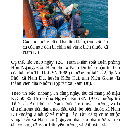
Các lực lượng triển khai tìm kiếm, trục vớt tàu
cá của ngư dân bị chìm tại vùng biển thuộc xã
Nam Du
Cụ thể, lúc 7h30 ngày 12/3, Trạm Kiểm soát Biên phòng
Hòn Ngang, Đồn Biên phòng Nam Du tiếp nhận tin báo
của bà Trần Thị Hội (SN 1969) thường trú tại Tổ 2, ấp An
Phú, xã Nam Du, huyện Kiên Hải, tỉnh Kiên Giang (là
thành viên của Nhóm Hợp tác xã Nam Du).
Theo tin báo, khoảng 3h cùng ngày, tàu cá mang số hiệu
KG 60535 TS do ông Nguyễn Em (SN 1978, thường trú
Tổ 3, ấp An Phú, xã Nam Du) làm thuyền trưởng và là
chủ phương tiện đang neo đậu cách bờ biển thuộc xã Nam
Du khoảng 2 hải lý về hướng Tây. Tàu cá bị chìm thuộc
vùng biển xã Nam Du (nguyên nhân do phá nước). Trên
tàu có 3 người gồm 1 thuyền trưởng và 2 thuyền viên.