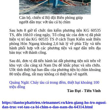
Cán bộ, chiến sĩ Bộ đội Biên phòng giúp
người dân trục vớt tàu cá bị chìm
Sau hơn 8 giờ tổ chức tìm kiếm phương tiện KG 60535
TS, đến 16h10 cùng ngày, Tổ công tác của đơn vị đã phát
hiện vị trí tàu KG 60535 TS ở cách Trạm Kiểm soát Biên
phòng Hòn Ngang khoảng 2,6 hải lý về phía Tây và tiến
hành phối hợp với các phương tiện và ngư dân trên địa
bàn trục vớt thành công.
Sau đó, đơn vị đã tiến hành lai dắt phương tiện nói trên về
khu vực cầu cảng xã Nam Du để khắc phục và sửa chữa.
Ước tính thiệt hại ban đầu của phương tiện bị chìm khoảng
80 triệu đồng, rất may không có thiệt hại về người.
Quảng Ngãi: Cháy tàu cá trong đêm, thiệt hại khoảng 100
triệu đồng
Tào Đạt - Tiến Vinh
https://dantocphattrien.vietnamnet.vn/kien-giang-ho-tro-nguoi-
dan-truc-vot-tau-ca-bi-chim-o-dao-nam-du-64314.html