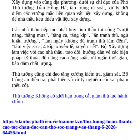
Xây dựng vào cùng địa phương, dưới sự chỉ đạo của Phó
Thủ tướng Trần Hồng Hà, tập trung rà soát, xử lý dứt
điểm các vướng mắc liên quan vật liệu xây dựng, không
để nhà thầu kêu thiếu vật liệu xây dựng.
Các nhà thầu tiếp tục phát huy tinh thần thi công "vượt
nắng, thắng mưa", "tăng ca, tăng kíp", "ăn tranh thủ, ngủ
khẩn trương", "làm ngày không đủ tranh thủ làm đêm",
"làm việc 3 ca, 4 kíp, xuyên lễ, xuyên Tết". Bộ Xây dựng
làm việc với các nhà thầu, trao đổi, hướng dẫn về các biện
pháp kỹ thuật để nâng cao năng suất, rút ngắn thời gian,
bảo đảm chất lượng.
Thủ tướng cũng chỉ đạo tăng cường kiểm tra, giám sát, Bộ
Công an điều tra, phát hiện và xử lý nghiêm các sai phạm
(nếu có).
Thủ tướng: Không có giới hạn trong cắt giảm thủ tục hành
chính
https://dantocphattrien.vietnamnet.vn/thu-tuong-hoan-thanh-
cao-toc-chau-doc-can-tho-soc-trang-vao-thang-6-2026-
64456.html