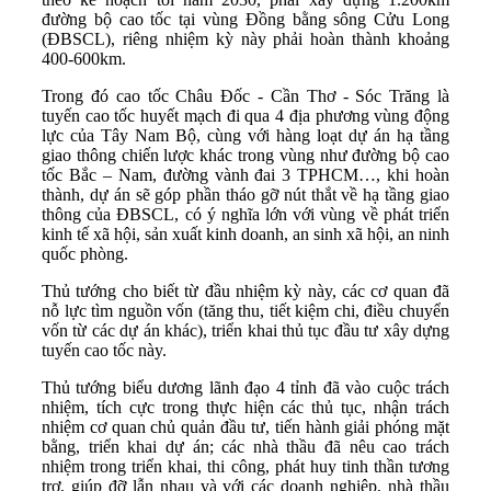
đường bộ cao tốc tại vùng Đồng bằng sông Cửu Long
(ĐBSCL), riêng nhiệm kỳ này phải hoàn thành khoảng
400-600km.
Trong đó cao tốc Châu Đốc - Cần Thơ - Sóc Trăng là
tuyến cao tốc huyết mạch đi qua 4 địa phương vùng động
lực của Tây Nam Bộ, cùng với hàng loạt dự án hạ tầng
giao thông chiến lược khác trong vùng như đường bộ cao
tốc Bắc – Nam, đường vành đai 3 TPHCM…, khi hoàn
thành, dự án sẽ góp phần tháo gỡ nút thắt về hạ tầng giao
thông của ĐBSCL, có ý nghĩa lớn với vùng về phát triển
kinh tế xã hội, sản xuất kinh doanh, an sinh xã hội, an ninh
quốc phòng.
Thủ tướng cho biết từ đầu nhiệm kỳ này, các cơ quan đã
nỗ lực tìm nguồn vốn (tăng thu, tiết kiệm chi, điều chuyển
vốn từ các dự án khác), triển khai thủ tục đầu tư xây dựng
tuyến cao tốc này.
Thủ tướng biểu dương lãnh đạo 4 tỉnh đã vào cuộc trách
nhiệm, tích cực trong thực hiện các thủ tục, nhận trách
nhiệm cơ quan chủ quản đầu tư, tiến hành giải phóng mặt
bằng, triển khai dự án; các nhà thầu đã nêu cao trách
nhiệm trong triển khai, thi công, phát huy tinh thần tương
trợ, giúp đỡ lẫn nhau và với các doanh nghiệp, nhà thầu