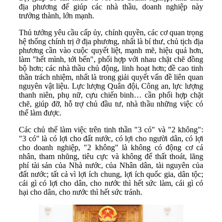
địa phương để giúp các nhà thầu, doanh nghiệp này
trưởng thành, lớn mạnh.
Thủ tướng yêu cầu cấp ủy, chính quyền, các cơ quan trọng
hệ thống chính trị ở địa phương, nhất là bí thư, chủ tịch địa
phương cần vào cuộc quyết liệt, mạnh mẽ, hiệu quả hơn,
làm "hết mình, tới bến", phối hợp với nhau chặt chẽ đồng
bộ hơn; các nhà thầu chủ động, linh hoạt hơn; đề cao tinh
thần trách nhiệm, nhất là trong giải quyết vấn đề liên quan
nguyên vật liệu. Lực lượng Quân đội, Công an, lực lượng
thanh niên, phụ nữ, cựu chiến binh… cần phối hợp chặt
chẽ, giúp đỡ, hỗ trợ chủ đầu tư, nhà thầu những việc có
thể làm được.
Các chủ thể làm việc trên tinh thần "3 có" và "2 không":
"3 có" là có lợi cho đất nước, có lợi cho người dân, có lợi
cho doanh nghiệp, "2 không" là không có động cơ cá
nhân, tham nhũng, tiêu cực và không để thất thoát, lãng
phí tài sản của Nhà nước, của Nhân dân, tài nguyên của
đất nước; tất cả vì lợi ích chung, lợi ích quốc gia, dân tộc;
cái gì có lợi cho dân, cho nước thì hết sức làm, cái gì có
hại cho dân, cho nước thì hết sức tránh.