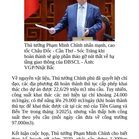
Thủ tướng Phạm Minh Chính nhấn mạnh, cao
tốc Châu Đốc - Cần Thơ - Sóc Trăng khi
hoàn thành sẽ góp phần tháo gỡ nút thắt về hạ
tầng giao thông của ĐBSCL - Ảnh:
VGP/Nhật Bắc
Về nguyên vật liệu, Thủ tướng Chính phủ đã quyết liệt chỉ
đạo, các địa phương đã hoàn thành thủ tục cấp phép khai
thác cho dự án được 22,6/29 triệu m3 nhu cầu. Tuy nhiên,
công suất khai thác các mỏ hiện tại chỉ khoảng 24.000
m3/ngày, có thể nâng lên 29.000 m3/ngày (khi hoàn thành
thủ tục để khai thác được cát tại các mỏ của Tiền Giang và
Bến Tre trong tháng 3/2025), nhưng vẫn thấp hơn công
suất theo yêu cầu (mỗi ngày cần đưa về công trường
97.000m3).
Kết luận cuộc họp, Thủ tướng Phạm Minh Chính cho biết
theo kế hoạch tới năm 2030, phải xây dựng 1.200km