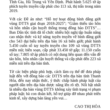
Tĩnh Gia, Hà Trung và Yên Định. Phát hành 5.625 tờ áp
phích tuyên truyền cấp phát cho 113 xã, thị trấn trong năm
2019.
Với các Đề án như: “Hỗ trợ hoạt động bình đẳng giới
vùng DTTS giai đoạn 2018-2025”; “Giảm thiểu tảo hôn
và hôn nhân cận huyết thống trong đồng bào DTTS”…
Ban Dân tộc tỉnh đã tổ chức nhiều hội nghị tập huấn nâng
cao nhận thức và kỹ năng tuyên truyền về bình đẳng giới
cho 543 đại biểu trên địa bàn 16 xã biên giới; phát hành
5.450 cuốn sổ tay tuyên truyền cho 109 xã vùng DTTS
miền núi; biên soạn, cấp phát 33.450 tờ gấp; 11.150 cuốn
sổ tay; 7.805 tờ áp phích có nội dung liên quan đến vấn đề
tảo hôn, hôn nhân cận huyết thống và cấp phát đến 223 xã
miền núi trên địa bàn tỉnh.
Từ các biện pháp phù hợp, cách làm cụ thể để đưa pháp
luật đến với đồng bào các DTTS trên địa bàn tỉnh Thanh
Hóa, đến nay nhận thức, ý thức chấp hành pháp luật của
người dân trên địa bàn được nâng lên rõ rệt. Nổi bật nhất
là nhiều địa bàn vùng DTTS không xảy tình trạng vi phạm
pháp luật; bà con đoàn kết, hỗ trợ giúp đỡ nhau phát triển
kinh tế, xây dựng bản làng yên vui…
CAO THỊ HÒA