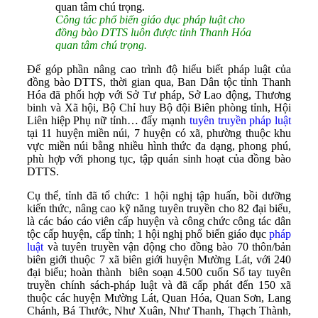
Công tác phổ biến giáo dục pháp luật cho
đồng bào DTTS luôn được tỉnh Thanh Hóa
quan tâm chú trọng.
Ðể góp phần nâng cao trình độ hiểu biết pháp luật của
đồng bào DTTS, thời gian qua, Ban Dân tộc tỉnh Thanh
Hóa đã phối hợp với Sở Tư pháp, Sở Lao động, Thương
binh và Xã hội, Bộ Chỉ huy Bộ đội Biên phòng tỉnh, Hội
Liên hiệp Phụ nữ tỉnh… đẩy mạnh
tuyên truyền pháp luật
tại 11 huyện miền núi, 7 huyện có xã, phường thuộc khu
vực miền núi bằng nhiều hình thức đa dạng, phong phú,
phù hợp với phong tục, tập quán sinh hoạt của đồng bào
DTTS.
Cụ thể, tỉnh đã tổ chức: 1 hội nghị tập huấn, bồi dưỡng
kiến thức, nâng cao kỹ năng tuyên truyền cho 82 đại biểu,
là các báo cáo viên cấp huyện và công chức công tác dân
tộc cấp huyện, cấp tỉnh; 1 hội nghị phổ biến giáo dục
pháp
luật
và tuyên truyền vận động cho đồng bào 70 thôn/bản
biên giới thuộc 7 xã biên giới huyện Mường Lát, với 240
đại biểu; hoàn thành biên soạn 4.500 cuốn Sổ tay tuyên
truyền chính sách-pháp luật và đã cấp phát đến 150 xã
thuộc các huyện Mường Lát, Quan Hóa, Quan Sơn, Lang
Chánh, Bá Thước, Như Xuân, Như Thanh, Thạch Thành,