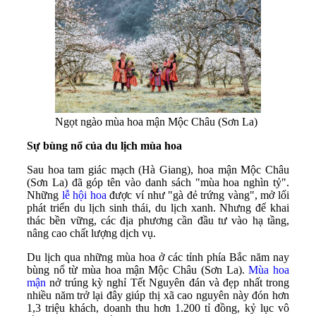
Ngọt ngào mùa hoa mận Mộc Châu (Sơn La)
Sự bùng nổ của du lịch mùa hoa
Sau hoa tam giác mạch (Hà Giang), hoa mận Mộc Châu
(Sơn La) đã góp tên vào danh sách "mùa hoa nghìn tỷ".
Những
lễ hội hoa
được ví như "gà đẻ trứng vàng", mở lối
phát triển du lịch sinh thái, du lịch xanh. Nhưng để khai
thác bền vững, các địa phương cần đầu tư vào hạ tầng,
nâng cao chất lượng dịch vụ.
Du lịch qua những mùa hoa ở các tỉnh phía Bắc năm nay
bùng nổ từ mùa hoa mận Mộc Châu (Sơn La).
Mùa hoa
mận
nở trúng kỳ nghỉ Tết Nguyên đán và đẹp nhất trong
nhiều năm trở lại đây giúp thị xã cao nguyên này đón hơn
1,3 triệu khách, doanh thu hơn 1.200 tỉ đồng, kỷ lục vô