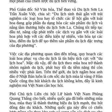
một phần của chiến lược du lịch bền vững.
Phó Giám đốc Sở Văn hóa, Thể thao và Du lịch Sơn La
Trần Xuân Việt, chia sẻ: “Du lịch sinh thái gắn với trải
nghiệm các loại hoa hay tổ chức các lễ hội gắn với loài
hoa đang góp phần đa dạng hóa các sản phẩm du lịch và
nâng tầm thương hiệu du lịch Sơn La. Chúng tôi tiếp tục
đầu tư, nâng cấp phát triển các dịch vụ gắn với các loài
hoa phù hợp với các điều kiện tự nhiên, văn hóa tại các
khu, điểm du lịch để tạo thêm sản phẩm du lịch đặc trưng
của địa phương”.
Việc các địa phương quan tâm đến trồng, quy hoạch các
loài hoa phục vụ cho du lịch là tín hiệu tích cực với “du
lịch hoa”. Mặc dù vậy, để du lịch theo mùa hoa trở thành
nhóm ngành du lịch, phát huy tối đa tiềm năng thì còn
nhiều việc phải làm. Trên thế giới, du lịch ngắm hoa anh
đào ở Nhật Bản luôn là cơn sốt; du lịch mùa lá vàng ở Hàn
Quốc cũng thu hút khách du lịch không kém, đây là kinh
nghiệm mà Việt Nam cần học hỏi.
Phó Chủ tịch Liên chi hội Lữ hành Việt Nam Phùng
Quang Thắng cho biết, nhiều quốc gia đã biến những mùa
hoa, mùa thay lá thành thương hiệu du lịch mạnh, thu hút
đông đảo du khách. Những quốc gia này đều có chiến
lược trồng cây theo khu vực và cung cấp các dịch vụ cho