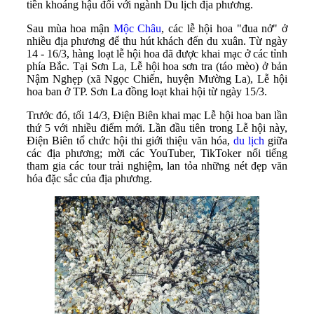
tiền khoáng hậu đối với ngành Du lịch địa phương.
Sau mùa hoa mận
Mộc Châu
, các lễ hội hoa "đua nở" ở
nhiều địa phương để thu hút khách đến du xuân. Từ ngày
14 - 16/3, hàng loạt lễ hội hoa đã được khai mạc ở các tỉnh
phía Bắc. Tại Sơn La, Lễ hội hoa sơn tra (táo mèo) ở bản
Nậm Nghẹp (xã Ngọc Chiến, huyện Mường La), Lễ hội
hoa ban ở TP. Sơn La đồng loạt khai hội từ ngày 15/3.
Trước đó, tối 14/3, Điện Biên khai mạc Lễ hội hoa ban lần
thứ 5 với nhiều điểm mới. Lần đầu tiên trong Lễ hội này,
Điện Biên tổ chức hội thi giới thiệu văn hóa,
du lịch
giữa
các địa phương; mời các YouTuber, TikToker nổi tiếng
tham gia các tour trải nghiệm, lan tỏa những nét đẹp văn
hóa đặc sắc của địa phương.