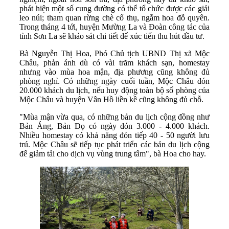
phát hiện một số cung đường có thể tổ chức được các giải
leo núi; tham quan rừng chè cổ thụ, ngắm hoa đỗ quyên.
Trong tháng 4 tới, huyện Mường La và Đoàn công tác của
tỉnh Sơn La sẽ khảo sát chi tiết để xúc tiến thu hút đầu tư.
Bà Nguyễn Thị Hoa, Phó Chủ tịch UBND Thị xã Mộc
Châu, phản ánh dù có vài trăm khách sạn, homestay
nhưng vào mùa hoa mận, địa phương cũng không đủ
phòng nghỉ. Có những ngày cuối tuần, Mộc Châu đón
20.000 khách du lịch, nếu huy động toàn bộ số phòng của
Mộc Châu và huyện Vân Hồ liền kề cũng không đủ chỗ.
"Mùa mận vừa qua, có những bản du lịch cộng đồng như
Bản Áng, Bản Dọ có ngày đón 3.000 - 4.000 khách.
Nhiều homestay có khả năng đón tiếp 40 - 50 người lưu
trú. Mộc Châu sẽ tiếp tục phát triển các bản du lịch cộng
để giảm tải cho dịch vụ vùng trung tâm", bà Hoa cho hay.