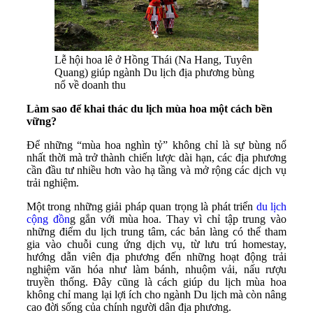
Lễ hội hoa lê ở Hồng Thái (Na Hang, Tuyên
Quang) giúp ngành Du lịch địa phương bùng
nổ về doanh thu
Làm sao để khai thác du lịch mùa hoa một cách bền
vững?
Để những “mùa hoa nghìn tỷ” không chỉ là sự bùng nổ
nhất thời mà trở thành chiến lược dài hạn, các địa phương
cần đầu tư nhiều hơn vào hạ tầng và mở rộng các dịch vụ
trải nghiệm.
Một trong những giải pháp quan trọng là
phát triển
du lịch
cộng đồn
g gắn với mùa hoa
. Thay vì chỉ tập trung vào
những điểm du lịch trung tâm, các bản làng có thể tham
gia vào chuỗi cung ứng dịch vụ, từ lưu trú homestay,
hướng dẫn viên địa phương đến những hoạt động trải
nghiệm văn hóa như làm bánh, nhuộm vải, nấu rượu
truyền thống. Đây cũng là cách giúp du lịch mùa hoa
không chỉ mang lại lợi ích cho ngành Du lịch mà còn nâng
cao đời sống của chính người dân địa phương.