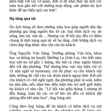
phối hợp với các cơ quan, đơn vị để khai thác du lịch các
mùa hoa gắn kết với những hoạt động, sản phẩm du lịch
khác để tạo hiệu quả cao hơn”.
Hạ tầng quá tải
Du lịch bùng nổ theo những mùa hoa giúp người dân địa
phương gia tăng nguồn thu từ các loại hình dịch vụ: ăn
uống, lưu trú, vận tải… Nhưng các lễ hội này đều có điểm
chung là tình trạng quá tải về hạ tầng, chất lượng dịch vụ
chưa đáp ứng được nhu cầu của du khách.
Ông Nguyễn Văn Sáng, Trưởng phòng Văn hóa, khoa
học và thông tin huyện Mường La (Sơn La), cho biết mùa
hoa sơn tra nở gần 1 tháng, thu hút cả chục nghìn khách
đến với địa phương. Thế nhưng khu vực này hiện chỉ có
31 nhà nghỉ và homestay, chỉ đủ phục vụ cho khách nội
tỉnh, không đủ chỗ cho các đoàn khách ngoại tỉnh. Kết nối
cho khách có chỗ nghỉ ngơi, địa phương phải rà soát, kiểm
tra nhà dân, nếu đảm bảo điều kiện lưu trú mới giới thiệu
du khách có nhu cầu. "Lễ hội vào giữa tháng 3 nhưng từ
đầu tháng, toàn bộ các cơ sở lưu trú đều có khách đặt
phòng đến hết mùa hoa", ông Sáng nói.
Cũng theo ông Sáng, để du khách có thêm dịch vụ trải
nghiệm, ngoài hoa sơn tra, địa phương này đã khảo sát,