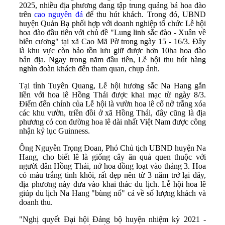
2025, nhiều địa phương đang tập trung quảng bá hoa đào
trên
cao nguyên đá
để thu hút khách. Trong đó, UBND
huyện Quản Bạ phối hợp với doanh nghiệp tổ chức Lễ hội
hoa đào đầu tiên với chủ đề "Lung linh sắc đào - Xuân về
biên cương" tại xã Cao Mã Pờ trong ngày 15 - 16/3. Đây
là khu vực còn bảo tồn lưu giữ được hơn 10ha hoa đào
bản địa. Ngay trong năm đầu tiên, Lễ hội thu hút hàng
nghìn đoàn khách đến tham quan, chụp ảnh.
Tại tỉnh Tuyên Quang, Lễ hội hương sắc Na Hang gắn
liền với hoa lê Hồng Thái được khai mạc từ ngày 8/3.
Điểm đến chính của Lễ hội là vườn hoa lê cổ nở trắng xóa
các khu vườn, triền đồi ở xã Hồng Thái, đây cũng là địa
phương có con đường hoa lê dài nhất Việt Nam được công
nhận kỷ lục Guinness.
Ông Nguyễn Trọng Đoan, Phó Chủ tịch UBND huyện Na
Hang, cho biết lê là giống cây ăn quả quen thuộc với
người dân Hồng Thái, nở hoa đồng loạt vào tháng 3. Hoa
có màu trắng tinh khôi, rất đẹp nên từ 3 năm trở lại đây,
địa phương này đưa vào khai thác du lịch. Lễ hội hoa lê
giúp du lịch Na Hang "bùng nổ" cả về số lượng khách và
doanh thu.
"Nghị quyết Đại hội Đảng bộ huyện nhiệm kỳ 2021 -