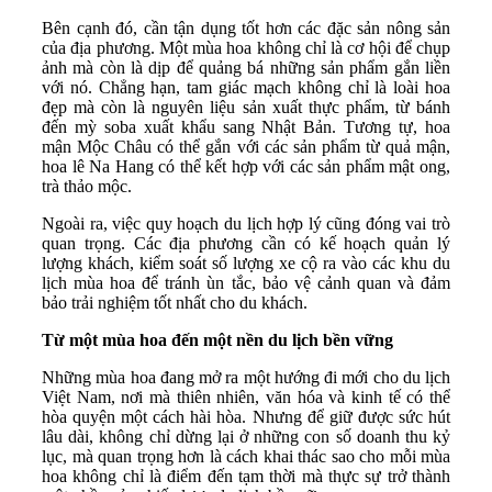
Bên cạnh đó, cần tận dụng tốt hơn các
đặc sản nông sản
của địa phương
. Một mùa hoa không chỉ là cơ hội để chụp
ảnh mà còn là dịp để quảng bá những sản phẩm gắn liền
với nó. Chẳng hạn, tam giác mạch không chỉ là loài hoa
đẹp mà còn là nguyên liệu sản xuất thực phẩm, từ bánh
đến mỳ soba xuất khẩu sang Nhật Bản. Tương tự, hoa
mận Mộc Châu có thể gắn với các sản phẩm từ quả mận,
hoa lê Na Hang có thể kết hợp với các sản phẩm mật ong,
trà thảo mộc.
Ngoài ra, việc
quy hoạch du lịch hợp lý
cũng đóng vai trò
quan trọng. Các địa phương cần có kế hoạch quản lý
lượng khách, kiểm soát số lượng xe cộ ra vào các khu du
lịch mùa hoa để tránh ùn tắc, bảo vệ cảnh quan và đảm
bảo trải nghiệm tốt nhất cho du khách.
Từ một mùa hoa đến một nền du lịch bền vững
Những mùa hoa đang mở ra một hướng đi mới cho du lịch
Việt Nam, nơi mà thiên nhiên, văn hóa và kinh tế có thể
hòa quyện một cách hài hòa. Nhưng để giữ được sức hút
lâu dài, không chỉ dừng lại ở những con số doanh thu kỷ
lục, mà quan trọng hơn là cách khai thác sao cho mỗi mùa
hoa không chỉ là điểm đến tạm thời mà thực sự trở thành