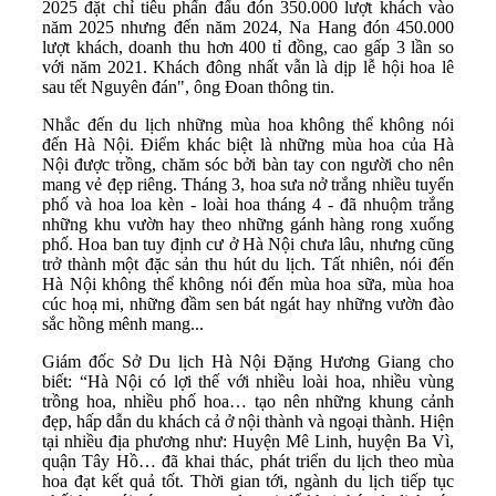
2025 đặt chỉ tiêu phấn đấu đón 350.000 lượt khách vào
năm 2025 nhưng đến năm 2024, Na Hang đón 450.000
lượt khách, doanh thu hơn 400 tỉ đồng, cao gấp 3 lần so
với năm 2021. Khách đông nhất vẫn là dịp lễ hội hoa lê
sau tết Nguyên đán", ông Đoan thông tin.
Nhắc đến du lịch những mùa hoa không thể không nói
đến Hà Nội. Điểm khác biệt là những mùa hoa của Hà
Nội được trồng, chăm sóc bởi bàn tay con người cho nên
mang vẻ đẹp riêng. Tháng 3, hoa sưa nở trắng nhiều tuyến
phố và hoa loa kèn - loài hoa tháng 4 - đã nhuộm trắng
những khu vườn hay theo những gánh hàng rong xuống
phố. Hoa ban tuy định cư ở Hà Nội chưa lâu, nhưng cũng
trở thành một đặc sản thu hút du lịch. Tất nhiên, nói đến
Hà Nội không thể không nói đến mùa hoa sữa, mùa hoa
cúc hoạ mi, những đầm sen bát ngát hay những vườn đào
sắc hồng mênh mang...
Giám đốc Sở Du lịch Hà Nội Đặng Hương Giang cho
biết: “Hà Nội có lợi thế với nhiều loài hoa, nhiều vùng
trồng hoa, nhiều phố hoa… tạo nên những khung cảnh
đẹp, hấp dẫn du khách cả ở nội thành và ngoại thành. Hiện
tại nhiều địa phương như: Huyện Mê Linh, huyện Ba Vì,
quận Tây Hồ… đã khai thác, phát triển du lịch theo mùa
hoa đạt kết quả tốt. Thời gian tới, ngành du lịch tiếp tục