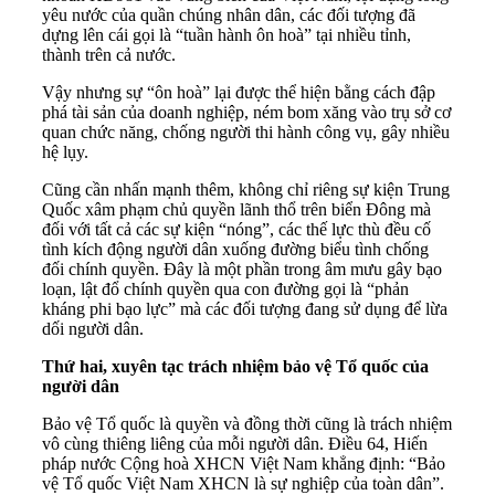
yêu nước của quần chúng nhân dân, các đối tượng đã
dựng lên cái gọi là “tuần hành ôn hoà” tại nhiều tỉnh,
thành trên cả nước.
Vậy nhưng sự “ôn hoà” lại được thể hiện bằng cách đập
phá tài sản của doanh nghiệp, ném bom xăng vào trụ sở cơ
quan chức năng, chống người thi hành công vụ, gây nhiều
hệ lụy.
Cũng cần nhấn mạnh thêm, không chỉ riêng sự kiện Trung
Quốc xâm phạm chủ quyền lãnh thổ trên biển Đông mà
đối với tất cả các sự kiện “nóng”, các thế lực thù đều cố
tình kích động người dân xuống đường biểu tình chống
đối chính quyền. Đây là một phần trong âm mưu gây bạo
loạn, lật đổ chính quyền qua con đường gọi là “phản
kháng phi bạo lực” mà các đối tượng đang sử dụng để lừa
dối người dân.
Thứ hai, xuyên tạc trách nhiệm bảo vệ Tổ quốc của
người dân
Bảo vệ Tổ quốc là quyền và đồng thời cũng là trách nhiệm
vô cùng thiêng liêng của mỗi người dân. Điều 64, Hiến
pháp nước Cộng hoà XHCN Việt Nam khẳng định: “Bảo
vệ Tổ quốc Việt Nam XHCN là sự nghiệp của toàn dân”.