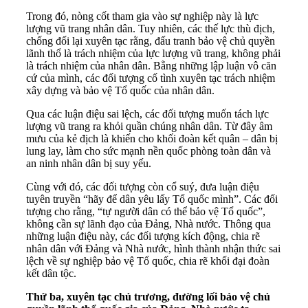
Trong đó, nòng cốt tham gia vào sự nghiệp này là lực
lượng vũ trang nhân dân. Tuy nhiên, các thế lực thù địch,
chống đối lại xuyên tạc rằng, đấu tranh bảo vệ chủ quyền
lãnh thổ là trách nhiệm của lực lượng vũ trang, không phải
là trách nhiệm của nhân dân. Bằng những lập luận vô căn
cứ của mình, các đối tượng cố tình xuyên tạc trách nhiệm
xây dựng và bảo vệ Tổ quốc của nhân dân.
Qua các luận điệu sai lệch, các đối tượng muốn tách lực
lượng vũ trang ra khỏi quần chúng nhân dân. Từ đây âm
mưu của kẻ địch là khiến cho khối đoàn kết quân – dân bị
lung lay, làm cho sức mạnh nền quốc phòng toàn dân và
an ninh nhân dân bị suy yếu.
Cùng với đó, các đối tượng còn cổ suý, đưa luận điệu
tuyên truyền “hãy để dân yêu lấy Tổ quốc mình”. Các đối
tượng cho rằng, “tự người dân có thể bảo vệ Tổ quốc”,
không cần sự lãnh đạo của Đảng, Nhà nước. Thông qua
những luận điệu này, các đối tượng kích động, chia rẽ
nhân dân với Đảng và Nhà nước, hình thành nhận thức sai
lệch về sự nghiệp bảo vệ Tổ quốc, chia rẽ khối đại đoàn
kết dân tộc.
Thứ ba, xuyên tạc chủ trương, đường lối bảo vệ chủ