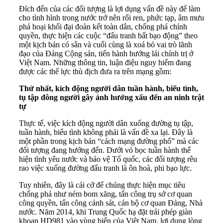
Đích đến của các đối tượng là lợi dụng vấn đề này để làm
cho tình hình trong nước trở nên rối ren, phức tạp, âm mưu
phá hoại khối đại đoàn kết toàn dân, chống phá chính
quyền, thực hiện các cuộc “đấu tranh bất bạo động” theo
một kịch bản có sẵn và cuối cùng là xoá bỏ vai trò lãnh
đạo của Đảng Cộng sản, tiến hành hướng lái chính trị ở
Việt Nam. Những thông tin, luận điệu nguy hiểm đang
được các thế lực thù địch đưa ra trên mạng gồm:
Thứ nhất, kích động người dân tuần hành, biểu tình,
tụ tập đông người gây ảnh hưởng xấu đến an ninh trật
tự
Thực tế, việc kích động người dân xuống đường tụ tập,
tuần hành, biểu tình không phải là vấn đề xa lại. Đây là
một phần trong kịch bản “cách mạng đường phố” mà các
đối tượng đang hướng đến. Dưới vỏ bọc tuần hành thể
hiện tình yêu nước và bảo vệ Tổ quốc, các đối tượng rêu
rao việc xuống đường đấu tranh là ôn hoà, phi bạo lực.
Tuy nhiên, đây là cái cớ để chúng thực hiện mục tiêu
chống phá như ném bom xăng, tấn công trụ sở cơ quan
công quyền, tấn công cảnh sát, cán bộ cơ quan Đảng, Nhà
nước. Năm 2014, khi Trung Quốc hạ đặt trái phép giàn
khoan HD981 vào vùng biển của Việt Nam, lợi dụng lòng