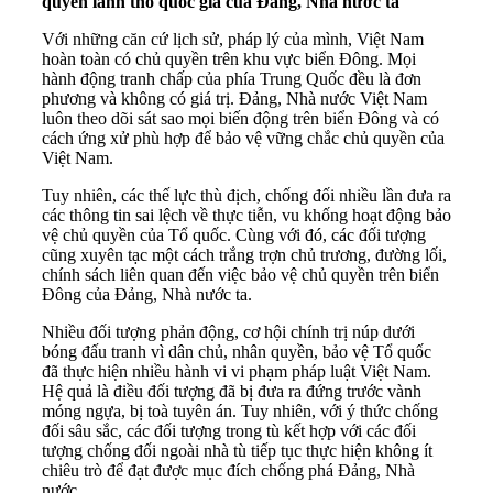
quyền lãnh thổ quốc gia của Đảng, Nhà nước ta
Với những căn cứ lịch sử, pháp lý của mình, Việt Nam
hoàn toàn có chủ quyền trên khu vực biển Đông. Mọi
hành động tranh chấp của phía Trung Quốc đều là đơn
phương và không có giá trị. Đảng, Nhà nước Việt Nam
luôn theo dõi sát sao mọi biến động trên biển Đông và có
cách ứng xử phù hợp để bảo vệ vững chắc chủ quyền của
Việt Nam.
Tuy nhiên, các thế lực thù địch, chống đối nhiều lần đưa ra
các thông tin sai lệch về thực tiễn, vu khống hoạt động bảo
vệ chủ quyền của Tổ quốc. Cùng với đó, các đối tượng
cũng xuyên tạc một cách trắng trợn chủ trương, đường lối,
chính sách liên quan đến việc bảo vệ chủ quyền trên biển
Đông của Đảng, Nhà nước ta.
Nhiều đối tượng phản động, cơ hội chính trị núp dưới
bóng đấu tranh vì dân chủ, nhân quyền, bảo vệ Tổ quốc
đã thực hiện nhiều hành vi vi phạm pháp luật Việt Nam.
Hệ quả là điều đối tượng đã bị đưa ra đứng trước vành
móng ngựa, bị toà tuyên án. Tuy nhiên, với ý thức chống
đối sâu sắc, các đối tượng trong tù kết hợp với các đối
tượng chống đối ngoài nhà tù tiếp tục thực hiện không ít
chiêu trò để đạt được mục đích chống phá Đảng, Nhà
nước.