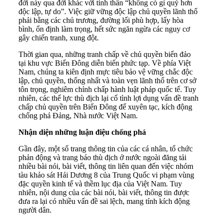
đời này qua đời khác với tinh thần “không có gì quý hơn
độc lập, tự do”. Việc giữ vững độc lập chủ quyền lãnh thổ
phải bằng các chủ trương, đường lối phù hợp, lấy hòa
bình, ổn định làm trọng, hết sức ngăn ngừa các nguy cơ
gây chiến tranh, xung đột.
Thời gian qua, những tranh chấp về chủ quyền biển đảo
tại khu vực Biển Đông diễn biến phức tạp. Về phía Việt
Nam, chúng ta kiên định mực tiêu bảo vệ vững chắc độc
lập, chủ quyền, thống nhất và toàn vẹn lãnh thổ trên cơ sở
tôn trọng, nghiêm chỉnh chấp hành luật pháp quốc tế. Tuy
nhiên, các thế lực thù địch lại cố tình lợi dụng vấn đề tranh
chấp chủ quyền trên Biển Đông để xuyên tạc, kích động
chống phá Đảng, Nhà nước Việt Nam.
Nhận diện những luận điệu chống phá
Gần đây, một số trang thông tin của các cá nhân, tổ chức
phản động và trang báo thù địch ở nước ngoài đăng tải
nhiều bài nói, bài viết, thông tin liên quan đến việc nhóm
tàu khảo sát Hải Dương 8 của Trung Quốc vi phạm vùng
đặc quyền kinh tế và thềm lục địa của Việt Nam. Tuy
nhiên, nội dung của các bài nói, bài viết, thông tin được
đưa ra lại có nhiều vấn đề sai lệch, mang tính kích động
người dân.