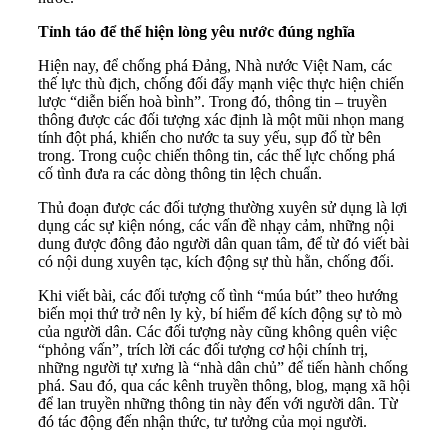
Tỉnh táo để thể hiện lòng yêu nước đúng nghĩa
Hiện nay, để chống phá Đảng, Nhà nước Việt Nam, các
thế lực thù địch, chống đối đẩy mạnh việc thực hiện chiến
lược “diễn biến hoà bình”. Trong đó, thông tin – truyền
thông được các đối tượng xác định là một mũi nhọn mang
tính đột phá, khiến cho nước ta suy yếu, sụp đổ từ bên
trong. Trong cuộc chiến thông tin, các thế lực chống phá
cố tình đưa ra các dòng thông tin lệch chuẩn.
Thủ đoạn được các đối tượng thường xuyên sử dụng là lợi
dụng các sự kiện nóng, các vấn đề nhạy cảm, những nội
dung được đông đảo người dân quan tâm, để từ đó viết bài
có nội dung xuyên tạc, kích động sự thù hằn, chống đối.
Khi viết bài, các đối tượng cố tình “múa bút” theo hướng
biến mọi thứ trở nên ly kỳ, bí hiểm để kích động sự tò mò
của người dân. Các đối tượng này cũng không quên việc
“phỏng vấn”, trích lời các đối tượng cơ hội chính trị,
những người tự xưng là “nhà dân chủ” để tiến hành chống
phá. Sau đó, qua các kênh truyền thông, blog, mạng xã hội
để lan truyền những thông tin này đến với người dân. Từ
đó tác động đến nhận thức, tư tưởng của mọi người.