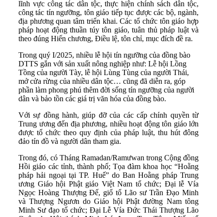
lĩnh vực công tác dân tộc, thực hiện chính sách dân tộc,
công tác tín ngưỡng, tôn giáo tiếp tục được các bộ, ngành,
địa phương quan tâm triển khai. Các tổ chức tôn giáo hợp
pháp hoạt động thuần túy tôn giáo, tuân thủ pháp luật và
theo đúng Hiến chương, Điều lệ, tôn chỉ, mục đích đề ra.
Trong quý I/2025, nhiều lễ hội tín ngưỡng của đồng bào
DTTS gắn với sản xuất nông nghiệp như: Lễ hội Lồng
Tồng của người Tày, lễ hội Lùng Tùng của người Thái,
mở cửa rừng của nhiều dân tộc… cũng đã diễn ra, góp
phần làm phong phú thêm đời sống tín ngưỡng của người
dân và bảo tồn các giá trị văn hóa của đồng bào.
Với sự đồng hành, giúp đỡ của các cấp chính quyền từ
Trung ương đến địa phương, nhiều hoạt động tôn giáo lớn
được tổ chức theo quy định của pháp luật, thu hút đông
đảo tín đồ và người dân tham gia.
Trong đó, có Tháng Ramadan/Ramưwan trong Cộng đồng
Hồi giáo các tỉnh, thành phố; Tọa đàm khoa học “Hoằng
pháp hải ngoại tại TP. Huế” do Ban Hoằng pháp Trung
ương Giáo hội Phật giáo Việt Nam tổ chức; Đại lễ Vía
Ngọc Hoàng Thượng Đế, giổ tổ Lão sư Trần Đạo Minh
và Thượng Ngươn do Giáo hội Phật đường Nam tông
Minh Sư đạo tổ chức; Đại Lễ Vía Đức Thái Thượng Lão