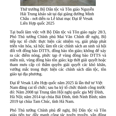
Thứ trưởng Bộ Dân tộc và Tôn giáo Nguyễn
Hải Trung khảo sát tại đại giảng đường Minh
Châu - nơi diễn ra Lễ khai mạc Đại lễ Vesak
Liên Hợp quốc 2025
Tại buổi làm việc với Bộ Dân tộc và Tôn giáo ngày 28/3,
Phó Thủ tướng Chính phủ Mai Văn Chính đề nghị, Bộ
tiếp tục tổ chức thực hiện các nhiệm vụ, giải pháp phát
triển văn hóa, xã hội; làm tốt các chính sách an sinh xã hội
đối với đồng bào DTTS, đồng bào tôn giáo; không để xảy
ra các điểm nóng, phức tạp ở vùng đồng bào DTTS và
miền núi, vùng đồng bào tôn giáo; kịp thời giải quyết hoặc
tham mưu cấp có thẩm quyền giải quyết các khó khăn,
vướng mắc trong thực hiện các chính sách dân tộc, tôn
giáo tại địa phương.
Đại lễ Vesak Liên Hợp quốc năm 2025 là lần thứ tư Việt
Nam đăng cai tổ chức; sau ba kỳ tổ chức thành công trước
đó: Năm 2008 tại Trung tâm Hội nghị quốc gia Mỹ Đình,
Hà Nội; năm 2014 tại chùa Bái Đính, tỉnh Ninh Bình; năm
2019 tại chùa Tam Chúc, tỉnh Hà Nam.
Phó Thủ tướng Chính phủ đề nghị, Bộ Dân tộc và Tôn
giáo tiếp tục đẩy mạnh công tác tuyên truyền, vận động