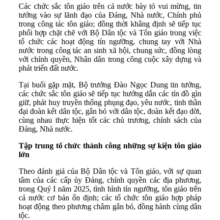
Các chức sắc tôn giáo trên cả nước bày tỏ vui mừng, tin
tưởng vào sự lãnh đạo của Đảng, Nhà nước, Chính phủ
trong công tác tôn giáo; đồng thời khẳng định sẽ tiếp tục
phối hợp chặt chẽ với Bộ Dân tộc và Tôn giáo trong việc
tổ chức các hoạt động tín ngưỡng, chung tay với Nhà
nước trong công tác an sinh xã hội, chung sức, đồng lòng
với chính quyền, Nhân dân trong công cuộc xây dựng và
phát triển đất nước.
Tại buổi gặp mặt, Bộ trưởng Đào Ngọc Dung tin tưởng,
các chức sắc tôn giáo sẽ tiếp tục hướng dẫn các tín đồ gìn
giữ, phát huy truyền thống phụng đạo, yêu nước, tinh thần
đại đoàn kết dân tộc, gắn bó với dân tộc, đoàn kết đạo đời,
cùng nhau thực hiện tốt các chủ trương, chính sách của
Đảng, Nhà nước.
Tập trung tổ chức thành công những sự kiện tôn giáo
lớn
Theo đánh giá của Bộ Dân tộc và Tôn giáo, với sự quan
tâm của các cấp ủy Đảng, chính quyền các địa phương,
trong Quý I năm 2025, tình hình tín ngưỡng, tôn giáo trên
cả nước cơ bản ổn định; các tổ chức tôn giáo hợp pháp
hoạt động theo phương châm gắn bó, đồng hành cùng dân
tộc.