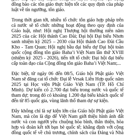
đồng bào các tôn giáo thực hiện tốt các quy định của pháp
luật về tín ngưỡng, tôn giáo.
Trong thời gian tới, nhiều tổ chức tôn giáo hợp pháp trên
cả nước sẽ tổ chức những hoạt động theo quy định của
Giáo luật, như: Hội nghị Thượng hội thường niên năm
2025 của các Hội thánh Cao Đài; Đại hội Đại biểu Nhơn
sanh nhiệm kỳ 2025 – 2030 của Hội thánh Cao Đài Cầu
Kho - Tam Quan; Hội nghị bầu đại biểu dự Đại hội toàn
quốc cộng đồng tôn giáo Baha’i Việt Nam lần thứ XVIII
(nhiệm kỳ 2025 - 2026), tiến tới tổ chức Đại hội đại biểu
cấp toàn đạo của Cộng đồng tôn giáo Baha’i Việt Nam;...
Đặc biệt, từ ngày 06 đến 08/5, Giáo hội Phật giáo Việt
Nam sẽ đăng cai tổ chức Đại lễ Vesak Liên Hợp quốc năm
2025 tại Học viện Phật Giáo Việt Nam (TP. Hồ Chí
Minh). Dự kiến có 2.700 đại biểu trong nước và quốc tế
tham dự; trong đó có khoảng 1.200 đại biểu khách quốc tế
đến từ 85 quốc gia, vùng lãnh thổ tham dự sự kiện.
Đây không chỉ là sự kiện lớn của Giáo hội Phật giáo Việt
Nam, mà còn là dịp để Việt Nam giới thiệu hình ảnh đất
nước và con người yêu chuộng hòa bình, thân thiện, hòa
hợp và đoàn kết tới bạn bè quốc tế; khẳng định với cộng
đồng quốc tế về chủ trương, chính sách của Đảng và Nhà