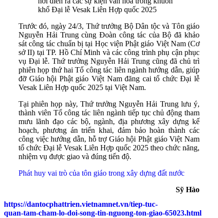
nơi diễn ra các sự kiện văn hóa trong khuôn
khổ Đại lễ Vesak Liên Hợp quốc 2025
Trước đó, ngày 24/3, Thứ trưởng Bộ Dân tộc và Tôn giáo
Nguyễn Hải Trung cùng Đoàn công tác của Bộ đã khảo
sát công tác chuẩn bị tại Học viện Phật giáo Việt Nam (Cơ
sở II) tại TP. Hồ Chí Minh và các công trình phụ cận phục
vụ Đại lễ. Thứ trưởng Nguyễn Hải Trung cũng đã chủ trì
phiên họp thứ hai Tổ công tác liên ngành hướng dẫn, giúp
đỡ Giáo hội Phật giáo Việt Nam đăng cai tổ chức Đại lễ
Vesak Liên Hợp quốc 2025 tại Việt Nam.
Tại phiên họp này, Thứ trưởng Nguyễn Hải Trung lưu ý,
thành viên Tổ công tác liên ngành tiếp tục chủ động tham
mưu lãnh đạo các bộ, ngành, địa phương xây dựng kế
hoạch, phương án triển khai, đảm bảo hoàn thành các
công việc hướng dẫn, hỗ trợ Giáo hội Phật giáo Việt Nam
tổ chức Đại lễ Vesak Liên Hợp quốc 2025 theo chức năng,
nhiệm vụ được giao và đúng tiến độ.
Phát huy vai trò của tôn giáo trong xây dựng đất nước
Sỹ Hào
https://dantocphattrien.vietnamnet.vn/tiep-tuc-
quan-tam-cham-lo-doi-song-tin-nguong-ton-giao-65023.html