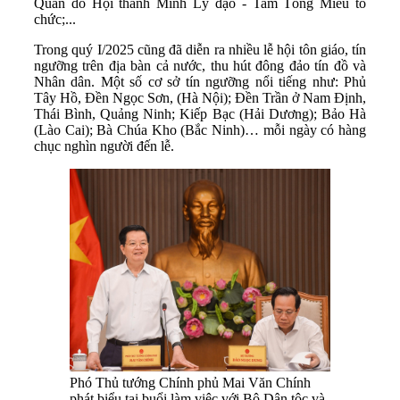
Quân do Hội thánh Minh Lý đạo - Tam Tông Miếu tổ
chức;...
Trong quý I/2025 cũng đã diễn ra nhiều lễ hội tôn giáo, tín
ngưỡng trên địa bàn cả nước, thu hút đông đảo tín đồ và
Nhân dân. Một số cơ sở tín ngưỡng nổi tiếng như: Phủ
Tây Hồ, Đền Ngọc Sơn, (Hà Nội); Đền Trần ở Nam Định,
Thái Bình, Quảng Ninh; Kiếp Bạc (Hải Dương); Bảo Hà
(Lào Cai); Bà Chúa Kho (Bắc Ninh)… mỗi ngày có hàng
chục nghìn người đến lễ.
Phó Thủ tướng Chính phủ Mai Văn Chính
phát biểu tại buổi làm việc với Bộ Dân tộc và