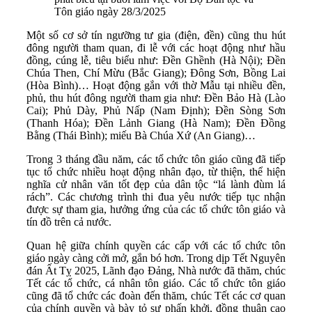
Tôn giáo ngày 28/3/2025
Một số cơ sở tín ngưỡng tư gia (điện, đền) cũng thu hút
đông người tham quan, đi lễ với các hoạt động như hầu
đồng, cúng lễ, tiêu biểu như: Đền Ghềnh (Hà Nội); Đền
Chúa Then, Chí Mừu (Bắc Giang); Đông Sơn, Bồng Lai
(Hòa Bình)… Hoạt động gắn với thờ Mẫu tại nhiều đền,
phủ, thu hút đông người tham gia như: Đền Bảo Hà (Lào
Cai); Phủ Dày, Phủ Nấp (Nam Định); Đền Sòng Sơn
(Thanh Hóa); Đền Lảnh Giang (Hà Nam); Đền Đồng
Bằng (Thái Bình); miếu Bà Chúa Xứ (An Giang)…
Trong 3 tháng đầu năm, các tổ chức tôn giáo cũng đã tiếp
tục tổ chức nhiều hoạt động nhân đạo, từ thiện, thể hiện
nghĩa cử nhân văn tốt đẹp của dân tộc “lá lành đùm lá
rách”. Các chương trình thi đua yêu nước tiếp tục nhận
được sự tham gia, hưởng ứng của các tổ chức tôn giáo và
tín đồ trên cả nước.
Quan hệ giữa chính quyền các cấp với các tổ chức tôn
giáo ngày càng cởi mở, gắn bó hơn. Trong dịp Tết Nguyên
đán Ất Tỵ 2025, Lãnh đạo Đảng, Nhà nước đã thăm, chúc
Tết các tổ chức, cá nhân tôn giáo. Các tổ chức tôn giáo
cũng đã tổ chức các đoàn đến thăm, chúc Tết các cơ quan
của chính quyền và bày tỏ sự phấn khởi, đồng thuận cao