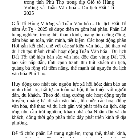
trong tỉnh Phú Thọ trong dịp Giỗ tổ Hùng
Vương và Tuần Văn hoá - Du lịch Đất Tổ
2025
Giỗ Tổ Hùng Vương và Tuần Văn hóa - Du lịch Đất Tổ
năm Ất Tỵ - 2025 sẽ được diễn ra gồm hai phần. Phần Lễ
trang nghiêm, trọng thể, thành kính, mang tính cộng đồng,
đảm bảo an toàn, văn minh, tiết kiệm. Các hoạt động phần
Hội gắn kết chặt chẽ với các sự kiện văn hóa, thể thao và
du lịch tạo thành chuỗi hoạt động Tuần Văn hóa - Du lịch
Đất Tổ; thể hiện bản sắc văn hóa độc đáo vùng Đất Tổ,
tạo sức hấp dẫn, tính cạnh tranh thu hút khách du lịch,
quảng bá rộng rãi tiềm năng, thế mạnh tài nguyên du lịch
văn hóa Phú Thọ.
Huy động cao nhất các nguồn lực xã hội hóa; đảm bảo an
ninh chính trị, trật tự an toàn xã hội, thân thiện với người
dân, du khách. Theo đó, tăng cường các hoạt động tuyên
truyền, quảng bá di sản văn hóa, tổ chức các hoạt động
văn hóa, thể thao và du lịch gắn với phát triển du lịch, đáp
ứng nhu cầu trải nghiệm, khám phá của Nhân dân và du
khách, đồng thời góp phần thúc đẩy phát triển kinh tế địa
phương.
Để tổ chức phần Lễ trang nghiêm, trọng thể, thành kính,