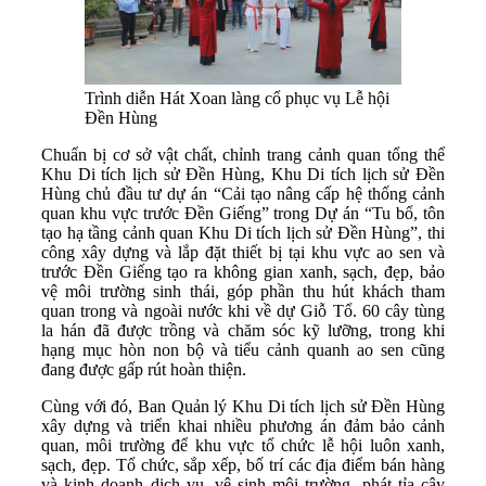
Trình diễn Hát Xoan làng cổ phục vụ Lễ hội
Đền Hùng
Chuẩn bị cơ sở vật chất, chỉnh trang cảnh quan tổng thể
Khu Di tích lịch sử Đền Hùng, Khu Di tích lịch sử Đền
Hùng chủ đầu tư dự án “Cải tạo nâng cấp hệ thống cảnh
quan khu vực trước Đền Giếng” trong Dự án “Tu bổ, tôn
tạo hạ tầng cảnh quan Khu Di tích lịch sử Đền Hùng”, thi
công xây dựng và lắp đặt thiết bị tại khu vực ao sen và
trước Đền Giếng tạo ra không gian xanh, sạch, đẹp, bảo
vệ môi trường sinh thái, góp phần thu hút khách tham
quan trong và ngoài nước khi về dự Giỗ Tổ. 60 cây tùng
la hán đã được trồng và chăm sóc kỹ lưỡng, trong khi
hạng mục hòn non bộ và tiểu cảnh quanh ao sen cũng
đang được gấp rút hoàn thiện.
Cùng với đó, Ban Quản lý Khu Di tích lịch sử Đền Hùng
xây dựng và triển khai nhiều phương án đảm bảo cảnh
quan, môi trường để khu vực tổ chức lễ hội luôn xanh,
sạch, đẹp. Tổ chức, sắp xếp, bố trí các địa điểm bán hàng
và kinh doanh dịch vụ, vệ sinh môi trường, phát tỉa cây