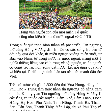
Hàng vạn người con của mọi miền Tổ quốc
cũng như kiều bào ta ở nước ngoài về Giỗ Tổ
Trong suốt quá trình hình thành và phát triển, Tín ngưỡng
thờ cúng Hùng Vương dần lan tỏa có sức sống lâu bền từ
đời này qua đời khác, từ miền ngược xuống miền xuôi, từ
Bắc vào Nam, từ trong nước ra nước ngoài; mang một ý
nghĩa thiêng liêng cao cả hướng về cội nguồn, tri ân người
có công tạo lập non sông đất nước; kết nối giữa quá khứ
và hiện tại, là điểm tựa tinh thần tạo nên sức mạnh dân tộc
Việt.
Trên cả nước có gần 1.500 đền thờ Vua Hùng, riêng tỉnh
Phú Thọ - Trung tâm thực hành tín ngưỡng có hàng trăm
di tích. Không gian Tín ngưỡng thờ cúng Hùng Vương là
các làng xã thuộc các huyện: Cẩm Khê, Lâm Thao, Đoan
Hùng, Hạ Hòa, Phù Ninh, Tam Nông, Thanh Ba, Thanh
Sơn, Tân Sơn, Thanh Thủy, Yên Lập, thị xã Phú Thọ và