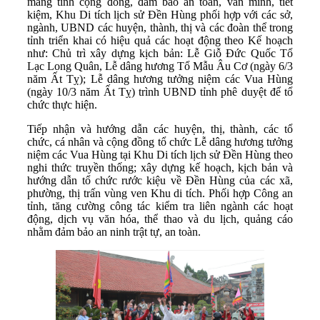
mang tính cộng đồng, đảm bảo an toàn, văn minh, tiết
kiệm, Khu Di tích lịch sử Đền Hùng phối hợp với các sở,
ngành, UBND các huyện, thành, thị và các đoàn thể trong
tỉnh triển khai có hiệu quả các hoạt động theo Kế hoạch
như: Chủ trì xây dựng kịch bản: Lễ Giỗ Đức Quốc Tổ
Lạc Long Quân, Lễ dâng hương Tổ Mẫu Âu Cơ (ngày 6/3
năm Ất Tỵ); Lễ dâng hương tưởng niệm các Vua Hùng
(ngày 10/3 năm Ất Tỵ) trình UBND tỉnh phê duyệt để tổ
chức thực hiện.
Tiếp nhận và hướng dẫn các huyện, thị, thành, các tổ
chức, cá nhân và cộng đồng tổ chức Lễ dâng hương tưởng
niệm các Vua Hùng tại Khu Di tích lịch sử Đền Hùng theo
nghi thức truyền thống; xây dựng kế hoạch, kịch bản và
hướng dẫn tổ chức rước kiệu về Đền Hùng của các xã,
phường, thị trấn vùng ven Khu di tích. Phối hợp Công an
tỉnh, tăng cường công tác kiểm tra liên ngành các hoạt
động, dịch vụ văn hóa, thể thao và du lịch, quảng cáo
nhằm đảm bảo an ninh trật tự, an toàn.