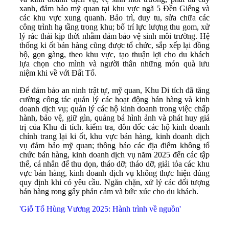
xanh, đảm bảo mỹ quan tại khu vực ngã 5 Đền Giếng và
các khu vực xung quanh. Bảo trì, duy tu, sửa chữa các
công trình hạ tầng trong khu; bố trí lực lượng thu gom, xử
lý rác thải kịp thời nhằm đảm bảo vệ sinh môi trường. Hệ
thống ki ốt bán hàng cũng được tổ chức, sắp xếp lại đồng
bộ, gọn gàng, theo khu vực, tạo thuận lợi cho du khách
lựa chọn cho mình và người thân những món quà lưu
niệm khi về với Đất Tổ.
Để đảm bảo an ninh trật tự, mỹ quan, Khu Di tích đã tăng
cường công tác quản lý các hoạt động bán hàng và kinh
doanh dịch vụ; quản lý các hộ kinh doanh trong việc chấp
hành, bảo vệ, giữ gìn, quảng bá hình ảnh và phát huy giá
trị của Khu di tích. kiểm tra, đôn đốc các hộ kinh doanh
chỉnh trang lại ki ốt, khu vực bán hàng, kinh doanh dịch
vụ đảm bảo mỹ quan; thông báo các địa điểm không tổ
chức bán hàng, kinh doanh dịch vụ năm 2025 đến các tập
thể, cá nhân để thu dọn, tháo dỡ; tháo dỡ, giải tỏa các khu
vực bán hàng, kinh doanh dịch vụ không thực hiện đúng
quy định khi có yêu cầu. Ngăn chặn, xử lý các đối tượng
bán hàng rong gây phản cảm và bức xúc cho du khách.
'Giỗ Tổ Hùng Vương 2025: Hành trình về nguồn'