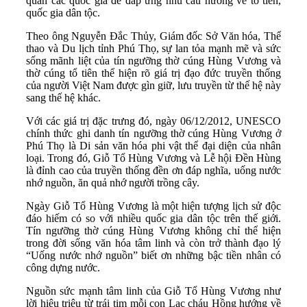
quán các quốc gia để đáp ứng nhu cầu hướng về tổ tiên,
quốc gia dân tộc.
Theo ông Nguyễn Đắc Thủy, Giám đốc Sở Văn hóa, Thể
thao và Du lịch tỉnh Phú Thọ, sự lan tỏa mạnh mẽ và sức
sống mãnh liệt của tín ngưỡng thờ cúng Hùng Vương và
thờ cúng tổ tiên thể hiện rõ giá trị đạo đức truyền thống
của người Việt Nam được gìn giữ, lưu truyền từ thế hệ này
sang thế hệ khác.
Với các giá trị đặc trưng đó, ngày 06/12/2012, UNESCO
chính thức ghi danh tín ngưỡng thờ cúng Hùng Vương ở
Phú Thọ là Di sản văn hóa phi vật thể đại diện của nhân
loại. Trong đó, Giỗ Tổ Hùng Vương và Lễ hội Đền Hùng
là đỉnh cao của truyền thống đền ơn đáp nghĩa, uống nước
nhớ nguồn, ăn quả nhớ người trồng cây.
Ngày Giỗ Tổ Hùng Vương là một hiện tượng lịch sử độc
đáo hiếm có so với nhiều quốc gia dân tộc trên thế giới.
Tín ngưỡng thờ cúng Hùng Vương không chỉ thể hiện
trong đời sống văn hóa tâm linh và còn trở thành đạo lý
“Uống nước nhớ nguồn” biết ơn những bậc tiền nhân có
công dựng nước.
Nguồn sức mạnh tâm linh của Giỗ Tổ Hùng Vương như
lời hiệu triệu từ trái tim mỗi con Lạc cháu Hồng hướng về