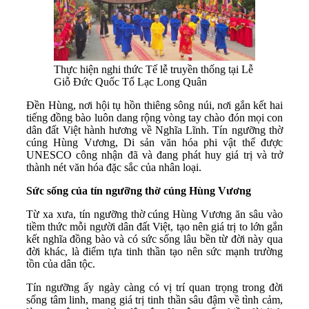
Thực hiện nghi thức Tế lễ truyền thống tại Lễ
Giỗ Đức Quốc Tổ Lạc Long Quân
Đền Hùng, nơi hội tụ hồn thiêng sông núi, nơi gắn kết hai
tiếng đồng bào luôn dang rộng vòng tay chào đón mọi con
dân đất Việt hành hương về Nghĩa Lĩnh. Tín ngưỡng thờ
cúng Hùng Vương, Di sản văn hóa phi vật thể được
UNESCO công nhận đã và đang phát huy giá trị và trở
thành nét văn hóa đặc sắc của nhân loại.
Sức sống của tín ngưỡng thờ cúng Hùng Vương
Từ xa xưa, tín ngưỡng thờ cúng Hùng Vương ăn sâu vào
tiềm thức mỗi người dân đất Việt, tạo nên giá trị to lớn gắn
kết nghĩa đồng bào và có sức sống lâu bền từ đời này qua
đời khác, là điểm tựa tinh thần tạo nên sức mạnh trường
tồn của dân tộc.
Tín ngưỡng ấy ngày càng có vị trí quan trọng trong đời
sống tâm linh, mang giá trị tinh thần sâu đậm về tình cảm,