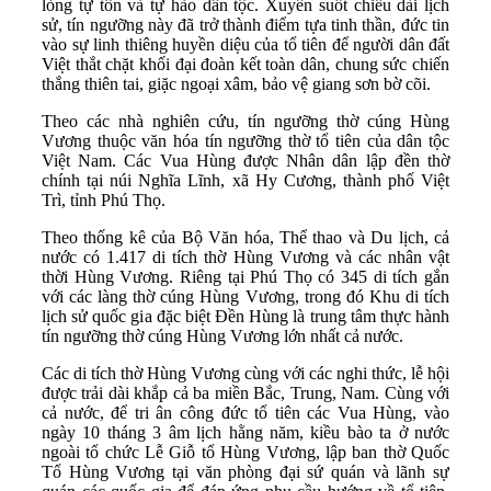
lòng tự tôn và tự hào dân tộc. Xuyên suốt chiều dài lịch
sử, tín ngưỡng này đã trở thành điểm tựa tinh thần, đức tin
vào sự linh thiêng huyền diệu của tổ tiên để người dân đất
Việt thắt chặt khối đại đoàn kết toàn dân, chung sức chiến
thắng thiên tai, giặc ngoại xâm, bảo vệ giang sơn bờ cõi.
Theo các nhà nghiên cứu, tín ngưỡng thờ cúng Hùng
Vương thuộc văn hóa tín ngưỡng thờ tổ tiên của dân tộc
Việt Nam. Các Vua Hùng được Nhân dân lập đền thờ
chính tại núi Nghĩa Lĩnh, xã Hy Cương, thành phố Việt
Trì, tỉnh Phú Thọ.
Theo thống kê của Bộ Văn hóa, Thể thao và Du lịch, cả
nước có 1.417 di tích thờ Hùng Vương và các nhân vật
thời Hùng Vương. Riêng tại Phú Thọ có 345 di tích gắn
với các làng thờ cúng Hùng Vương, trong đó Khu di tích
lịch sử quốc gia đặc biệt Đền Hùng là trung tâm thực hành
tín ngưỡng thờ cúng Hùng Vương lớn nhất cả nước.
Các di tích thờ Hùng Vương cùng với các nghi thức, lễ hội
được trải dài khắp cả ba miền Bắc, Trung, Nam. Cùng với
cả nước, để tri ân công đức tổ tiên các Vua Hùng, vào
ngày 10 tháng 3 âm lịch hằng năm, kiều bào ta ở nước
ngoài tổ chức Lễ Giỗ tổ Hùng Vương, lập ban thờ Quốc
Tổ Hùng Vương tại văn phòng đại sứ quán và lãnh sự