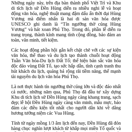
Những ngày này, trên địa bàn thành phố Việt Trì và Khu
di tích lịch sử Đền Hùng diễn ra nhiều nghi lễ và hoạt
động văn hóa, nghệ thuật mang đậm dấu ấn thời đại Hùng
Vương mà điểm nhấn là hai di sản văn hóa được
UNESCO ghi danh là “Tín ngưỡng thờ cúng Hùng
Vương” và hát xoan Phú Thọ. Trong đó, phần lễ diễn ra
trang trọng, thành kính mang tính cộng đồng, bảo đảm an
toàn, văn minh, tiết kiệm.
Các hoạt động phần hội gắn kết chặt chẽ với các sự kiện
văn hóa, thể thao và du lịch tạo thành chuỗi hoạt động
Tuần Văn hóa-Du lịch Đất Tổ; thể hiện bản sắc văn hóa
độc đáo vùng Đất Tổ, tạo sức hấp dẫn, tính cạnh tranh thu
hút khách du lịch, quảng bá rộng rãi tiềm năng, thế mạnh
tài nguyên du lịch văn hóa Phú Thọ.
Là nơi thực hành tín ngưỡng thờ cúng lớn và độc đáo nhất
cả nước, những năm qua, Phú Thọ đã đầu tư xây dựng
Khu di tích lịch sử Đền Hùng ngày càng khang trang, sạch
đẹp; lễ hội Đền Hùng ngày càng văn minh, mẫu mực, bảo
đảm các điều kiện tốt nhất cho người dân khi về dâng
hương tưởng niệm các Vua Hùng.
Tính từ ngày mồng 1/3 âm lịch đến nay, Đền Hùng đã đón
hàng chục nghìn lượt khách từ khắp mọi miền Tổ quốc và