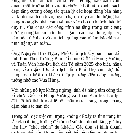
tổng thể Khu di tích lịch sử Đền Hùng, bảo đảm cảnh
quan, môi trường khu vực tổ chức lễ hội luôn xanh, sạch,
đẹp; tăng cường công tác quản lý các hoạt động bán hàng
và kinh doanh dịch vụ; ngăn chặn, xử lý các đối tượng bán
hàng rong gây phản cảm và bức xúc cho du khách; bảo trì,
duy tu, sửa chữa các công trình hạ tầng trong khu; tăng
cường công tác kiểm tra liên ngành các hoạt động, dịch vụ
văn hóa, thể thao và du lịch, quảng cáo nhằm bảo đảm an
ninh trật tự, an toàn...
Ông Nguyễn Huy Ngọc, Phó Chủ tịch Ủy ban nhân dân
tỉnh Phú Thọ, Trưởng Ban Tổ chức Giỗ Tổ Hùng Vương
và Tuần Văn hóa-Du lịch đất Tổ năm 2025 cho biết, hằng
năm, vào ngày 10/3 âm lịch, tỉnh Phú Thọ vinh dự đón
hàng triệu lượt du khách thập phương đến dâng hương,
tưởng nhớ các Vua Hùng.
Với những nỗ lực không ngừng, tỉnh đã nâng tầm công tác
tổ chức Giỗ Tổ Hùng Vương và Tuần Văn hóa-Du lịch
đất Tổ trở thành một lễ hội mẫu mực, trang trọng, mang
đậm bản sắc dân tộc.
Trong đó, đặc biệt chú trọng không để xảy ra tình trạng ùn
tắc giao thông, không để các cơ sở kinh doanh tăng giá tùy
tiện hay “chặt chém” du khách. Các đơn vị kinh doanh
dịch vụ phải công khai niêm yết giá, bảo đảm minh bạch.