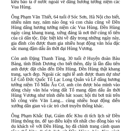
kiều bào ta ở nước ngoài về dâng hương tưởng niệm các
Vua Hùng.
Ông Phạm Văn Thiết, 64 tuổi ở Sóc Sơn, Hà Nội cho biết,
nhiều năm nay, năm nào ông và con cháu cũng về Đền
Hùng dâng hương tưởng niệm các Vua Hùng. Đền Hùng
ngày càng khang trang, xứng đáng là nơi thờ cúng tổ tiên
của cả dân tộc. Đặc biệt khi về đây trong những ngày này,
gia đình còn được tham gia nhiều hoạt động văn hóa đặc
sắc mang đậm dấu ấn thời đại Hùng Vương.
Còn anh Đặng Thanh Tùng, 30 tuổi ở Huyện đoàn Bàu
Bàng, tỉnh Bình Dương cho biết thêm, đây là lần đầu tiên
anh được đặt chân đến Đền Hùng. Đền Hùng thật khang
trang, sạch đẹp. Ngoài các nghi lễ anh được tham dự như
Lễ Giỗ Đức Quốc Tổ Lạc Long Quân và Lễ dâng hương
tưởng niệm Tổ Mẫu Âu Cơ, anh còn được hòa mình vào
dòng chảy văn hóa vùng đất Tổ mang đậm dấu ấn thời
Hùng Vương như trình diễn hát xoan; hội thi bơi trải trên
hồ công viên Văn Lang... cùng nhiều hoạt động diễn
xướng dân gian và các trò chơi truyền thống khác.
Ông Phạm Khắc Đạt, Giám đốc Khu di tích lịch sử Đền
Hùng thông tin, để tạo điều kiện tốt nhất cho đồng bào và
du khách về với Đền Hùng, họ đã chỉnh trang cảnh quan