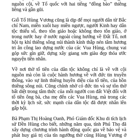
nguồn cội, về Tổ quốc với hai tiếng “đồng bào” thiêng
liêng và gần gũi.
Giỗ Tổ Hùng Vương cũng là dịp để mọi người dân từ Bắc
chí Nam, miền xuôi hay miền ngược, người Kinh hay dân
tộc thiểu số, theo tôn giáo hoặc không theo tôn giáo, ở
trong nước hay ở nước ngoài cùng hướng về Đất Tổ, nơi
hội tụ khí thiêng sông núi thành kính thắp nén tâm hương
tri ân công lao dựng nước của các Vua Hùng, chung vai
góp sức gìn giữ, dựng xây giang sơn giàu đẹp thỏa ước
nguyện tiền nhân.
Về nơi thờ tổ tiên của dân tộc không chỉ là về với cội
nguồn mà còn là cuộc hành hương về với đức tin truyền
thống, vào sự linh thiêng huyền diệu của tổ tiên, của hồn
thiêng sông núi. Cũng chính nhờ có đức tin và sự tôn thờ
bất diệt trong tâm thức của mỗi người con đất Việt đối với
tổ tiên ông bà, cha mẹ đến các Vua Hùng, mà trong các
thời kỳ lịch sử, sức mạnh của dân tộc đã được nhân lên
gấp bội.
Bà Phạm Thị Hoàng Oanh, Phó Giám đốc Khu di tích lịch
sử Đền Hùng cho biết, những năm qua, tỉnh Phú Thọ đã
xây dựng chương trình hành động quốc gia về bảo vệ và
phát huy giá trị của tín ngưỡng thờ cúng Hùng Vương ở