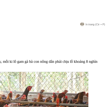
In trang
(Ctr + P)
y, mỗi ki lô gam gà bà con nông dân phải chịu lỗ khoảng 8 nghìn