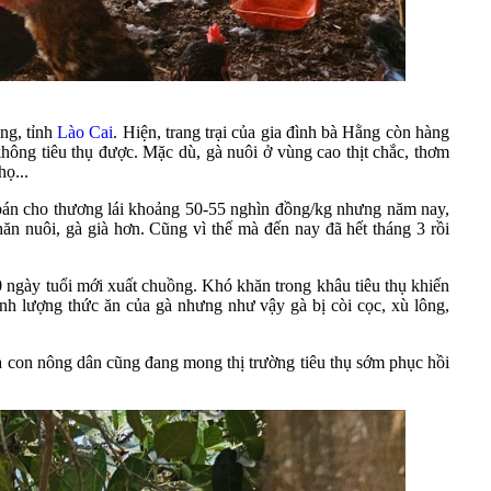
ng, tỉnh
Lào Cai
. Hiện, trang trại của gia đình bà Hằng còn hàng
hông tiêu thụ được. Mặc dù, gà nuôi ở vùng cao thịt chắc, thơm
họ...
à bán cho thương lái khoảng 50-55 nghìn đồng/kg nhưng năm nay,
hăn nuôi, gà già hơn. Cũng vì thế mà đến nay đã hết tháng 3 rồi
0 ngày tuổi mới xuất chuồng. Khó khăn trong khâu tiêu thụ khiến
h lượng thức ăn của gà nhưng như vậy gà bị còi cọc, xù lông,
bà con nông dân cũng đang mong thị trường tiêu thụ sớm phục hồi