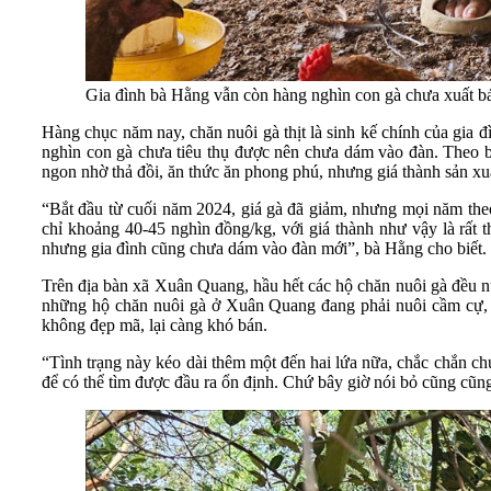
Gia đình bà Hằng vẫn còn hàng nghìn con gà chưa xuất b
Hàng chục năm nay, chăn nuôi gà thịt là sinh kế chính của gi
nghìn con gà chưa tiêu thụ được nên chưa dám vào đàn. Theo bà
ngon nhờ thả đồi, ăn thức ăn phong phú, nhưng giá thành sản xuất
“Bắt đầu từ cuối năm 2024, giá gà đã giảm, nhưng mọi năm theo
chỉ khoảng 40-45 nghìn đồng/kg, với giá thành như vậy là rất t
nhưng gia đình cũng chưa dám vào đàn mới”, bà Hằng cho biết.
Trên địa bàn xã Xuân Quang, hầu hết các hộ chăn nuôi gà đều nu
những hộ chăn nuôi gà ở Xuân Quang đang phải nuôi cầm cự, k
không đẹp mã, lại càng khó bán.
“Tình trạng này kéo dài thêm một đến hai lứa nữa, chắc chắn ch
để có thể tìm được đầu ra ổn định. Chứ bây giờ nói bỏ cũng cũng