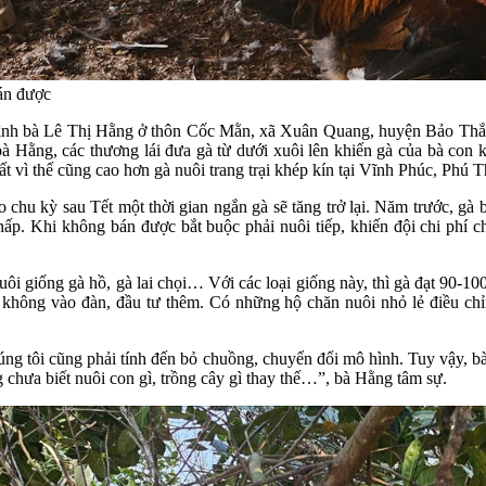
án được
a đình bà Lê Thị Hằng ở thôn Cốc Mằn, xã Xuân Quang, huyện Bảo Thắ
 Hằng, các thương lái đưa gà từ dưới xuôi lên khiến gà của bà con k
 vì thế cũng cao hơn gà nuôi trang trại khép kín tại Vĩnh Phúc, Phú T
 chu kỳ sau Tết một thời gian ngắn gà sẽ tăng trở lại. Năm trước, g
hấp. Khi không bán được bắt buộc phải nuôi tiếp, khiến đội chi phí c
ôi giống gà hồ, gà lai chọi… Với các loại giống này, thì gà đạt 90-10
hông vào đàn, đầu tư thêm. Có những hộ chăn nuôi nhỏ lẻ điều chỉn
úng tôi cũng phải tính đến bỏ chuồng, chuyển đổi mô hình. Tuy vậy, 
 chưa biết nuôi con gì, trồng cây gì thay thế…”, bà Hằng tâm sự.