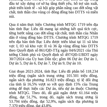
đầu tư xây dựng cơ sở hạ tầng thiết yếu, hỗ trợ sản xuất,
phát triển kinh tế - xã hội góp phần nâng cao đời sống vật
chất, tinh thần cho vùng có đông đồng bào DTTS và miền
núi.
Qua 4 năm thực hiện Chương trình MTQG 1719 trên địa
bàn tỉnh Bạc Liêu đã mang lại những kết quả tích cực,
từng bước nâng cao đời sống vật chất, tinh thần của Nhân
dân ở vùng đồng bào DTTS. Chương trình MTQG 1719
trên địa bàn tỉnh Bạc Liêu được triển khai tại 11 xã khu
vực I, 03 xã khu vực II và 36 ấp vùng đồng bào DTTS
theo Quyết định số 861/QĐ-TTg ngày 04/6/2021 của Thủ
tướng Chính phủ và Quyết định số 497/QĐ-UBDT ngày
30/7/2024 của Ủy ban Dân tộc; gồm 06 Dự án: Dự án 1,
Dự án 5, Dự án 6, Dự án 7, Dự án 9, Dự án 10.
Giai đoạn 2021-2024, tỉnh Bạc Liêu đã phân bổ 118.234
triệu đồng (ngân sách trung ương 101.501 triệu đồng,
ngân sách địa phương 16.823 triệu đồng), tỷ lệ đối ứng
của tỉnh là 16,5% vượt so với quy định 15% của Trung
ương để thực hiện các Dự án, tiểu dự án thuộc Chương
trình MTQG. Theo đó, đã giải ngân được 61.164 triệu
đồng, đạt 51,7%, trong đó, ngân sách trung ương là
53.794 triệu đồng, đạt 52,9%, ngân sách địa phương là
7.370 triệu đồng, đạt 43,8%.