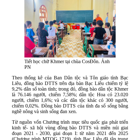
Tiết học chữ Khmer tại chùa CosĐôn. Ảnh
PN
Theo thống kê của Ban Dân tộc và Tôn giáo tỉnh Bạc
Liêu, đồng bào DTTS trên địa bàn Bạc Liêu chiếm tỷ lệ
9,2% dân số toàn tỉnh; trong đó, đồng bào dân tộc Khmer
là 76.146 người, chiếm 7,58%; dân tộc Hoa có 23.020
người, chiếm 1,6%; và các dân tộc khác có 300 người,
chiếm 0,02%. Đồng bào DTTS của tỉnh đa số sống bằng
nghề nông và sinh sống đan xen.
Từ nguồn vốn Chương trình mục tiêu quốc gia phát triển
kinh tế- xã hội vùng đồng bào DTTS và miền núi giai
đoạn 2021 - 2030, giai đoạn I: từ năm 2021 đến 2025
(Chương trình MTQG 1719), tỉnh Bạc Liêu đã tập trung