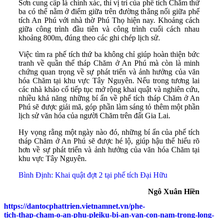
Sơn cung cấp là chính xác, thì vị trí của phế tích Chăm thứ
ba có thể nằm ở điểm giữa trên đường thẳng nối giữa phế
tích An Phú với nhà thờ Phú Thọ hiện nay. Khoảng cách
giữa công trình đầu tiên và công trình cuối cách nhau
khoảng 800m, đúng theo các ghi chép lịch sử.
Việc tìm ra phế tích thứ ba không chỉ giúp hoàn thiện bức
tranh về quần thể tháp Chăm ở An Phú mà còn là minh
chứng quan trọng về sự phát triển và ảnh hưởng của văn
hóa Chăm tại khu vực Tây Nguyên. Nếu trong tương lai
các nhà khảo cổ tiếp tục mở rộng khai quật và nghiên cứu,
nhiều khả năng những bí ẩn về phế tích tháp Chăm ở An
Phú sẽ được giải mã, góp phần làm sáng tỏ thêm một phần
lịch sử văn hóa của người Chăm trên đất Gia Lai.
Hy vọng rằng một ngày nào đó, những bí ẩn của phế tích
tháp Chăm ở An Phú sẽ được hé lộ, giúp hậu thế hiểu rõ
hơn về sự phát triển và ảnh hưởng của văn hóa Chăm tại
khu vực Tây Nguyên.
Bình Định: Khai quật đợt 2 tại phế tích Đại Hữu
Ngô Xuân Hiền
https://dantocphattrien.vietnamnet.vn/phe-
tich-thap-cham-o-an-phu-pleiku-bi-an-van-con-nam-trong-long-