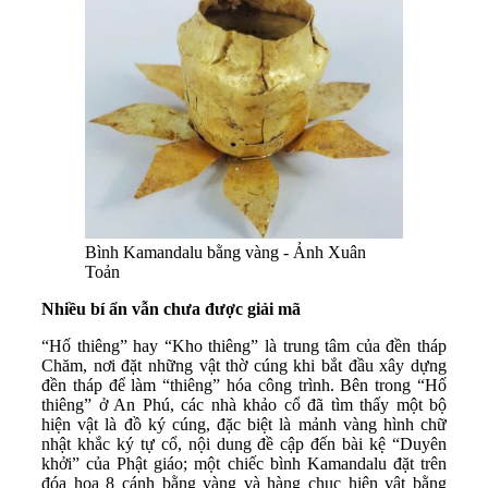
Bình Kamandalu bằng vàng - Ảnh Xuân
Toản
Nhiều bí ẩn vẫn chưa được giải mã
“Hố thiêng” hay “Kho thiêng” là trung tâm của đền tháp
Chăm, nơi đặt những vật thờ cúng khi bắt đầu xây dựng
đền tháp để làm “thiêng” hóa công trình. Bên trong “Hố
thiêng” ở An Phú, các nhà khảo cổ đã tìm thấy một bộ
hiện vật là đồ ký cúng, đặc biệt là mảnh vàng hình chữ
nhật khắc ký tự cổ, nội dung đề cập đến bài kệ “Duyên
khởi” của Phật giáo; một chiếc bình Kamandalu đặt trên
đóa hoa 8 cánh bằng vàng và hàng chục hiện vật bằng