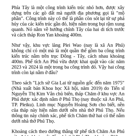
Phía Tây là một công trình kiến trúc nhỏ hơn, được xây
dựng trên các gò đất mà người địa phương gọi là "mộ
phần". Công trình này có thể là phần còn sót lại từ sự phá
hủy của các kiến trúc gần đó, hiện nằm trong bụi rậm xung
quanh. Nó nằm về hướng chính Tây của hai di tích trước
và cách tháp Ron Yan khoảng 400m.
Như vậy, khu vực làng Plei Wao (nay là xã An Phú)
không chỉ có một mà là một quần thể gồm ba công trình
kiến trúc nằm trên trục Đông - Tây, cách nhau khoảng
400m. Phế tích An Phú vừa được khai quật vào các năm
2023 và 2024 là một trong ba công trình đó. Vậy hai công
trình còn lại nằm ở đâu?
Theo sách "Lịch sử Gia Lai từ nguồn gốc đến năm 1975"
(Nhà xuất bản Khoa học Xã hội, năm 2019) do Tiến sĩ
Nguyễn Thị Kim Vân chủ biên, tháp Chăm ở khu vực An
Phú được xác định nằm ở Phú Thọ (nay thuộc xã An Phú,
TP. Pleiku). Linh mục Nguyễn Hoàng Sơn cho biết, nền
của tháp này hiện nằm dưới nền nhà thờ Phú Thọ. Nếu
thông tin này chính xác, phế tích Chăm thứ hai có thể nằm
dưới nhà thờ Phú Thọ.
Khoảng cách theo đường thẳng từ phế tích Chăm An Phú