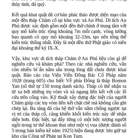
thủy tinh, đá quý.
Kết quả khai quật đã cơ bản phác thảo được diện mạo của
một đền tháp Chăm cổ tại khu vực xã An Phú. Di tích An
Phú được xác định gồm một đền thờ chính ở trung tâm với
quy mô kiến trúc rộng khoảng 7m mỗi cạnh, vòng tường
bao quanh có quy mô khoảng 32-33m, tạo nên tổng thể
kiến trúc thống nhất. Đây là một đền thờ Phật giáo có niên
đại khoảng thế kỷ IX-X.
Vậy, khu vực di tích tháp Chăm ở An Phú liệu còn gì để
nghiên cứu và khám phá? Theo các nhà nghiên cứu, vẫn
còn nhiều bí ẩn nằm sâu trong lòng đất chưa được khai
quật. Báo cáo của Viện Viễn Đông Bác Cổ Pháp năm
1928 (trang 605) cho biết: Về phía Đông là tháp Bomon
Yan (số thứ tự 150 trong danh sách). Tháp có thể nhận ra
từ xa bởi những trụ vòm và xà ngang liên kết với các lỗ
cửa trên cổng vào. Kỹ thuật xây dựng đặc biệt của người
Chăm giúp các trụ vòm liên kết chặt chẽ mà không cần ghi
chép lại. Ba tảng đá của bệ thờ vẫn nằm chổng ngược tại
vị trí của tháp cổ, càng khiến khối kiến trúc này dễ nhận
diện hơn. Đặc biệt, tại đây từng có một bức tượng người
ngồi trong tư thế khoan thai như một vị vua (được đánh số
5 trong bản kiểm kê năm 1925) hiện đang được lưu giữ tại
kho của Công sứ Pháp tại Kon Tum.