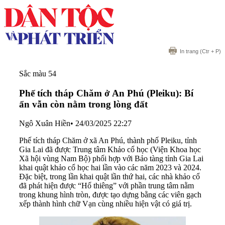
In trang
(Ctr + P)
Sắc màu 54
Phế tích tháp Chăm ở An Phú (Pleiku): Bí
ẩn vẫn còn nằm trong lòng đất
Ngô Xuân Hiền
•
24/03/2025 22:27
Phế tích tháp Chăm ở xã An Phú, thành phố Pleiku, tỉnh
Gia Lai đã được Trung tâm Khảo cổ học (Viện Khoa học
Xã hội vùng Nam Bộ) phối hợp với Bảo tàng tỉnh Gia Lai
khai quật khảo cổ học hai lần vào các năm 2023 và 2024.
Đặc biệt, trong lần khai quật lần thứ hai, các nhà khảo cổ
đã phát hiện được “Hố thiêng” với phần trung tâm nằm
trong khung hình tròn, được tạo dựng bằng các viên gạch
xếp thành hình chữ Vạn cùng nhiều hiện vật có giá trị.