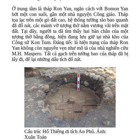
Ở trung tâm là tháp Ron Yan, ngăn cách với Bomon Yan
bởi một con suối, gần một nhà nguyện Công giáo. Tháp
tọa lạc trên một gò đất cao, hệ thống tường rào bao quanh
đã đổ nát, các mảnh vỡ tượng thờ nằm vương vãi trên mặt
đất. Tại đây, người ta đã tìm thấy hai bàn chân của một
tượng thờ bằng đồng, hiện đang lưu giữ tại nhà kho của
Công sứ Kon Tum. Đáng tiếc là hiện trạng của tháp Ron
Yan không còn nguyên vẹn như mô tả của nhà nghiên cứu
M.H. Maspero. Tất cả gạch trên tường bao của tháp đã bị
lấy đi, để lại những dấu tích đổ nát.
Cấu trúc Hố Thiêng di tích An Phú. Ảnh:
Xuân Toản