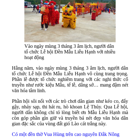
Vào ngày mùng 3 tháng 3 âm lịch, người dân
tổ chức Lễ hội Đền Mẫu Liễu Hạnh với nhiều
hoạt động
Hằng năm, vào ngày mùng 3 tháng 3 âm lịch, người dân
tổ chức Lễ hội Đền Mẫu Liễu Hạnh vô cùng trang trọng.
Phần lễ được tổ chức nghiêm trang với các nghi thức cổ
truyền như rước kiệu Mẫu, tế lễ, dâng sớ… mang đậm nét
văn hóa tâm linh.
Phần hội sôi nổi với các trò chơi dân gian như kéo co, đẩy
gậy, nhảy sạp, thi hát ru, hò khoan Lệ Thủy. Qua Lễ hội,
người dân không chỉ tỏ lòng biết ơn Mẫu Liễu Hạnh mà
còn góp phần gìn giữ và truyền bá nét đẹp văn hóa dân
gian đặc sắc của vùng đất gió Lào cát trắng này.
Có một đền thờ Vua Hùng trên cao nguyên Đắk Nông