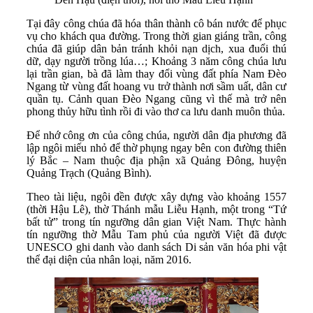
Tại đây công chúa đã hóa thân thành cô bán nước để phục
vụ cho khách qua đường. Trong thời gian giáng trần, công
chúa đã giúp dân bản tránh khỏi nạn dịch, xua đuổi thú
dữ, dạy người trồng lúa…; Khoảng 3 năm công chúa lưu
lại trần gian, bà đã làm thay đổi vùng đất phía Nam Đèo
Ngang từ vùng đất hoang vu trở thành nơi sầm uất, dân cư
quần tụ. Cảnh quan Đèo Ngang cũng vì thế mà trở nên
phong thủy hữu tình rồi đi vào thơ ca lưu danh muôn thủa.
Để nhớ công ơn của công chúa, người dân địa phương đã
lập ngôi miếu nhỏ để thờ phụng ngay bên con đường thiên
lý Bắc – Nam thuộc địa phận xã Quảng Đông, huyện
Quảng Trạch (Quảng Bình).
Theo tài liệu, ngôi đền được xây dựng vào khoảng 1557
(thời Hậu Lê), thờ Thánh mẫu Liễu Hạnh, một trong “Tứ
bất tử” trong tín ngưỡng dân gian Việt Nam. Thực hành
tín ngưỡng thờ Mẫu Tam phủ của người Việt đã được
UNESCO ghi danh vào danh sách Di sản văn hóa phi vật
thể đại diện của nhân loại, năm 2016.