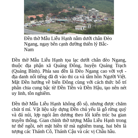
Đền thờ Mẫu Liễu Hạnh nằm dưới chân Đèo
Ngang, ngay bên cạnh đường thiên lý Bắc-
Nam
Đền thờ Mẫu Liễu Hạnh tọa lạc dưới chân đèo Ngang,
thuộc địa phận xã Quảng Đông, huyện Quảng Trạch
(Quảng Bình). Phía sau đền là Đèo Ngang cao vời vợi -
địa danh nổi tiếng đã đi vào thi ca và tâm hồn Người Việt.
Mặt Đền hướng về biển Đông cùng với cách thức bố trí
phân chia cung bậc từ Đền Tiền và Đền Hậu, tạo nên nét
uy linh, tôn nghiêm.
Đền thờ Mẫu Liễu Hạnh không đồ sộ, nhưng được chăm
chút tỉ mỉ. Vật liệu xây dựng Đền chủ yếu là gỗ rừng quý
và đá núi, lợp ngói âm dương theo lối kiến trúc ba gian
truyền thống. Gian chính thờ tượng Mẫu Liễu Hạnh trong
tư thế ngồi, nét mặt hiền từ mà nghiêm trang, hai bên là
tượng các Thánh Cô, Thánh Cậu và các vị Chầu hầu.