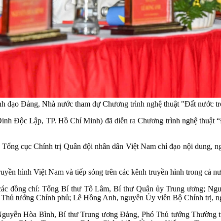
ãnh đạo Đảng, Nhà nước tham dự Chương trình nghệ thuật "Đất nước t
t Dinh Độc Lập, TP. Hồ Chí Minh) đã diễn ra Chương trình nghệ thuậ
ổng cục Chính trị Quân đội nhân dân Việt Nam chỉ đạo nội dung, ngh
uyền hình Việt Nam và tiếp sóng trên các kênh truyền hình trong cả n
các đồng chí: Tổng Bí thư Tô Lâm, Bí thư Quân ủy Trung ương; Ngu
Thủ tướng Chính phủ; Lê Hồng Anh, nguyên Ủy viên Bộ Chính trị, n
 Nguyễn Hòa Bình, Bí thư Trung ương Đảng, Phó Thủ tướng Thường 