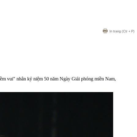
In trang
(Ctr + P)
 niềm vui" nhân kỷ niệm 50 năm Ngày Giải phóng miền Nam,