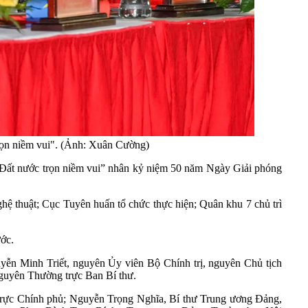
rọn niềm vui". (Ảnh: Xuân Cường)
t “Đất nước trọn niềm vui” nhân kỷ niệm 50 năm Ngày Giải phóng
ệ thuật; Cục Tuyên huấn tổ chức thực hiện; Quân khu 7 chủ trì
ước.
yễn Minh Triết, nguyên Ủy viên Bộ Chính trị, nguyên Chủ tịch
guyên Thường trực Ban Bí thư.
trực Chính phủ; Nguyễn Trọng Nghĩa, Bí thư Trung ương Đảng,