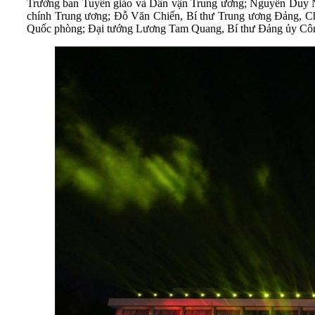
Trưởng ban Tuyên giáo và Dân vận Trung ương; Nguyễn Duy N
chính Trung ương; Đỗ Văn Chiến, Bí thư Trung ương Đảng, C
Quốc phòng; Đại tướng Lương Tam Quang, Bí thư Đảng ủy Côn