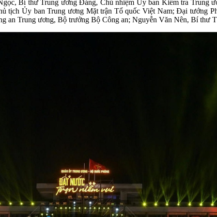
gọc, Bí thư Trung ương Đảng, Chủ nhiệm Ủy ban Kiểm tra Trung ươ
hủ tịch Ủy ban Trung ương Mặt trận Tổ quốc Việt Nam; Đại tướng P
g an Trung ương, Bộ trưởng Bộ Công an; Nguyễn Văn Nên, Bí thư T