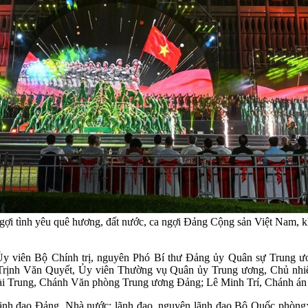
 ngợi tình yêu quê hương, đất nước, ca ngợi Đảng Cộng sản Việt Nam,
y viên Bộ Chính trị, nguyên Phó Bí thư Đảng ủy Quân sự Trung ư
Trịnh Văn Quyết, Ủy viên Thường vụ Quân ủy Trung ương, Chủ nhi
i Trung, Chánh Văn phòng Trung ương Đảng; Lê Minh Trí, Chánh án T
lãnh đạo Đảng, Nhà nước; lãnh đạo, nguyên lãnh đạo Bộ Quốc phòng