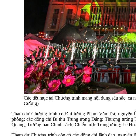
Các tiết mục tại Chương trình mang nội dung sâu sắc, ca
Cường)
Tham dự Chương trình có Đại tướng Phạm Văn Trà, nguyên Ủ
phòng; các đồng chí Bí thư Trung ương Đảng: Thượng tướng 
Quang, Trưởng ban Chính sách, Chiến lược Trung ương; Lê Hoà
Tham dự Chương trình còn có các đồng chí lãnh đạo, nguyên 