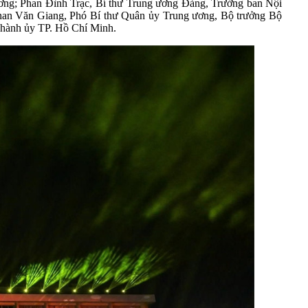
ng; Phan Đình Trạc, Bí thư Trung ương Đảng, Trưởng ban Nội
han Văn Giang, Phó Bí thư Quân ủy Trung ương, Bộ trưởng Bộ
hành ủy TP. Hồ Chí Minh.