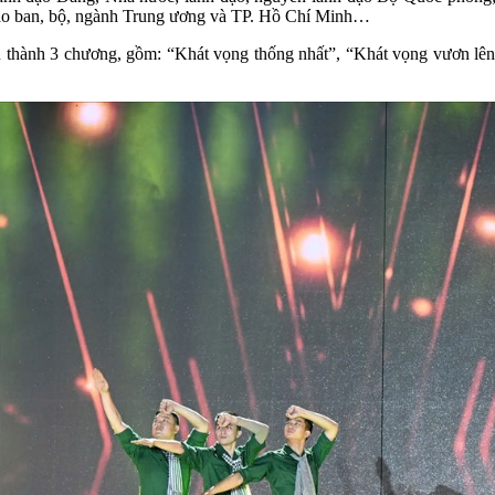
đạo ban, bộ, ngành Trung ương và TP. Hồ Chí Minh…
ấu thành 3 chương, gồm: “Khát vọng thống nhất”, “Khát vọng vươn lê