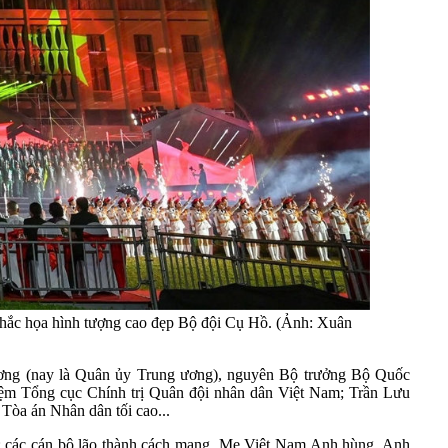
 khắc họa hình tượng cao đẹp Bộ đội Cụ Hồ. (Ảnh: Xuân
ơng (nay là Quân ủy Trung ương), nguyên Bộ trưởng Bộ Quốc
ệm Tổng cục Chính trị Quân đội nhân dân Việt Nam; Trần Lưu
òa án Nhân dân tối cao...
; các cán bộ lão thành cách mạng, Mẹ Việt Nam Anh hùng, Anh