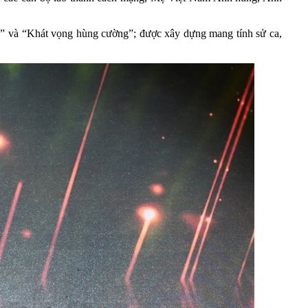
n” và “Khát vọng hùng cường”; được xây dựng mang tính sử ca,