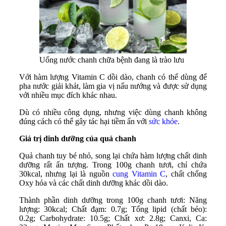
Uống nước chanh chữa bệnh đang là trào lưu
Với hàm lượng Vitamin C dồi dào, chanh có thể dùng để
pha nước giải khát, làm gia vị nấu nướng và được sử dụng
với nhiều mục đích khác nhau.
Dù có nhiều công dụng, nhưng việc dùng chanh không
đúng cách có thể gây tác hại tiềm ẩn với
sức khỏe
.
Giá trị dinh dưỡng của quả chanh
Quả chanh tuy bé nhỏ, song lại chứa hàm lượng chất dinh
dưỡng rất ấn tượng. Trong 100g chanh tươi, chỉ chứa
30kcal, nhưng lại là nguồn
cung Vitamin C
, chất chống
Oxy hóa và các chất dinh dưỡng khác dồi dào.
Thành phần dinh dưỡng trong 100g chanh tươi: Năng
lượng: 30kcal; Chất đạm: 0.7g; Tổng lipid (chất béo):
0.2g; Carbohydrate: 10.5g; Chất xơ: 2.8g; Canxi, Ca: