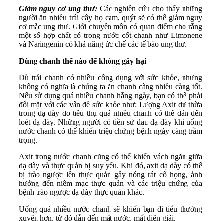
Giảm nguy cơ ung thư:
Các nghiên cứu cho thấy những
người ăn nhiều trái cây họ cam, quýt sẽ có thể giảm nguy
cơ mắc ung thư. Giới chuyên môn có quan điểm cho rằng
một số hợp chất có trong nước cốt chanh như Limonene
và Naringenin có khả năng ức chế các tế bào ung thư.
Dùng chanh thế nào để không gây hại
Dù trái chanh có nhiều công dụng với sức khỏe, nhưng
không có nghĩa là chúng ta ăn chanh càng nhiều càng tốt.
Nếu sử dụng quá nhiều chanh hằng ngày, bạn có thể phải
đối mặt với các vấn đề sức khỏe như: Lượng Axit dư thừa
trong dạ dày do tiêu thụ quá nhiều chanh có thể dẫn đến
loét dạ dày. Những người có tiền sử đau dạ dày khi uống
nước chanh có thể khiến triệu chứng bệnh ngày càng trầm
trọng.
Axit trong nước chanh cũng có thể khiến vách ngăn giữa
dạ dày và thực quản bị suy yếu. Khi đó, axit dạ dày có thể
bị trào ngược lên thực quản gây nóng rát cổ họng, ảnh
hưởng đến niêm mạc thực quản và các triệu chứng của
bệnh trào ngược dạ dày thực quản khác.
Uống quá nhiều nước chanh sẽ khiến bạn đi tiểu thường
xuyên hơn, từ đó dẫn đến mất nước, mất điện giải.