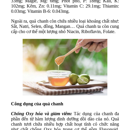
33mg; Magie, Mg: 6mg; Phốt pho, P: 18mg; Kali, K:
102mg; Kẽm, Zn: 0.11mg; Vitamin C: 29.1mg; Thiamin:
0.03mg; Vitamin B-6: 0.043mg.
Ngoài ra, quả chanh còn chứa nhiều loại khoáng chất như:
Sắt, Natri, Selen, đồng, Mangan… Quả chanh ta còn cung
cấp cho cơ thể một lượng nhỏ Niacin, Riboflavin, Folate.
Công dụng của quả chanh
Chống Oxy hóa và giảm viêm:
Tác dụng của chanh đa
phần đến từ hàm lượng dinh dưỡng dồi dào của nó. Quả
chanh tươi chứa nhiều hợp chất hoạt tính có chức năng
như chất chống Oxy hóa trong cơ thể gồm Flavonoid,