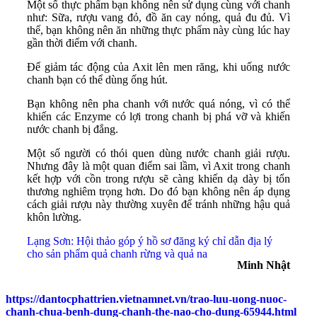
Một số thực phẩm bạn không nên sử dụng cùng với chanh
như: Sữa, rượu vang đỏ, đồ ăn cay nóng, quả đu đủ. Vì
thế, bạn không nên ăn những thực phẩm này cùng lúc hay
gần thời điểm với chanh.
Để giảm tác động của Axit lên men răng, khi uống nước
chanh bạn có thể dùng ống hút.
Bạn không nên pha chanh với nước quá nóng, vì có thể
khiến các Enzyme có lợi trong chanh bị phá vỡ và khiến
nước chanh bị đắng.
Một số người có thói quen dùng nước chanh giải rượu.
Nhưng đây là một quan điểm sai lầm, vì Axit trong chanh
kết hợp với cồn trong rượu sẽ càng khiến dạ dày bị tổn
thương nghiêm trọng hơn. Do đó bạn không nên áp dụng
cách giải rượu này thường xuyên để tránh những hậu quả
khôn lường.
Lạng Sơn: Hội thảo góp ý hồ sơ đăng ký chỉ dẫn địa lý
cho sản phẩm quả chanh rừng và quả na
Minh Nhật
https://dantocphattrien.vietnamnet.vn/trao-luu-uong-nuoc-
chanh-chua-benh-dung-chanh-the-nao-cho-dung-65944.html