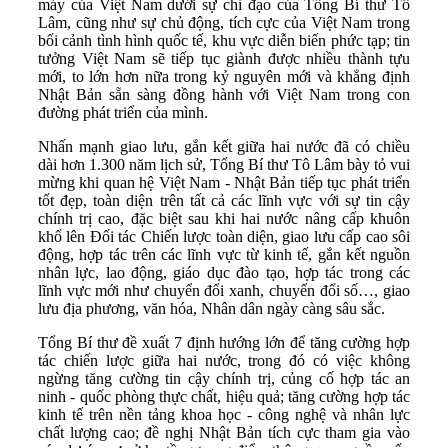
máy của Việt Nam dưới sự chỉ đạo của Tổng Bí thư Tô
Lâm, cũng như sự chủ động, tích cực của Việt Nam trong
bối cảnh tình hình quốc tế, khu vực diễn biến phức tạp; tin
tưởng Việt Nam sẽ tiếp tục giành được nhiều thành tựu
mới, to lớn hơn nữa trong kỷ nguyên mới và khẳng định
Nhật Bản sẵn sàng đồng hành với Việt Nam trong con
đường phát triển của mình.
Nhấn mạnh giao lưu, gắn kết giữa hai nước đã có chiều
dài hơn 1.300 năm lịch sử, Tổng Bí thư Tô Lâm bày tỏ vui
mừng khi quan hệ Việt Nam - Nhật Bản tiếp tục phát triển
tốt đẹp, toàn diện trên tất cả các lĩnh vực với sự tin cậy
chính trị cao, đặc biệt sau khi hai nước nâng cấp khuôn
khổ lên Đối tác Chiến lược toàn diện, giao lưu cấp cao sôi
động, hợp tác trên các lĩnh vực từ kinh tế, gắn kết nguồn
nhân lực, lao động, giáo dục đào tạo, hợp tác trong các
lĩnh vực mới như chuyển đổi xanh, chuyển đổi số…, giao
lưu địa phương, văn hóa, Nhân dân ngày càng sâu sắc.
Tổng Bí thư đề xuất 7 định hướng lớn để tăng cường hợp
tác chiến lược giữa hai nước, trong đó có việc không
ngừng tăng cường tin cậy chính trị, củng cố hợp tác an
ninh - quốc phòng thực chất, hiệu quả; tăng cường hợp tác
kinh tế trên nền tảng khoa học - công nghệ và nhân lực
chất lượng cao; đề nghị Nhật Bản tích cực tham gia vào