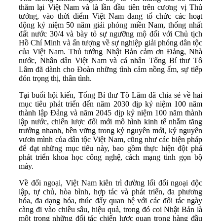
thăm lại Việt Nam và là lần đầu tiên trên cương vị Thủ
tướng, vào thời điểm Việt Nam đang tổ chức các hoạt
động kỷ niệm 50 năm giải phóng miền Nam, thống nhất
đất nước 30/4 và bày tỏ sự ngưỡng mộ đối với Chủ tịch
Hồ Chí Minh và ấn tượng về sự nghiệp giải phóng dân tộc
của Việt Nam. Thủ tướng Nhật Bản cảm ơn Đảng, Nhà
nước, Nhân dân Việt Nam và cá nhân Tổng Bí thư Tô
Lâm đã dành cho Đoàn những tình cảm nồng ấm, sự tiếp
đón trọng thị, thân tình.
Tại buổi hội kiến, Tổng Bí thư Tô Lâm đã chia sẻ về hai
mục tiêu phát triển đến năm 2030 dịp kỷ niệm 100 năm
thành lập Đảng và năm 2045 dịp kỷ niệm 100 năm thành
lập nước, chiến lược đổi mới mô hình kinh tế nhằm tăng
trưởng nhanh, bền vững trong kỷ nguyên mới, kỷ nguyên
vươn mình của dân tộc Việt Nam, cũng như các biện pháp
để đạt những mục tiêu này, bao gồm thực hiện đột phá
phát triển khoa học công nghệ, cách mạng tinh gọn bộ
máy.
Về đối ngoại, Việt Nam kiên trì đường lối đối ngoại độc
lập, tự chủ, hòa bình, hợp tác và phát triển, đa phương
hóa, đa dạng hóa, thúc đẩy quan hệ với các đối tác ngày
càng đi vào chiều sâu, hiệu quả, trong đó coi Nhật Bản là
một trong những đối tác chiến lược quan trọng hàng đầu