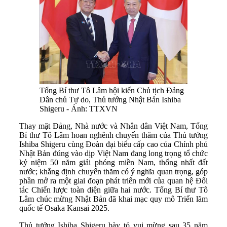
Tổng Bí thư Tô Lâm hội kiến Chủ tịch Đảng
Dân chủ Tự do, Thủ tướng Nhật Bản Ishiba
Shigeru - Ảnh: TTXVN
Thay mặt Đảng, Nhà nước và Nhân dân Việt Nam, Tổng
Bí thư Tô Lâm hoan nghênh chuyến thăm của Thủ tướng
Ishiba Shigeru cùng Đoàn đại biểu cấp cao của Chính phủ
Nhật Bản đúng vào dịp Việt Nam đang long trọng tổ chức
kỷ niệm 50 năm giải phóng miền Nam, thống nhất đất
nước; khẳng định chuyến thăm có ý nghĩa quan trọng, góp
phần mở ra một giai đoạn phát triển mới của quan hệ Đối
tác Chiến lược toàn diện giữa hai nước. Tổng Bí thư Tô
Lâm chúc mừng Nhật Bản đã khai mạc quy mô Triển lãm
quốc tế Osaka Kansai 2025.
Thủ tướng Ishiba Shigeru bày tỏ vui mừng sau 35 năm