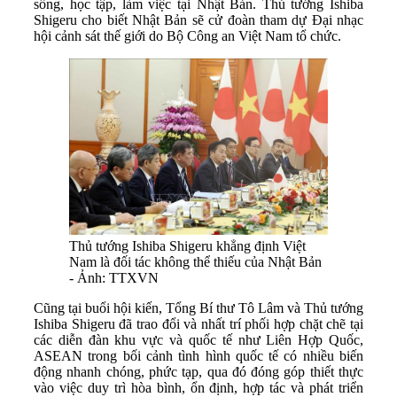
sống, học tập, làm việc tại Nhật Bản. Thủ tướng Ishiba
Shigeru cho biết Nhật Bản sẽ cử đoàn tham dự Đại nhạc
hội cảnh sát thế giới do Bộ Công an Việt Nam tổ chức.
Thủ tướng Ishiba Shigeru khẳng định Việt
Nam là đối tác không thể thiếu của Nhật Bản
- Ảnh: TTXVN
Cũng tại buổi hội kiến, Tổng Bí thư Tô Lâm và Thủ tướng
Ishiba Shigeru đã trao đổi và nhất trí phối hợp chặt chẽ tại
các diễn đàn khu vực và quốc tế như Liên Hợp Quốc,
ASEAN trong bối cảnh tình hình quốc tế có nhiều biến
động nhanh chóng, phức tạp, qua đó đóng góp thiết thực
vào việc duy trì hòa bình, ổn định, hợp tác và phát triển