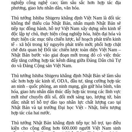
nghiệp công nghệ cao; làm sâu sắc hơn hợp tác địa
phương, giao lưu nhân dân, văn hóa.
Thủ tướng Ishiba Shigeru khẳng định Việt Nam là đối tác
không thể thiếu của Nhật Bản, nhấn mạnh Nhật Bản sẽ
tiếp tục đồng hành, hỗ trợ Việt Nam xây dựng nền kinh tế
độc lập tự chủ, thực hiện công nghiệp hóa, hiện đại hóa và
thực hiện các mục tiêu chiến lược, kế hoạch phát triển kinh
tế - xã hội trong kỷ nguyên phát triển mới; phối hợp chặt
chẽ đưa quan hệ Đối tác chiến lược toàn diện Việt Nam –
Nhật Bản bước vào giai đoạn mới trong đó có việc thúc
đẩy tăng cường hợp tác kênh đảng giữa Đảng Dân chủ Tự
do và Đảng Cộng sản Việt Nam.
Thủ tướng Ishiba Shigeru khẳng định Nhật Bản sẽ làm sâu
sắc hơn hợp tác kinh tế, ODA, đầu tư, tăng cường hợp tác
an ninh - quốc phòng, an ninh mạng, gìn giữ hòa bình, văn
hóa, giao lưu nhân dân thúc đẩy hợp tác trong các lĩnh vực
mới như chuyển đổi số, đổi mới sáng tạo, lượng tử, bán
dẫn; nhất trí hỗ trợ đào tạo nhân lực chất lượng cao tại
Nhật Bản và tại trường Đại học Việt - Nhật, biểu tượng
hợp tác của hai nước.
Thủ tướng Nhật Bản khẳng định tiếp tục hỗ trợ, tạo điều
kiện cho cộng đồng hơn 600.000 người Việt Nam sinh