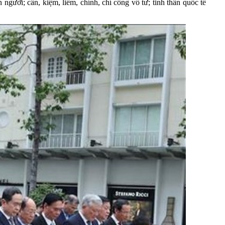
gười; cần, kiệm, liêm, chính, chí công vô tư; tinh thần quốc tế