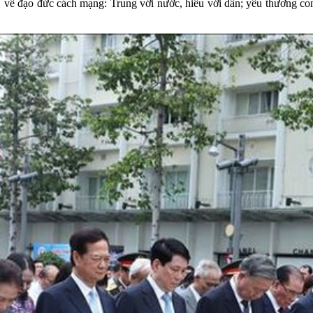
 về đạo đức cách mạng: Trung với nước, hiếu với dân; yêu thương con n