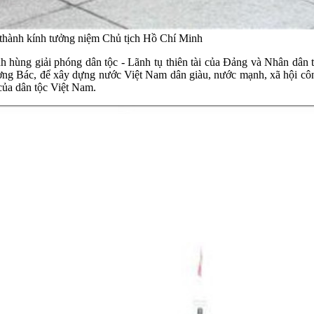
 thành kính tưởng niệm Chủ tịch Hồ Chí Minh
hùng giải phóng dân tộc - Lãnh tụ thiên tài của Đảng và Nhân dân t
ơng Bác, để xây dựng nước Việt Nam dân giàu, nước mạnh, xã hội công
của dân tộc Việt Nam.