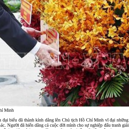
hí Minh
đại biểu đã thành kính dâng lên Chủ tịch Hồ Chí Minh vĩ đại những 
Bác. Người đã hiến dâng cả cuộc đời mình cho sự nghiệp đấu tranh giải