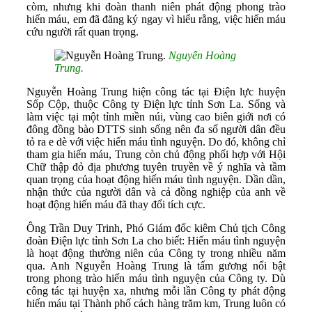
còm, nhưng khi đoàn thanh niên phát động phong trào
hiến máu, em đã đăng ký ngay vì hiểu rằng, việc hiến máu
cứu người rất quan trọng.
Nguyễn Hoàng
Trung.
Nguyễn Hoàng Trung hiện công tác tại Điện lực huyện
Sốp Cộp, thuộc Công ty Điện lực tỉnh Sơn La. Sống và
làm việc tại một tỉnh miền núi, vùng cao biên giới nơi có
đông đồng bào DTTS sinh sống nên đa số người dân đều
tỏ ra e dè với việc hiến máu tình nguyện. Do đó, không chỉ
tham gia hiến máu, Trung còn chủ động phối hợp với Hội
Chữ thập đỏ địa phương tuyên truyền về ý nghĩa và tầm
quan trọng của hoạt động hiến máu tình nguyện. Dần dần,
nhận thức của người dân và cả đồng nghiệp của anh về
hoạt động hiến máu đã thay đổi tích cực.
Ông Trần Duy Trinh, Phó Giám đốc kiêm Chủ tịch Công
đoàn Điện lực tỉnh Sơn La cho biết: Hiến máu tình nguyện
là hoạt động thường niên của Công ty trong nhiều năm
qua. Anh Nguyễn Hoàng Trung là tấm gương nổi bật
trong phong trào hiến máu tình nguyện của Công ty. Dù
công tác tại huyện xa, nhưng mỗi lần Công ty phát động
hiến máu tại Thành phố cách hàng trăm km, Trung luôn có