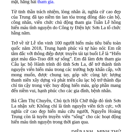
mặt, hăng hái
tham gia.
Từ tinh thần trách nhiệm, lòng nhân ái, nghĩa cử cao đẹp
của Trung đã tạo niềm tin lan tỏa trong đông đảo cán bộ,
công nhân, viên chức chủ động tham gia Tuần Lễ hồng
hiến máu tình nguyện do Công ty Điện lực Sơn La tổ chức
hằng năm.
Trở về từ Lễ tôn vinh 100 người hiến máu tiêu biểu toàn
quốc năm 2018, Trung hạnh phúc và tự hào nói: Em rất
tâm đắc với thông điệp được truyền tải tại buổi Lễ là “Hiến
giọt máu đào-Trao đời sự sống”. Em đã làm đơn tham gia
Câu lạc bộ Hành trình đỏ tỉnh Sơn La, để trở thành tình
nguyện viên hiến máu trong các trường hợp khẩn cấp, với
mong muốn, được chung tay, góp sức cùng lực lượng
thanh niên xây dựng và phát triển câu lạc bộ trở thành địa
chỉ tin cậy trong việc huy động hiến máu, góp phần mang
đến niềm vui, hạnh phúc cho các gia đình, bệnh nhân.
Bà Cầm Thị Chuyên, Chủ tịch Hội Chữ thập đỏ tỉnh Sơn
La nhận xét: Không chỉ là tình nguyện viên tích cực, với
nghĩa cử cao đẹp hiến máu cứu người, Nguyễn Hoàng
Trung còn là tuyên truyền viên “sống” cho các hoạt động
hiến máu tình nguyện trong thời gian qua.
DIỆP ANH - MINH THỨ