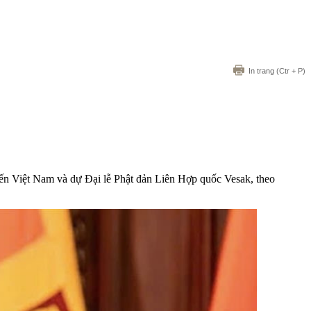
In trang
(Ctr + P)
n Việt Nam và dự Đại lễ Phật đản Liên Hợp quốc Vesak, theo