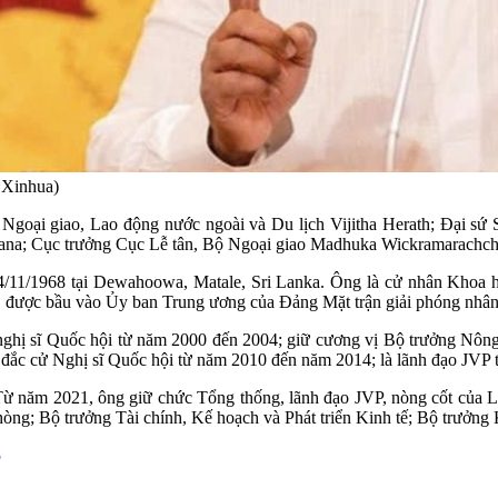
 Xinhua)
goại giao, Lao động nước ngoài và Du lịch Vijitha Herath; Đại sứ S
hana; Cục trưởng Cục Lễ tân, Bộ Ngoại giao Madhuka Wickramarachch
/11/1968 tại Dewahoowa, Matale, Sri Lanka. Ông là cử nhân Khoa h
, được bầu vào Ủy ban Trung ương của Đảng Mặt trận giải phóng nhân
ghị sĩ Quốc hội từ năm 2000 đến 2004; giữ cương vị Bộ trưởng Nông
i đắc cử Nghị sĩ Quốc hội từ năm 2010 đến năm 2014; là lãnh đạo JV
Từ năm 2021, ông giữ chức Tổng thống, lãnh đạo JVP, nòng cốt của
ng; Bộ trưởng Tài chính, Kế hoạch và Phát triển Kinh tế; Bộ trưởng K
5