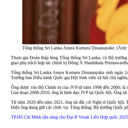
Tổng thống Sri Lanka Anura Kumara Dissanayake. (Ảnh:
Tham gia Đoàn tháp tùng Tổng thống Sri Lanka, có Bộ trưởng N
giao phụ trách hợp tác chính trị Đông Á Shashikala Premaward
Tổng thống Sri Lanka Anura Kumara Dissanayaka sinh ngày 24
Trưởng ban Điều hành Quốc gia Hội Sinh viên xã hội chủ nghĩa
Ông được vào Bộ Chính trị của JVP từ năm 1998 đến 2000; là n
Giai đoạn 2008-2010, ông là lãnh đạo JVP tại Quốc hội. Ông tá
Từ năm 2020 đến năm 2021, ông tái đắc cử Nghị sĩ Quốc hội. 
Hiện ông đang giữ các chức vụ: Tổng thống; Bộ trưởng Quốc phò
TP.Hồ Chí Minh sẵn sàng cho Đại lễ Vesak Liên Hợp quốc 202