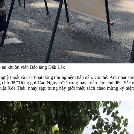
p tại khuôn viên Bảo tàng Đắk Lắk
 nghệ thuật và các hoạt động trải nghiệm hấp dẫn. Cụ thể: Âm nhạc 
, chủ đề "Tiếng gọi Cao Nguyên"; Trưng bày, triễn lãm chủ đề: “Sắc 
huật Xòe Thái, nhảy sạp; trưng bày giới thiệu sách chào mừng kỷ ni