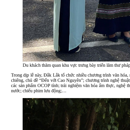
Du khách thăm quan khu vực trưng bày triển lãm thư phá
Trong dịp lễ này, Đắk Lắk tổ chức nhiều chương trình văn hóa,
chiêng, chủ đề “Đến với Cao Nguyên”; chương trình nghệ thuật
các sản phẩm OCOP tỉnh; trải nghiệm văn hóa ẩm thực, nghệ t
nước; chiếu phim lưu động;…