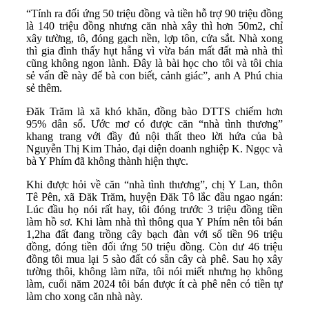
“Tính ra đối ứng 50 triệu đồng và tiền hỗ trợ 90 triệu đồng
là 140 triệu đồng nhưng căn nhà xây thì hơn 50m2, chỉ
xây tường, tô, đóng gạch nền, lợp tôn, cửa sắt. Nhà xong
thì gia đình thấy hụt hẫng vì vừa bán mất đất mà nhà thì
cũng không ngon lành. Đây là bài học cho tôi và tôi chia
sẻ vấn đề này để bà con biết, cảnh giác”, anh A Phú chia
sẻ thêm.
Đăk Trăm là xã khó khăn, đồng bào DTTS chiếm hơn
95% dân số. Ước mơ có được căn “nhà tình thương”
khang trang với đầy đủ nội thất theo lời hứa của bà
Nguyễn Thị Kim Thảo, đại diện doanh nghiệp K. Ngọc và
bà Y Phím đã không thành hiện thực.
Khi được hỏi về căn “nhà tình thương”, chị Y Lan, thôn
Tê Pên, xã Đăk Trăm, huyện Đăk Tô lắc đầu ngao ngán:
Lúc đầu họ nói rất hay, tôi đóng trước 3 triệu đồng tiền
làm hồ sơ. Khi làm nhà thì thông qua Y Phím nên tôi bán
1,2ha đất đang trồng cây bạch đàn với số tiền 96 triệu
đồng, đóng tiền đối ứng 50 triệu đồng. Còn dư 46 triệu
đồng tôi mua lại 5 sào đất có sẵn cây cà phê. Sau họ xây
tường thôi, không làm nữa, tôi nói miết nhưng họ không
làm, cuối năm 2024 tôi bán được ít cà phê nên có tiền tự
làm cho xong căn nhà này.