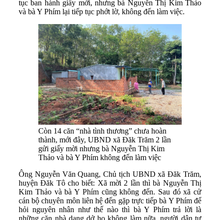
tục ban hành giấy mời, nhưng bà Nguyễn Thị Kim Thảo
và bà Y Phím lại tiếp tục phớt lờ, không đến làm việc.
Còn 14 căn “nhà tình thương” chưa hoàn
thành, mới đây, UBND xã Đăk Trăm 2 lần
gửi giấy mời nhưng bà Nguyễn Thị Kim
Thảo và bà Y Phím không đến làm việc
Ông Nguyễn Văn Quang, Chủ tịch UBND xã Đăk Trăm,
huyện Đăk Tô cho biết: Xã mời 2 lần thì bà Nguyễn Thị
Kim Thảo và bà Y Phím cũng không đến. Sau đó xã cử
cán bộ chuyên môn liên hệ đến gặp trực tiếp bà Y Phím để
hỏi nguyên nhân như thế nào thì bà Y Phím trả lời là
những căn nhà dang dở họ không làm nữa, người dân tự