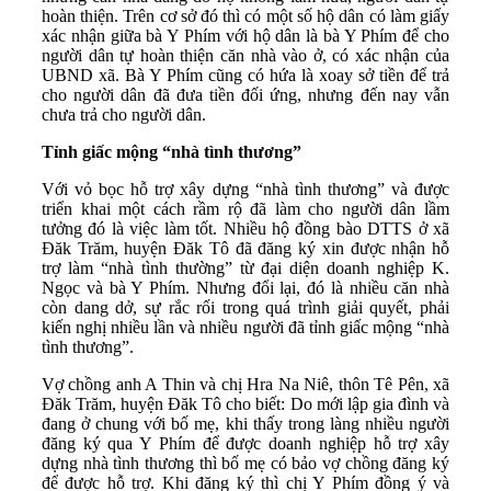
hoàn thiện. Trên cơ sở đó thì có một số hộ dân có làm giấy
xác nhận giữa bà Y Phím với hộ dân là bà Y Phím để cho
người dân tự hoàn thiện căn nhà vào ở, có xác nhận của
UBND xã. Bà Y Phím cũng có hứa là xoay sở tiền để trả
cho người dân đã đưa tiền đối ứng, nhưng đến nay vẫn
chưa trả cho người dân.
Tỉnh giấc mộng “nhà tình thương”
Với vỏ bọc hỗ trợ xây dựng “nhà tình thương” và được
triển khai một cách rầm rộ đã làm cho người dân lầm
tưởng đó là việc làm tốt. Nhiều hộ đồng bào DTTS ở xã
Đăk Trăm, huyện Đăk Tô đã đăng ký xin được nhận hỗ
trợ làm “nhà tình thường” từ đại diện doanh nghiệp K.
Ngọc và bà Y Phím. Nhưng đổi lại, đó là nhiều căn nhà
còn dang dở, sự rắc rối trong quá trình giải quyết, phải
kiến nghị nhiều lần và nhiều người đã tỉnh giấc mộng “nhà
tình thương”.
Vợ chồng anh A Thin và chị Hra Na Niê, thôn Tê Pên, xã
Đăk Trăm, huyện Đăk Tô cho biết: Do mới lập gia đình và
đang ở chung với bố mẹ, khi thấy trong làng nhiều người
đăng ký qua Y Phím để được doanh nghiệp hỗ trợ xây
dựng nhà tình thương thì bố mẹ có bảo vợ chồng đăng ký
để được hỗ trợ. Khi đăng ký thì chị Y Phím đồng ý và