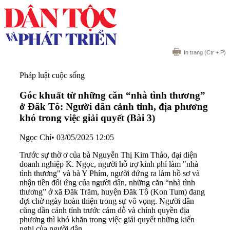
In trang
(Ctr + P)
Pháp luật cuộc sống
Góc khuất từ những căn “nhà tình thương”
ở Đăk Tô: Người dân cảnh tỉnh, địa phương
khó trong việc giải quyết (Bài 3)
Ngọc Chí
•
03/05/2025 12:05
Trước sự thờ ơ của bà Nguyễn Thị Kim Thảo, đại diện
doanh nghiệp K. Ngọc, người hỗ trợ kinh phí làm "nhà
tình thương" và bà Y Phím, người đứng ra làm hồ sơ và
nhận tiền đối ứng của người dân, những căn “nhà tình
thương” ở xã Đăk Trăm, huyện Đăk Tô (Kon Tum) đang
đợi chờ ngày hoàn thiện trong sự vô vọng. Người dân
cũng dần cảnh tỉnh trước cám dỗ và chính quyền địa
phương thì khó khăn trong việc giải quyết những kiến
nghị của người dân.