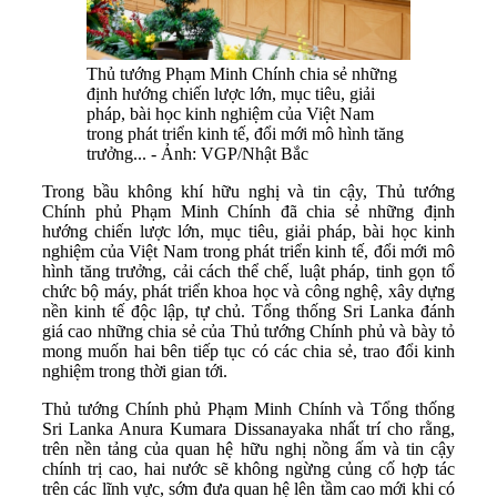
Thủ tướng Phạm Minh Chính chia sẻ những
định hướng chiến lược lớn, mục tiêu, giải
pháp, bài học kinh nghiệm của Việt Nam
trong phát triển kinh tế, đổi mới mô hình tăng
trưởng... - Ảnh: VGP/Nhật Bắc
Trong bầu không khí hữu nghị và tin cậy, Thủ tướng
Chính phủ Phạm Minh Chính đã chia sẻ những định
hướng chiến lược lớn, mục tiêu, giải pháp, bài học kinh
nghiệm của Việt Nam trong phát triển kinh tế, đổi mới mô
hình tăng trưởng, cải cách thể chế, luật pháp, tinh gọn tổ
chức bộ máy, phát triển khoa học và công nghệ, xây dựng
nền kinh tế độc lập, tự chủ. Tổng thống Sri Lanka đánh
giá cao những chia sẻ của Thủ tướng Chính phủ và bày tỏ
mong muốn hai bên tiếp tục có các chia sẻ, trao đổi kinh
nghiệm trong thời gian tới.
Thủ tướng Chính phủ Phạm Minh Chính và Tổng thống
Sri Lanka Anura Kumara Dissanayaka nhất trí cho rằng,
trên nền tảng của quan hệ hữu nghị nồng ấm và tin cậy
chính trị cao, hai nước sẽ không ngừng củng cố hợp tác
trên các lĩnh vực, sớm đưa quan hệ lên tầm cao mới khi có