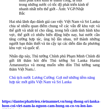
hình phát triển kinh tế thành công, là một
trong những nước có tốc độ phát triển kinh tế
nhanh nhất trên thế giới - Ảnh: VGP/Nhật
Bắc
Hai nhà lãnh đạo đánh giá cao việc Việt Nam và Sri Lanka
chia sẻ nhiều quan điểm chung về các vấn đề khu vực và
thế giới và nhất trí cho rằng, trong bối cảnh tình hình khu
vực, thế giới có nhiều biến động hiện nay, hai nước cần
tăng cường hợp tác, ủng hộ lẫn nhau, trở thành những
người bạn thân thiết và tin cậy tại các diễn đàn đa phương
khu vực và quốc tế.
Nhân dịp này, Thủ tướng Chính phủ Phạm Minh Chính đã
gửi lời thăm hỏi đến Thủ tướng Sri Lanka Harini
Amarasuriya và mong muốn sớm đón Thủ tướng sang
thăm Việt Nam./.
Chủ tịch nước Lương Cường: Gợi mở những tiềm năng
hợp tác mới giữa Việt Nam và Sri Lanka
https://dantocphattrien.vietnamnet.vn/tong-thong-sri-lanka-
luon-coi-viet-nam-la-nguon-cam-hung-su-co-vu-lon-lao-