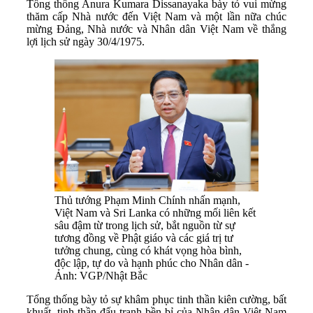
Tổng thống Anura Kumara Dissanayaka bày tỏ vui mừng
thăm cấp Nhà nước đến Việt Nam và một lần nữa chúc
mừng Đảng, Nhà nước và Nhân dân Việt Nam về thắng
lợi lịch sử ngày 30/4/1975.
Thủ tướng Phạm Minh Chính nhấn mạnh,
Việt Nam và Sri Lanka có những mối liên kết
sâu đậm từ trong lịch sử, bắt nguồn từ sự
tương đồng về Phật giáo và các giá trị tư
tưởng chung, cùng có khát vọng hòa bình,
độc lập, tự do và hạnh phúc cho Nhân dân -
Ảnh: VGP/Nhật Bắc
Tổng thống bày tỏ sự khâm phục tinh thần kiên cường, bất
khuất, tinh thần đấu tranh bền bỉ của Nhân dân Việt Nam