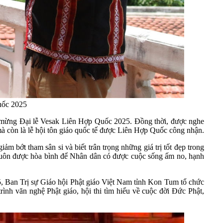
uốc 2025
 mừng Đại lễ Vesak Liên Hợp Quốc 2025. Đồng thời, được nghe
 mà còn là lễ hội tôn giáo quốc tế được Liên Hợp Quốc công nhận.
ảm bớt tham sân si và biết trân trọng những giá trị tốt đẹp trong
i luôn được hòa bình để Nhân dân có được cuộc sống ấm no, hạnh
, Ban Trị sự Giáo hội Phật giáo Việt Nam tỉnh Kon Tum tổ chức
trình văn nghệ Phật giáo, hội thi tìm hiểu về cuộc đời Đức Phật,