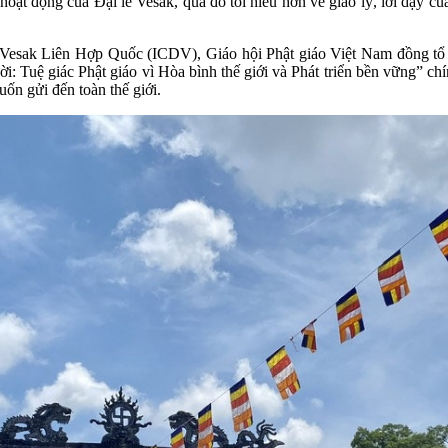
hoạt động của Đại lễ Vesak, qua đó tôi hiểu hơn về giáo lý, lời dạy c
 Vesak Liên Hợp Quốc (ICDV), Giáo hội Phật giáo Việt Nam đồng tổ c
 Tuệ giác Phật giáo vì Hòa bình thế giới và Phát triển bền vững” chín
uốn gửi đến toàn thế giới.