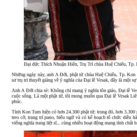
Đại đức Thích Nhuận Hiển, Trụ Trì chùa Huệ Chiếu, Tp. 
Những ngày này, anh A Đới, phật tử chùa Huệ Chiếu, Tp. Kon
sư trụ trì thuyết giảng về ý nghĩa của Đại lễ Vesak, đây là một
Anh A Đới chia sẻ: Không chỉ mang ý nghĩa tôn giáo, Đại lễ Vesak
cuộc sống. Là một phật tử, tôi mong muốn qua Đại lễ Vesak Liê
phúc.
Tỉnh Kon Tum hiện có hơn 24.300 phật tử; trong đó, hơn 3.300
treo cờ, trang trí pano, biểu ngữ và có kế hoạch tổ chức diễu h
viếng nghĩa trang liệt sĩ... cùng nhiều hoạt động mang tính chất