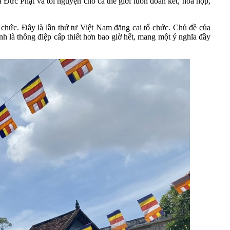
ủa Đức Phật và tôi nguyện cho cả thế giới luôn đoàn kết, hòa hợp,
hức. Đây là lần thứ tư Việt Nam đăng cai tổ chức. Chủ đề của
h là thông điệp cấp thiết hơn bao giờ hết, mang một ý nghĩa đầy