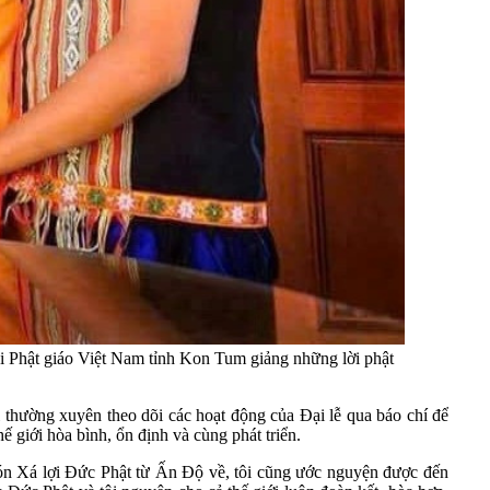
i Phật giáo Việt Nam tỉnh Kon Tum giảng những lời phật
 thường xuyên theo dõi các hoạt động của Đại lễ qua báo chí để
 giới hòa bình, ổn định và cùng phát triển.
n Xá lợi Đức Phật từ Ấn Độ về, tôi cũng ước nguyện được đến