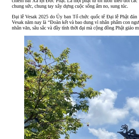
chiêm bái Xá lợi Đức Phật. Là một phật tử tôi luôn theo dõi các 
chung sức, chung tay xây dựng cuộc sống ấm no, sung túc.
Đại lễ Vesak 2025 do Ủy ban Tổ chức quốc tế Đại lễ Phật đản
Vesak năm nay là “Đoàn kết và bao dung vì nhân phẩm con người:
nhân văn, sâu sắc và đầy tính thời đại mà cộng đồng Phật giáo m