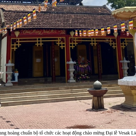
trang hoàng chuẩn bộ tổ chức các hoạt động chào mừng Đại lễ Vesak 