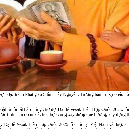
 - đặc trách Phật giáo 5 tỉnh Tây Nguyên, Trưởng ban Trị sự Giáo hộ
ật tử tôi rất hào hứng chờ đợi Đại lễ Vesak Liên Hợp Quốc 2025, tôi
ược tinh thần đoàn kết, hòa hợp cùng xây dựng quê hương, xây dựng thế
y Đại lễ Vesak Liên Hợp Quốc 2025 tổ chức tại Việt Nam và được đó