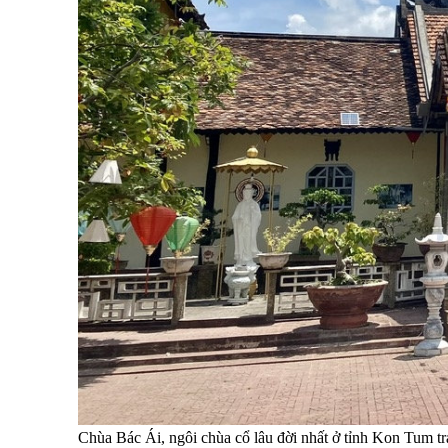
Chùa Bác Ái, ngôi chùa cổ lâu đời nhất ở tỉnh Kon Tum 