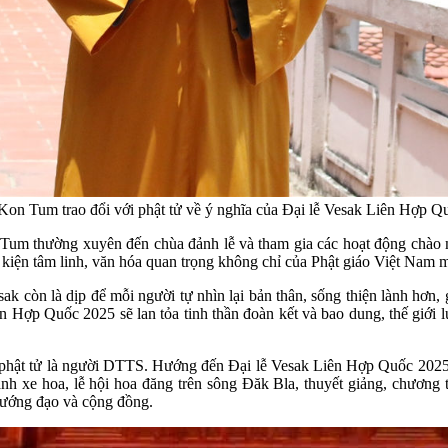
Kon Tum trao đổi với phật tử về ý nghĩa của Đại lễ Vesak Liên Hợp Q
 Tum thường xuyên đến chùa đảnh lễ và tham gia các hoạt động chào
 sự kiện tâm linh, văn hóa quan trọng không chỉ của Phật giáo Việt Nam
 còn là dịp để mỗi người tự nhìn lại bản thân, sống thiện lành hơn, gi
n Hợp Quốc 2025 sẽ lan tỏa tinh thần đoàn kết và bao dung, thế giớ
 phật tử là người DTTS. Hướng đến Đại lễ Vesak Liên Hợp Quốc 2025
ành xe hoa, lễ hội hoa đăng trên sông Đăk Bla, thuyết giảng, chương 
 hướng đạo và cộng đồng.