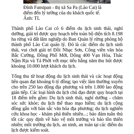
Đỉnh Fansipan - thị xã Sa Pa (Lào Cai) là
điểm đến lý tưởng của du khách quốc tế.
Ảnh: TL
Thành phố Lào Cai có 6 điểm du lịch sinh thái, nghỉ
dưỡng, giải trí được quy hoạch trên toàn bộ diện tích 8.198
ha rừng và đất lâm nghiệp do Ban Quản lý rừng phòng hộ
thành phố Lào Cai quản lý. Đó là các điểm du lịch sinh
thái, vui chơi giải trí Đồi Nhạc Sơn, Công viên văn hóa
Bắc Cường, Đông Phố Mới, Dông 400 Vạn Hòa, Thác
Nậm Rịa và Tả Phời với mục tiêu hằng năm thu hút được
khoảng 10.000 lượt khách du lịch.
Tổng thu từ hoạt động du lịch sinh thái và các hoạt động
liên quan đạt khoảng 6 tỷ đồng; tạo việc làm thường xuyên
cho trên 250 lao động địa phương và trên 1.800 lao động
gián tiếp. Các loại hình du lịch chủ đạo được quy hoạch tại
18 điểm trên gồm: Du lịch sinh thái, nghỉ dưỡng - chăm
sóc sức khỏe; du lịch thể thao mạo hiểm; du lịch cộng
đồng gắn với bản sắc văn hóa địa phương; du lịch nghiên
cứu khoa học - khám phá thiên nhiên...; bảo đảm tuân thủ
tốt các quy định về bảo vệ môi trường và bảo tồn thiên
nhiên; môi trường du lịch, an ninh, an toàn tại các điểm du
lịch được kiểm soát.