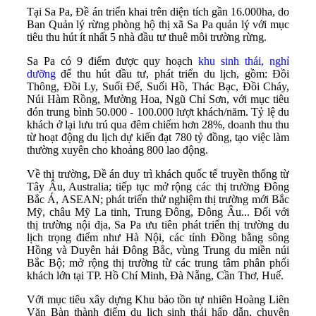
Tại Sa Pa, Đề án triển khai trên diện tích gần 16.000ha, do
Ban Quản lý rừng phòng hộ thị xã Sa Pa quản lý với mục
tiêu thu hút ít nhất 5 nhà đầu tư thuê môi trường rừng.
Sa Pa có 9 điểm được quy hoạch
khu sinh thái, nghỉ
dưỡng
để thu hút đầu tư, phát triển du lịch, gồm: Đồi
Thông, Đồi Ly, Suối Để, Suối Hồ, Thác Bạc, Đồi Cháy,
Núi Hàm Rồng, Mường Hoa, Ngũ Chỉ Sơn, với mục tiêu
đón trung bình 50.000 - 100.000 lượt khách/năm. Tỷ lệ du
khách ở lại lưu trú qua đêm chiếm hơn 28%, doanh thu thu
từ hoạt động du lịch dự kiến đạt 780 tỷ đồng, tạo việc làm
thường xuyên cho khoảng 800 lao động.
Về thị trường, Đề án duy trì khách quốc tế truyền thống từ
Tây Âu, Australia; tiếp tục mở rộng các thị trường Đông
Bắc Á, ASEAN; phát triển thử nghiệm thị trường mới Bắc
Mỹ, châu Mỹ La tinh, Trung Đông, Đông Âu... Đối với
thị trường nội địa, Sa Pa ưu tiên phát triển thị trường du
lịch trọng điểm như Hà Nội, các tỉnh Đồng bằng sông
Hồng và Duyên hải Đông Bắc, vùng Trung du miền núi
Bắc Bộ; mở rộng thị trường từ các trung tâm phân phối
khách lớn tại TP. Hồ Chí Minh, Đà Nẵng, Cần Thơ, Huế.
Với mục tiêu xây dựng Khu bảo tồn tự nhiên Hoàng Liên
Văn Bàn thành điểm du lịch sinh thái hấp dẫn, chuyên