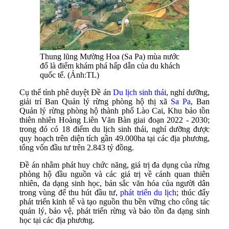
Thung lũng Mường Hoa (Sa Pa) mùa nước
đổ là điểm khám phá hấp dẫn của du khách
quốc tế. (Ảnh:TL)
Cụ thể tỉnh phê duyệt Đề án
Du lịch sinh thá
i, nghỉ dưỡng,
giải trí Ban Quản lý rừng phòng hộ thị xã
Sa Pa
, Ban
Quản lý rừng phòng hộ thành phố Lào Cai, Khu bảo tồn
thiên nhiên Hoàng Liên Văn Bàn giai đoạn 2022 - 2030;
trong đó có 18 điểm du lịch sinh thái, nghỉ dưỡng được
quy hoạch trên diện tích gần 49.000ha tại các địa phương,
tổng vốn đầu tư trên 2.843 tỷ đồng.
Đề án nhằm phát huy chức năng, giá trị đa dụng của rừng
phòng hộ đầu nguồn và các giá trị về cảnh quan thiên
nhiên, đa dạng sinh học, bản sắc văn hóa của người dân
trong vùng để thu hút đầu tư,
phát triển du lịch
; thúc đẩy
phát triển kinh tế và tạo nguồn thu bền vững cho công tác
quản lý, bảo vệ, phát triển rừng và bảo tồn đa dạng sinh
học tại các địa phương.