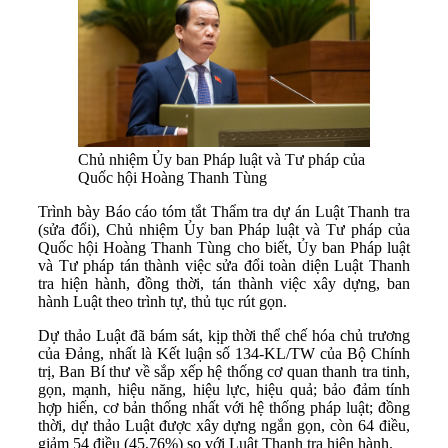
Chủ nhiệm Ủy ban Pháp luật và Tư pháp của
Quốc hội Hoàng Thanh Tùng
Trình bày Báo cáo tóm tắt Thẩm tra dự án Luật Thanh tra
(sửa đổi), Chủ nhiệm Ủy ban Pháp luật và Tư pháp của
Quốc hội Hoàng Thanh Tùng cho biết, Ủy ban Pháp luật
và Tư pháp tán thành việc sửa đổi toàn diện Luật Thanh
tra hiện hành, đồng thời, tán thành việc xây dựng, ban
hành Luật theo trình tự, thủ tục rút gọn.
Dự thảo Luật đã bám sát, kịp thời thể chế hóa chủ trương
của Đảng, nhất là Kết luận số 134-KL/TW của Bộ Chính
trị, Ban Bí thư về sắp xếp hệ thống cơ quan thanh tra tinh,
gọn, mạnh, hiệu năng, hiệu lực, hiệu quả; bảo đảm tính
hợp hiến, cơ bản thống nhất với hệ thống pháp luật; đồng
thời, dự thảo Luật được xây dựng ngắn gọn, còn 64 điều,
giảm 54 điều (45,76%) so với Luật Thanh tra hiện hành.