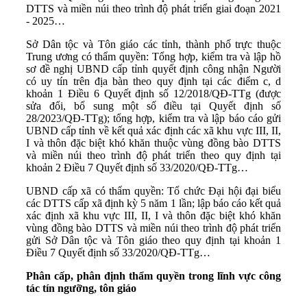
DTTS và miền núi theo trình độ phát triển giai đoạn 2021
- 2025…
Sở Dân tộc và Tôn giáo các tỉnh, thành phố trực thuộc
Trung ương có thẩm quyền: Tổng hợp, kiểm tra và lập hồ
sơ đề nghị UBND cấp tỉnh quyết định công nhận Người
có uy tín trên địa bàn theo quy định tại các điểm c, d
khoản 1 Điều 6 Quyết định số 12/2018/QĐ-TTg (được
sửa đổi, bổ sung một số điều tại Quyết định số
28/2023/QĐ-TTg); tổng hợp, kiểm tra và lập báo cáo gửi
UBND cấp tỉnh về kết quả xác định các xã khu vực III, II,
I và thôn đặc biệt khó khăn thuộc vùng đồng bào DTTS
và miền núi theo trình độ phát triển theo quy định tại
khoản 2 Điều 7 Quyết định số 33/2020/QĐ-TTg…
UBND cấp xã có thẩm quyền: Tổ chức Đại hội đại biểu
các DTTS cấp xã định kỳ 5 năm 1 lần; lập báo cáo kết quả
xác định xã khu vực III, II, I và thôn đặc biệt khó khăn
vùng đồng bào DTTS và miền núi theo trình độ phát triển
gửi Sở Dân tộc và Tôn giáo theo quy định tại khoản 1
Điều 7 Quyết định số 33/2020/QĐ-TTg…
Phân cấp, phân định thẩm quyền trong lĩnh vực công
tác tín ngưỡng, tôn giáo