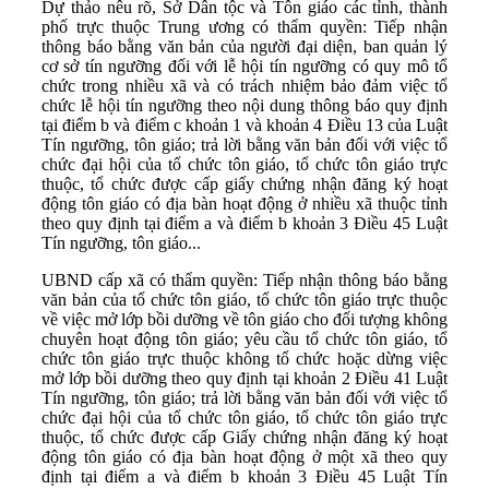
Dự thảo nêu rõ, Sở Dân tộc và Tôn giáo các tỉnh, thành
phố trực thuộc Trung ương có thẩm quyền: Tiếp nhận
thông báo bằng văn bản của người đại diện, ban quản lý
cơ sở tín ngưỡng đối với lễ hội tín ngưỡng có quy mô tổ
chức trong nhiều xã và có trách nhiệm bảo đảm việc tổ
chức lễ hội tín ngưỡng theo nội dung thông báo quy định
tại điểm b và điểm c khoản 1 và khoản 4 Điều 13 của Luật
Tín ngưỡng, tôn giáo; trả lời bằng văn bản đối với việc tổ
chức đại hội của tổ chức tôn giáo, tổ chức tôn giáo trực
thuộc, tổ chức được cấp giấy chứng nhận đăng ký hoạt
động tôn giáo có địa bàn hoạt động ở nhiều xã thuộc tỉnh
theo quy định tại điểm a và điểm b khoản 3 Điều 45 Luật
Tín ngưỡng, tôn giáo...
UBND cấp xã có thẩm quyền: Tiếp nhận thông báo bằng
văn bản của tổ chức tôn giáo, tổ chức tôn giáo trực thuộc
về việc mở lớp bồi dưỡng về tôn giáo cho đối tượng không
chuyên hoạt động tôn giáo; yêu cầu tổ chức tôn giáo, tổ
chức tôn giáo trực thuộc không tổ chức hoặc dừng việc
mở lớp bồi dưỡng theo quy định tại khoản 2 Điều 41 Luật
Tín ngưỡng, tôn giáo; trả lời bằng văn bản đối với việc tổ
chức đại hội của tổ chức tôn giáo, tổ chức tôn giáo trực
thuộc, tổ chức được cấp Giấy chứng nhận đăng ký hoạt
động tôn giáo có địa bàn hoạt động ở một xã theo quy
định tại điểm a và điểm b khoản 3 Điều 45 Luật Tín