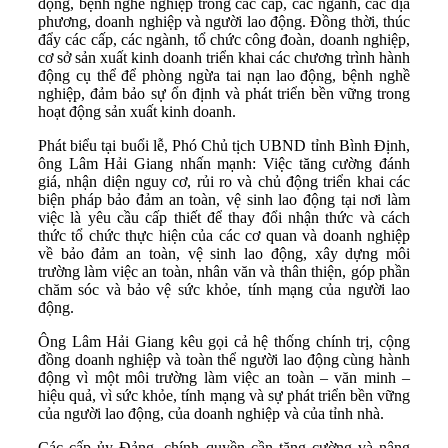
động, bệnh nghề nghiệp trong các cấp, các ngành, các địa
phương, doanh nghiệp và người lao động. Đồng thời, thúc
đẩy các cấp, các ngành, tổ chức công đoàn, doanh nghiệp,
cơ sở sản xuất kinh doanh triển khai các chương trình hành
động cụ thể để phòng ngừa tai nạn lao động, bệnh nghề
nghiệp, đảm bảo sự ổn định và phát triển bền vững trong
hoạt động sản xuất kinh doanh.
Phát biểu tại buổi lễ, Phó Chủ tịch UBND tỉnh Bình Định,
ông Lâm Hải Giang nhấn mạnh: Việc tăng cường đánh
giá, nhận diện nguy cơ, rủi ro và chủ động triển khai các
biện pháp bảo đảm an toàn, vệ sinh lao động tại nơi làm
việc là yêu cầu cấp thiết để thay đổi nhận thức và cách
thức tổ chức thực hiện của các cơ quan và doanh nghiệp
về bảo đảm an toàn, vệ sinh lao động, xây dựng môi
trường làm việc an toàn, nhân văn và thân thiện, góp phần
chăm sóc và bảo vệ sức khỏe, tính mạng của người lao
động.
Ông Lâm Hải Giang kêu gọi cả hệ thống chính trị, cộng
đồng doanh nghiệp và toàn thể người lao động cùng hành
động vì một môi trường làm việc an toàn – văn minh –
hiệu quả, vì sức khỏe, tính mạng và sự phát triển bền vững
của người lao động, của doanh nghiệp và của tỉnh nhà.
Các cấp ủy Đảng, chính quyền cần tăng cường và nâng