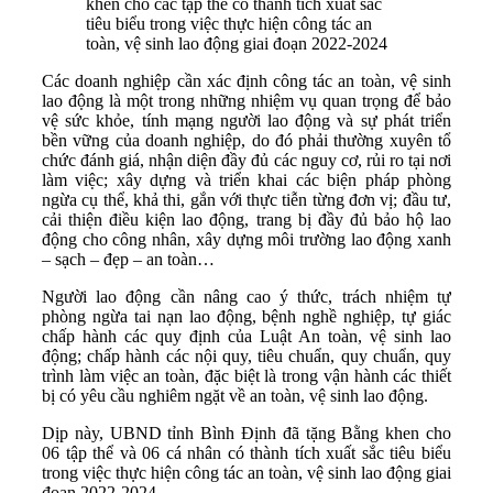
khen cho các tập thể có thành tích xuất sắc
tiêu biểu trong việc thực hiện công tác an
toàn, vệ sinh lao động giai đoạn 2022-2024
Các doanh nghiệp cần xác định công tác an toàn, vệ sinh
lao động là một trong những nhiệm vụ quan trọng để bảo
vệ sức khỏe, tính mạng người lao động và sự phát triển
bền vững của doanh nghiệp, do đó phải thường xuyên tổ
chức đánh giá, nhận diện đầy đủ các nguy cơ, rủi ro tại nơi
làm việc; xây dựng và triển khai các biện pháp phòng
ngừa cụ thể, khả thi, gắn với thực tiễn từng đơn vị; đầu tư,
cải thiện điều kiện lao động, trang bị đầy đủ bảo hộ lao
động cho công nhân, xây dựng môi trường lao động xanh
– sạch – đẹp – an toàn…
Người lao động cần nâng cao ý thức, trách nhiệm tự
phòng ngừa tai nạn lao động, bệnh nghề nghiệp, tự giác
chấp hành các quy định của Luật An toàn, vệ sinh lao
động; chấp hành các nội quy, tiêu chuẩn, quy chuẩn, quy
trình làm việc an toàn, đặc biệt là trong vận hành các thiết
bị có yêu cầu nghiêm ngặt về an toàn, vệ sinh lao động.
Dịp này, UBND tỉnh Bình Định đã tặng Bằng khen cho
06 tập thể và 06 cá nhân có thành tích xuất sắc tiêu biểu
trong việc thực hiện công tác an toàn, vệ sinh lao động giai
đoạn 2022-2024.