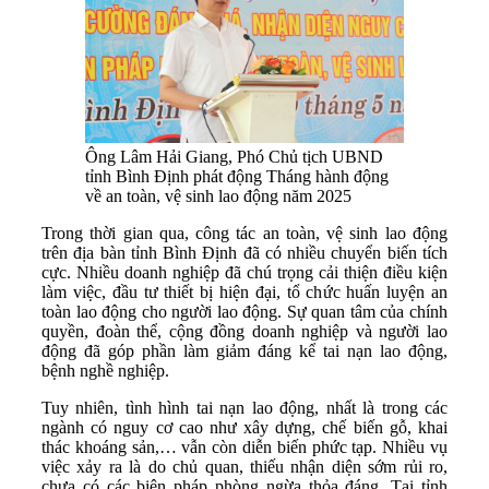
Ông Lâm Hải Giang, Phó Chủ tịch UBND
tỉnh Bình Định phát động Tháng hành động
về an toàn, vệ sinh lao động năm 2025
Trong thời gian qua, công tác an toàn, vệ sinh lao động
trên địa bàn tỉnh Bình Định đã có nhiều chuyển biến tích
cực. Nhiều doanh nghiệp đã chú trọng cải thiện điều kiện
làm việc, đầu tư thiết bị hiện đại, tổ chức huấn luyện an
toàn lao động cho người lao động. Sự quan tâm của chính
quyền, đoàn thể, cộng đồng doanh nghiệp và người lao
động đã góp phần làm giảm đáng kể tai nạn lao động,
bệnh nghề nghiệp.
Tuy nhiên, tình hình tai nạn lao động, nhất là trong các
ngành có nguy cơ cao như xây dựng, chế biến gỗ, khai
thác khoáng sản,… vẫn còn diễn biến phức tạp. Nhiều vụ
việc xảy ra là do chủ quan, thiếu nhận diện sớm rủi ro,
chưa có các biện pháp phòng ngừa thỏa đáng. Tại tỉnh