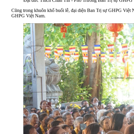
Đại đức Thích Chân Tín - Phó Trưởng Ban Trị sự GHPG 
Cũng trong khuôn khổ buổi lễ, đại diện Ban Trị sự GHPG Việt 
GHPG Việt Nam.