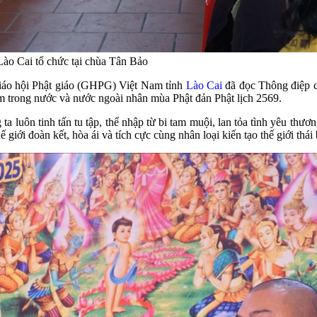
ào Cai tổ chức tại chùa Tân Bảo
áo hội Phật giáo (
GHPG)
Việt Nam
tỉnh
Lào Cai
đã đọc Thông điệp 
am trong nước và nước ngoài nhân mùa Phật đản Phật lịch 2569.
a luôn tinh tấn tu tập, thể nhập từ bi tam muội, lan tỏa tình yêu thư
 giới đoàn kết, hòa ái và tích cực cùng nhân loại kiến tạo thế giới thái 