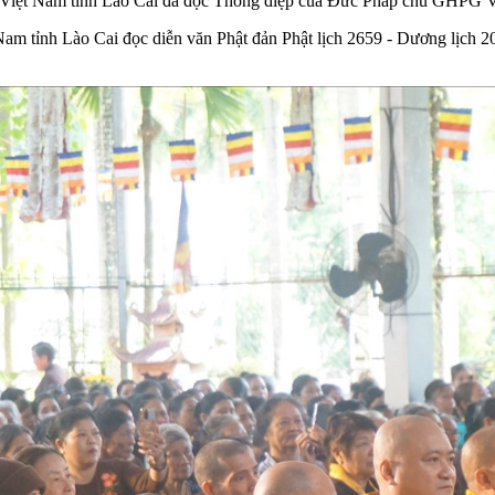
Việt Nam tỉnh Lào Cai đã đọc Thông điệp của Đức Pháp chủ GHPG Vi
Nam tỉnh Lào Cai đọc diễn văn Phật đản Phật lịch 2659 - Dương lịch 