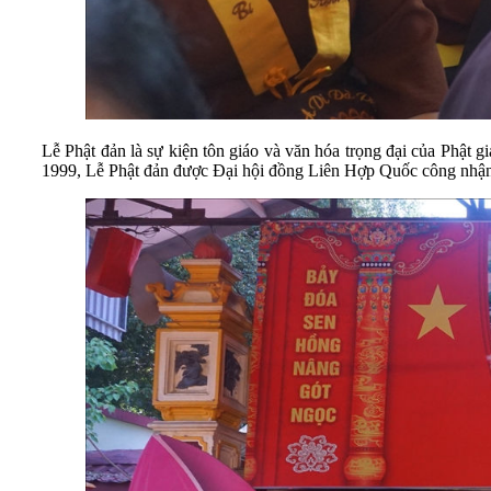
Lễ Phật đản là sự kiện tôn giáo và văn hóa trọng đại của Phật
1999, Lễ
Phật đản
được Đại hội đồng Liên Hợp Quốc công nhận l