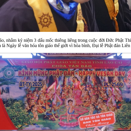
 giáo, nhằm kỷ niệm 3 dấu mốc thiêng liêng trong cuộc đời Đức Phật
à Ngày lễ văn hóa tôn giáo thế giới vì hòa bình, Đại lễ Phật đản Li