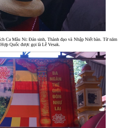
 Thích Ca Mâu Ni: Đản sinh, Thành đạo và Nhập Niết bàn. Từ năm
ên Hợp Quốc
được gọi là Lễ Vesak.