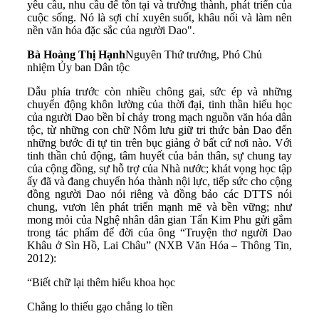
yêu cầu, nhu cầu để tồn tại và trưởng thành, phát triển của
cuộc sống. Nó là sợi chỉ xuyên suốt, khâu nối và làm nên
nền văn hóa đặc sắc của người Dao".
Bà Hoàng Thị Hạnh
Nguyên Thứ trưởng, Phó Chủ
nhiệm Ủy ban Dân tộc
Dẫu phía trước còn nhiều chông gai, sức ép và những
chuyển động khôn lường của thời đại, tinh thần hiếu học
của người Dao bền bỉ chảy trong mạch nguồn văn hóa dân
tộc, từ những con chữ Nôm lưu giữ tri thức bản Dao đến
những bước đi tự tin trên bục giảng ở bất cứ nơi nào. Với
tinh thần chủ động, tâm huyết của bản thân, sự chung tay
của cộng đồng, sự hỗ trợ của Nhà nước; khát vọng học tập
ấy đã và đang chuyển hóa thành nội lực, tiếp sức cho cộng
đồng người Dao nói riêng và đồng bảo các DTTS nói
chung, vươn lên phát triển mạnh mẽ và bền vững; như
mong mỏi của Nghệ nhân dân gian Tẩn Kim Phu gửi gắm
trong tác phẩm để đời của ông “Truyện thơ người Dao
Khâu ở Sìn Hồ, Lai Châu” (NXB Văn Hóa – Thông Tin,
2012):
“Biết chữ lại thêm hiểu khoa học
Chẳng lo thiếu gạo chẳng lo tiền