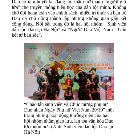
Dao có tâm huyết lại đang âm thầm trở thành “người giữ
lửa” cho truyền thống hiếu học của dân tộc mình. Không
chờ đợi hoàn toàn vào chính sách, nhiều trí thức và bạn trẻ
Dao đã chủ động thành lập những không gian gắn kết
cộng đồng. Nổi bật trong đó là hai hội nhóm: “Sinh viên
dân tộc Dao tại Hà Nội” và “Người Dao Việt Nam – Gắn
kết từ bản sắc”.
“Chào tân sinh viên và Chúc mừng phụ nữ
Dao nhân Ngày Phụ nữ Việt Nam 20/10” một
trong những hoạt động thường niên của hai
hội nhóm nhằm giao lưu, lan tỏa văn hóa Dao
tới muôn nơi. (Ảnh: Sinh viên dân tộc Dao tại
Hà Nội)