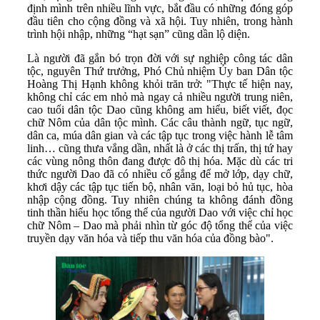
định mình trên nhiều lĩnh vực, bắt đầu có những đóng góp
đầu tiên cho cộng đồng và xã hội. Tuy nhiên, trong hành
trình hội nhập, những “hạt sạn” cũng dần lộ diện.
Là người đã gắn bó trọn đời với sự nghiệp công tác dân
tộc, nguyên Thứ trưởng, Phó Chủ nhiệm Ủy ban Dân tộc
Hoàng Thị Hạnh không khỏi trăn trở: "Thực tế hiện nay,
không chỉ các em nhỏ mà ngay cả nhiều người trung niên,
cao tuổi dân tộc Dao cũng không am hiểu, biết viết, đọc
chữ Nôm của dân tộc mình. Các câu thành ngữ, tục ngữ,
dân ca, múa dân gian và các tập tục trong việc hành lễ tâm
linh… cũng thưa vắng dần, nhất là ở các thị trấn, thị tứ hay
các vùng nông thôn đang được đô thị hóa. Mặc dù các tri
thức người Dao đã có nhiều cố gắng để mở lớp, dạy chữ,
khơi dậy các tập tục tiến bộ, nhân văn, loại bỏ hủ tục, hòa
nhập cộng đồng. Tuy nhiên chúng ta không đánh đồng
tinh thần hiếu học tổng thể của người Dao với việc chỉ học
chữ Nôm – Dao mà phải nhìn từ góc độ tổng thể của việc
truyền dạy văn hóa và tiếp thu văn hóa của đồng bào".