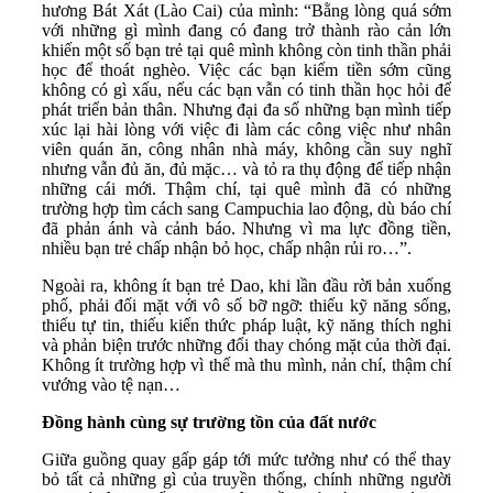
hương Bát Xát (Lào Cai) của mình: “Bằng lòng quá sớm
với những gì mình đang có đang trở thành rào cản lớn
khiến một số bạn trẻ tại quê mình không còn tinh thần phải
học để thoát nghèo. Việc các bạn kiếm tiền sớm cũng
không có gì xấu, nếu các bạn vẫn có tinh thần học hỏi để
phát triển bản thân. Nhưng đại đa số những bạn mình tiếp
xúc lại hài lòng với việc đi làm các công việc như nhân
viên quán ăn, công nhân nhà máy, không cần suy nghĩ
nhưng vẫn đủ ăn, đủ mặc… và tỏ ra thụ động để tiếp nhận
những cái mới. Thậm chí, tại quê mình đã có những
trường hợp tìm cách sang Campuchia lao động, dù báo chí
đã phản ánh và cảnh báo. Nhưng vì ma lực đồng tiền,
nhiều bạn trẻ chấp nhận bỏ học, chấp nhận rủi ro…”.
Ngoài ra, không ít bạn trẻ Dao, khi lần đầu rời bản xuống
phố, phải đối mặt với vô số bỡ ngỡ: thiếu kỹ năng sống,
thiếu tự tin, thiếu kiến thức pháp luật, kỹ năng thích nghi
và phản biện trước những đổi thay chóng mặt của thời đại.
Không ít trường hợp vì thế mà thu mình, nản chí, thậm chí
vướng vào tệ nạn…
Đồng hành cùng sự trường tồn của đất nước
Giữa guồng quay gấp gáp tới mức tưởng như có thể thay
bỏ tất cả những gì của truyền thống, chính những người