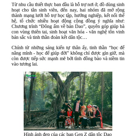
Từ nhu cầu thiết thực ban đầu là hỗ trợ nơi ở, đồ dùng sinh
hoạt cho tân sinh viên, đến nay, hai nhóm đã mở rộng
thành mạng lưới hỗ trợ học tập, hướng nghiệp, kết nối thế
hệ, tổ chức nhiều hoạt động cộng đồng ý nghĩa như:
Chương trình “Đông ấm về bản Dao”, quyên góp giúp bà
con vùng thiên tai, sinh hoạt văn hóa - văn nghệ tôn vinh
bản sắc và tinh thần đoàn kết dân tộc…
Chính từ những sáng kiến tự thân ấy, tinh thần “học để
nâng mình - học để giúp đời” không chỉ được gìn giữ, mà
còn được tiếp sức mạnh mẽ bởi tình đồng bào và niềm tin
vào tương lai.
Hình ảnh đẹp của các bạn Gen Z dân tộc Dao