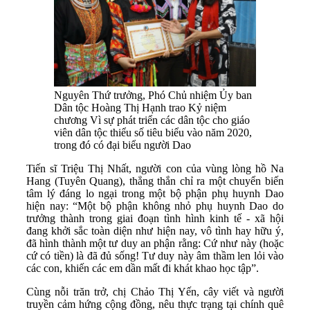
Nguyên Thứ trưởng, Phó Chủ nhiệm Ủy ban
Dân tộc Hoàng Thị Hạnh trao Kỷ niệm
chương Vì sự phát triển các dân tộc cho giáo
viên dân tộc thiểu số tiêu biểu vào năm 2020,
trong đó có đại biểu người Dao
Tiến sĩ Triệu Thị Nhất, người con của vùng lòng hồ Na
Hang (Tuyên Quang), thẳng thắn chỉ ra một chuyển biến
tâm lý đáng lo ngại trong một bộ phận phụ huynh Dao
hiện nay: “Một bộ phận không nhỏ phụ huynh Dao do
trưởng thành trong giai đoạn tình hình kinh tế - xã hội
đang khởi sắc toàn diện như hiện nay, vô tình hay hữu ý,
đã hình thành một tư duy an phận rằng: Cứ như này (hoặc
cứ có tiền) là đã đủ sống! Tư duy này âm thầm len lỏi vào
các con, khiến các em dần mất đi khát khao học tập”.
Cùng nỗi trăn trở, chị Chảo Thị Yến, cây viết và người
truyền cảm hứng cộng đồng, nêu thực trạng tại chính quê