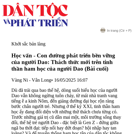
In trang
(Ctr + P)
Khởi sắc bản làng
Học vấn - Con đường phát triển bền vững
của người Dao: Thách thức mới trên tinh
thần ham học của người Dao (Bài cuối)
Vàng Ni - Vân Long
•
16/05/2025 16:07
Dù đã trải qua bao thế hệ, dòng suối hiếu học của người
Dao vẫn không ngừng tuôn chảy, từ mái nhà tranh vang
tiếng ê a kinh Nôm, đến giảng đường đại học rộn ràng
bước chân người trẻ. Nhưng ở thế kỷ XXI, tinh thần ham
học ấy đang đối diện với những thử thách chưa từng có.
Trước những giá trị cũ dần mai một, môi trường sống thay
đổi, thế hệ trẻ người Dao - đặc biệt là Gen Z - đứng giữa
ngã ba thời đại: tiếp nối hay đứt đoạn? hội nhập hay tan
loãng? Và để truyền thống ham học tập của dân tộc không