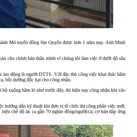
 nhánh Mỏ tuyển đồng Sin Quyền được hơn 1 năm nay. Anh Minh
oàn cho chính bản thân mình vì chúng tôi làm việc ở dưới độ sâu
% lao động là người DTTS. Với đặc thù công việc khai thác hầm
ca, bồi dưỡng độc hại cho công nhân.
i bộ xuống hầm lò như trước đây, thì hiện nay công nhân khi vào
ệc hướng dẫn kỹ thuật khi đơn vị tổ chức thi công phần việc mới;
 hiện chế độ ăn ca gần 70 nghìn đồng/người/ca; cơ bản đáp ứng