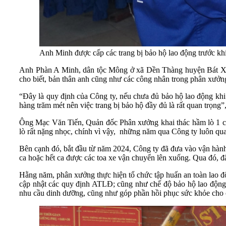
Anh Minh được cấp các trang bị bảo hộ lao động trước kh
Anh Phàn A Minh, dân tộc Mông ở xã Dền Thàng huyện Bát Xá
cho biết, bản thân anh cũng như các công nhân trong phân xưởn
“Đây là quy định của Công ty, nếu chưa đủ bảo hộ lao động khi 
hàng trăm mét nên việc trang bị bảo hộ đầy đủ là rất quan trọng”
Ông Mạc Văn Tiến, Quản đốc Phân xưởng khai thác hầm lò 1 cho
lò rất nặng nhọc, chính vì vậy, những năm qua Công ty luôn qu
Bên cạnh đó, bắt đầu từ năm 2024, Công ty đã đưa vào vận hành 
ca hoặc hết ca được các toa xe vận chuyển lên xuống. Qua đó, đã
Hằng năm, phân xưởng thực hiện tổ chức tập huấn an toàn lao độn
cập nhật các quy định ATLĐ; cũng như chế độ bảo hộ lao động 
nhu cầu dinh dưỡng, cũng như góp phần hồi phục sức khỏe cho c