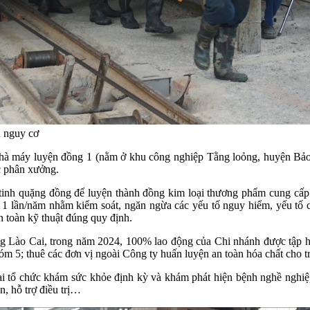
u nguy cơ
Nhà máy luyện đồng 1 (nằm ở khu công nghiệp Tằng loỏng, huyện Bả
c phân xưởng.
tinh quặng đồng để luyện thành đồng kim loại thương phẩm cung cấp 
ất 1 lần/năm nhằm kiểm soát, ngăn ngừa các yếu tố nguy hiểm, yếu tố
 toàn kỹ thuật đúng quy định.
Lào Cai, trong năm 2024, 100% lao động của Chi nhánh được tập h
m 5; thuê các đơn vị ngoài Công ty huấn luyện an toàn hóa chất cho
i tổ chức khám sức khỏe định kỳ và khám phát hiện bệnh nghề nghiệp.
, hỗ trợ điều trị…