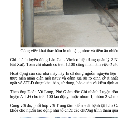
Công việc khai thác hầm lò rất nặng nhọc và tiềm ẩn nhiề
Chi nhánh luyện đồng Lào Cai - Vimico hiện đang quản lý 2 
Bát Xát). Toàn chi nhánh có trên 1.100 công nhân làm việc ở cá
Hoạt động của các nhà máy này là sử dung nguồn nguyên liệu 
thực hiện nhận diện mối nguy và đánh giá rủi ro định kỳ ít nh
ngặt về ATLĐ được khai báo, sử dụng, bảo quản và kiểm định an
Theo ông Đoàn Vũ Long, Phó Giám đốc Chi nhánh Luyện đồng 
luyện ATLĐ cho trên 100 lao động thuộc nhóm 1, nhóm 2 và nhó
Cùng với đó, phối hợp với Trung tâm kiểm soát bệnh tật Lào Ca
khỏe cho người lao động như tổ chức các chương trình tham quan