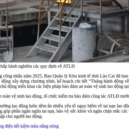
 chấp hành nghiêm các quy định về ATLĐ
háng công nhân năm 2025, Ban Quản lý Khu kinh tế tỉnh Lào Cai đã 
chủ động xây dựng chương trình, kế hoạch chi tiết “Tháng hành động 
chủ động triển khai các biện pháp bảo đảm an toàn vệ sinh lao động tại
n toàn vệ sinh lao động, tổ chức kiểm tra bảo đảm công tác ATLĐ trư
 trường lao động luôn tiềm ẩn nhiều yếu tố nguy hiểm về tai nạn lao
g góp phần ngăn ngừa tai nạn, bảo vệ sức khỏe và ngăn chặn mắc các 
hập cho người lao động.
g điện tiết kiệm mùa nắng nóng