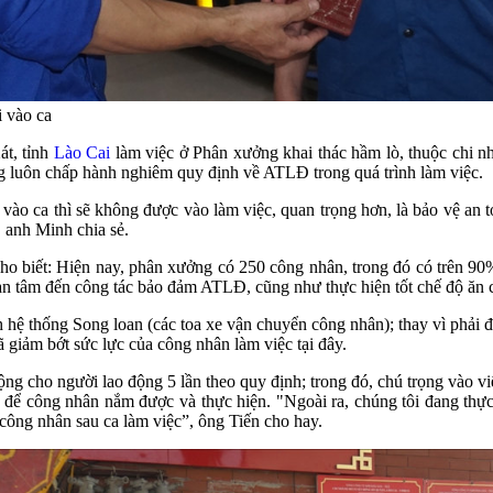
i vào ca
t, tỉnh
Lào Cai
làm việc ở Phân xưởng khai thác hầm lò, thuộc chi
g luôn chấp hành nghiêm quy định về ATLĐ trong quá trình làm việc.
vào ca thì sẽ không được vào làm việc, quan trọng hơn, là bảo vệ an t
, anh Minh chia sẻ.
 biết: Hiện nay, phân xưởng có 250 công nhân, trong đó có trên 90
an tâm đến công tác bảo đảm ATLĐ, cũng như thực hiện tốt chế độ ăn 
hệ thống Song loan (các toa xe vận chuyển công nhân); thay vì phải đ
 giảm bớt sức lực của công nhân làm việc tại đây.
g cho người lao động 5 lần theo quy định; trong đó, chú trọng vào vi
để công nhân nắm được và thực hiện. "Ngoài ra, chúng tôi đang thực
ông nhân sau ca làm việc”, ông Tiến cho hay.