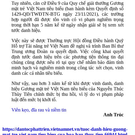
Tuy nhiên, căn cứ Điều 9 của Quy chế giải thưởng Gương
mặt trẻ Việt Nam tiêu biểu (ban hành kèm Quyết định số
1429-QĐ/TWĐTN-BTG ngày 23/11/2021), các trường
hợp người đã được tôn vinh có vi phạm nghiêm trọng
trong thời hạn 5 năm kể từ ngày nhận giải sẽ bị xem xét
tước danh hiệu.
Việc này sẽ được Thường trực Hội đồng Điều hành Quỹ
Hỗ trợ Tài năng trẻ Việt Nam đề nghị và trình Ban Bí thư
Trung ương Đoàn ra quyết định. Việc công khai quyết
định tước danh hiệu trên các phương tiện thông tin đại
chúng cũng được nêu rõ tại quy chế nhằm bảo đảm tính
minh bạch và nghiêm minh trong công tác xét chọn, vinh
danh các cá nhân tiêu biểu.
Như vậy, sau hơn 3 năm kể từ khi được vinh danh, danh
hiệu Gương mặt trẻ Việt Nam tiêu biểu của Nguyễn Thúc
Thùy Tiên chính thức bị thu hồi, vì lý do vi phạm pháp
luật đến mức bị khởi tố.
Viên kẹo, đĩa rau và niềm tin
Anh Trúc
https://dantocphattrien.vietnamnet.vn/tuoc-danh-hieu-guong-
mat-tre-viet-nam-tieu-bieu-cua-hoa-hau-thuy-tien-66944.html