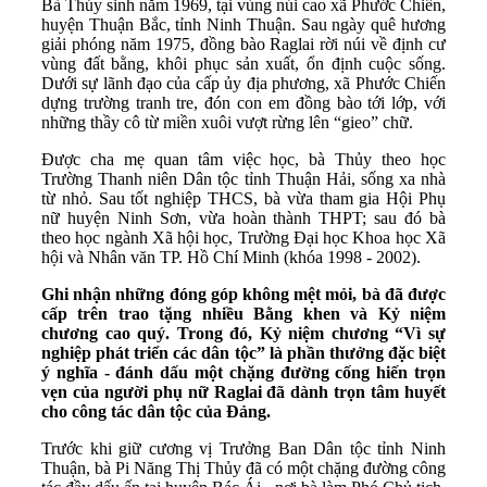
Bà Thủy sinh năm 1969, tại vùng núi cao xã Phước Chiến,
huyện Thuận Bắc, tỉnh Ninh Thuận. Sau ngày quê hương
giải phóng năm 1975, đồng bào Raglai rời núi về định cư
vùng đất bằng, khôi phục sản xuất, ổn định cuộc sống.
Dưới sự lãnh đạo của cấp ủy địa phương, xã Phước Chiến
dựng trường tranh tre, đón con em đồng bào tới lớp, với
những thầy cô từ miền xuôi vượt rừng lên “gieo” chữ.
Được cha mẹ quan tâm việc học, bà Thủy theo học
Trường Thanh niên Dân tộc tỉnh Thuận Hải, sống xa nhà
từ nhỏ. Sau tốt nghiệp THCS, bà vừa tham gia Hội Phụ
nữ huyện Ninh Sơn, vừa hoàn thành THPT; sau đó bà
theo học ngành Xã hội học, Trường Đại học Khoa học Xã
hội và Nhân văn TP. Hồ Chí Minh (khóa 1998 - 2002).
Ghi nhận những đóng góp không mệt mỏi, bà đã được
cấp trên trao tặng nhiều Bằng khen và Kỷ niệm
chương cao quý. Trong đó, Kỷ niệm chương “Vì sự
nghiệp phát triển các dân tộc” là phần thưởng đặc biệt
ý nghĩa - đánh dấu một chặng đường cống hiến trọn
vẹn của người phụ nữ Raglai đã dành trọn tâm huyết
cho công tác dân tộc của Đảng.
Trước khi giữ cương vị Trưởng Ban Dân tộc tỉnh Ninh
Thuận, bà Pi Năng Thị Thủy đã có một chặng đường công