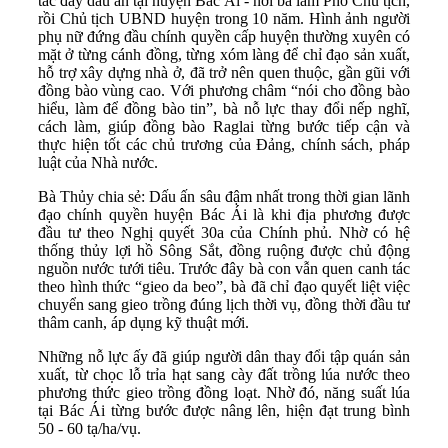
tác đầy dấu ấn tại huyện Bác Ái - nơi bà làm Phó Chủ tịch,
rồi Chủ tịch UBND huyện trong 10 năm. Hình ảnh người
phụ nữ đứng đầu chính quyền cấp huyện thường xuyên có
mặt ở từng cánh đồng, từng xóm làng để chỉ đạo sản xuất,
hỗ trợ xây dựng nhà ở, đã trở nên quen thuộc, gần gũi với
đồng bào vùng cao. Với phương châm “nói cho đồng bào
hiểu, làm để đồng bào tin”, bà nỗ lực thay đổi nếp nghĩ,
cách làm, giúp đồng bào Raglai từng bước tiếp cận và
thực hiện tốt các chủ trương của Đảng, chính sách, pháp
luật của Nhà nước.
Bà Thủy chia sẻ: Dấu ấn sâu đậm nhất trong thời gian lãnh
đạo chính quyền huyện Bác Ái là khi địa phương được
đầu tư theo Nghị quyết 30a của Chính phủ. Nhờ có hệ
thống thủy lợi hồ Sông Sắt, đồng ruộng được chủ động
nguồn nước tưới tiêu. Trước đây bà con vẫn quen canh tác
theo hình thức “gieo da beo”, bà đã chỉ đạo quyết liệt việc
chuyển sang gieo trồng đúng lịch thời vụ, đồng thời đầu tư
thâm canh, áp dụng kỹ thuật mới.
Những nỗ lực ấy đã giúp người dân thay đổi tập quán sản
xuất, từ chọc lỗ trỉa hạt sang cày đất trồng lúa nước theo
phương thức gieo trồng đồng loạt. Nhờ đó, năng suất lúa
tại Bác Ái từng bước được nâng lên, hiện đạt trung bình
50 - 60 tạ/ha/vụ.