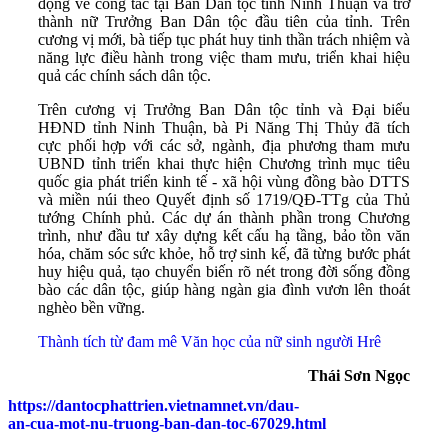
động về công tác tại Ban Dân tộc tỉnh Ninh Thuận và trở
thành nữ Trưởng Ban Dân tộc đầu tiên của tỉnh. Trên
cương vị mới, bà tiếp tục phát huy tinh thần trách nhiệm và
năng lực điều hành trong việc tham mưu, triển khai hiệu
quả các chính sách dân tộc.
Trên cương vị Trưởng Ban Dân tộc tỉnh và Đại biểu
HĐND tỉnh Ninh Thuận, bà Pi Năng Thị Thủy đã tích
cực phối hợp với các sở, ngành, địa phương tham mưu
UBND tỉnh triển khai thực hiện Chương trình mục tiêu
quốc gia phát triển kinh tế - xã hội vùng đồng bào DTTS
và miền núi theo Quyết định số 1719/QĐ-TTg của Thủ
tướng Chính phủ. Các dự án thành phần trong Chương
trình, như đầu tư xây dựng kết cấu hạ tầng, bảo tồn văn
hóa, chăm sóc sức khỏe, hỗ trợ sinh kế, đã từng bước phát
huy hiệu quả, tạo chuyển biến rõ nét trong đời sống đồng
bào các dân tộc, giúp hàng ngàn gia đình vươn lên thoát
nghèo bền vững.
Thành tích từ đam mê Văn học của nữ sinh người Hrê
Thái Sơn Ngọc
https://dantocphattrien.vietnamnet.vn/dau-
an-cua-mot-nu-truong-ban-dan-toc-67029.html