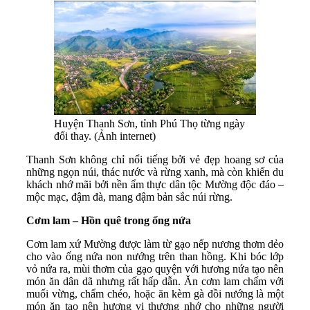
Huyện Thanh Sơn, tỉnh Phú Thọ từng ngày
đổi thay. (Ảnh internet)
Thanh Sơn không chỉ nổi tiếng bởi vẻ đẹp hoang sơ của
những ngọn núi, thác nước và rừng xanh, mà còn khiến du
khách nhớ mãi bởi nền ẩm thực dân tộc Mường độc đáo –
mộc mạc, đậm đà, mang đậm bản sắc núi rừng.
Cơm lam – Hồn quê trong ống nứa
Cơm lam xứ Mường được làm từ gạo nếp nương thơm dẻo
cho vào ống nứa non nướng trên than hồng. Khi bóc lớp
vỏ nứa ra, mùi thơm của gạo quyện với hương nứa tạo nên
món ăn dân dã nhưng rất hấp dẫn. Ăn cơm lam chấm với
muối vừng, chẩm chéo, hoặc ăn kèm gà đồi nướng là một
món ăn tạo nên hương vị thương nhớ cho những người