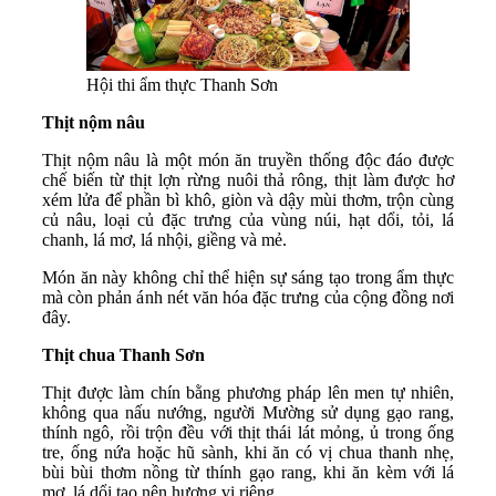
Hội thi ẩm thực Thanh Sơn
Thịt nộm nâu
Thịt nộm nâu là một món ăn truyền thống độc đáo được
chế biến từ thịt lợn rừng nuôi thả rông, thịt làm được hơ
xém lửa để phần bì khô, giòn và dậy mùi thơm, trộn cùng
củ nâu, loại củ đặc trưng của vùng núi, hạt dổi, tỏi, lá
chanh, lá mơ, lá nhội, giềng và mẻ.
Món ăn này không chỉ thể hiện sự sáng tạo trong ẩm thực
mà còn phản ánh nét văn hóa đặc trưng của cộng đồng nơi
đây.
Thịt chua Thanh Sơn
Thịt được làm chín bằng phương pháp lên men tự nhiên,
không qua nấu nướng, người Mường sử dụng gạo rang,
thính ngô, rồi trộn đều với thịt thái lát mỏng, ủ trong ống
tre, ống nứa hoặc hũ sành, khi ăn có vị chua thanh nhẹ,
bùi bùi thơm nồng từ thính gạo rang, khi ăn kèm với lá
mơ, lá dổi tạo nên hương vị riêng.