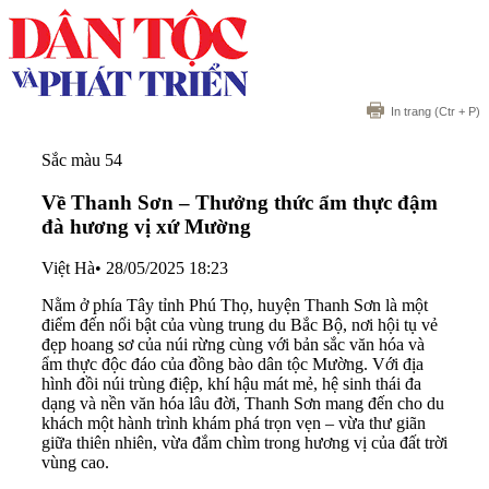
In trang
(Ctr + P)
Sắc màu 54
Về Thanh Sơn – Thưởng thức ẩm thực đậm
đà hương vị xứ Mường
Việt Hà
•
28/05/2025 18:23
Nằm ở phía Tây tỉnh Phú Thọ, huyện Thanh Sơn là một
điểm đến nổi bật của vùng trung du Bắc Bộ, nơi hội tụ vẻ
đẹp hoang sơ của núi rừng cùng với bản sắc văn hóa và
ẩm thực độc đáo của đồng bào dân tộc Mường. Với địa
hình đồi núi trùng điệp, khí hậu mát mẻ, hệ sinh thái đa
dạng và nền văn hóa lâu đời, Thanh Sơn mang đến cho du
khách một hành trình khám phá trọn vẹn – vừa thư giãn
giữa thiên nhiên, vừa đắm chìm trong hương vị của đất trời
vùng cao.