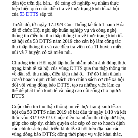
dân tộc trên địa bàn... để củng cố nghiệp vụ nhằm thực
hiện hiệu quả cuộc điều tra về thực trạng kinh tế-xã hội
của
53 DTTS
sắp tới.
Trước đó, từ ngày 17-19/9 Cục Thống kê tỉnh Thanh Hóa
đã tổ chức Hội nghị tập huấn nghiệp vụ và công nghệ
thông tin điều tra thu thập thông tin về thực trạng kinh tế-
xã hội của 53 DTTS năm 2019 cho cán bộ làm công tác
thu thập thông tin và các điều tra viên của 11 huyện miền
núi và 7 huyện có xã miền núi.
Chương trình Hội nghị tập huấn nhằm phản ánh đúng thực
trạng kinh tế-xã hội của vùng DTTS qua thu thập thông tin
về dân số, thu nhập, điều kiện nhà ở... Từ đó hình thành
cơ sở hoạch định chính sách cho chính sách cơ chế xã hội
đối với vùng đồng bào DTTS, tạo ra những việc làm cụ
thể để phát triển kinh tế và nâng cao đời sống cho người
DTTS.
Cuộc điều tra thu thập thông tin về thực trạng kinh tế-xã
hội của 53 DTTS năm 2019 sẽ bắt đầu từ ngày 1/10 và kết
thúc vào 31/10/2019. Cuộc điều tra nhằm thu thập dữ liệu,
giúp cho cấp ủy, chính quyền các cấp có cơ sở hoạch định
các chính sách phát triển kinh tế-xã hội trên địa bàn các
vùng đồng bào DTTS; đồng thời phục vụ việc khai thác,