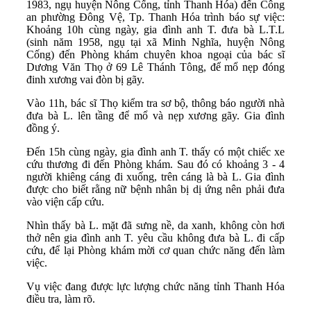
1983, ngụ huyện Nông Cống, tỉnh Thanh Hóa) đến Công
an phường Đông Vệ, Tp. Thanh Hóa trình báo sự việc:
Khoảng 10h cùng ngày, gia đình anh T. đưa bà L.T.L
(sinh năm 1958, ngụ tại xã Minh Nghĩa, huyện Nông
Cống) đến Phòng khám chuyên khoa ngoại của bác sĩ
Dương Văn Thọ ở 69 Lê Thánh Tông, để mổ nẹp đóng
đinh xương vai đòn bị gãy.
Vào 11h, bác sĩ Thọ kiểm tra sơ bộ, thông báo người nhà
đưa bà L. lên tầng để mổ và nẹp xương gãy. Gia đình
đồng ý.
Đến 15h cùng ngày, gia đình anh T. thấy có một chiếc xe
cứu thương đi đến Phòng khám. Sau đó có khoảng 3 - 4
người khiêng cáng đi xuống, trên cáng là bà L. Gia đình
được cho biết rằng nữ bệnh nhân bị dị ứng nên phải đưa
vào viện cấp cứu.
Nhìn thấy bà L. mặt đã sưng nề, da xanh, không còn hơi
thở nên gia đình anh T. yêu cầu không đưa bà L. đi cấp
cứu, để lại Phòng khám mời cơ quan chức năng đến làm
việc.
Vụ việc đang được lực lượng chức năng tỉnh Thanh Hóa
điều tra, làm rõ.