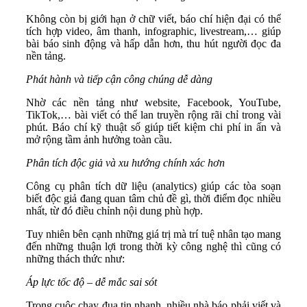
Không còn bị giới hạn ở chữ viết, báo chí hiện đại có thể
tích hợp video, âm thanh, infographic, livestream,… giúp
bài báo sinh động và hấp dẫn hơn, thu hút người đọc đa
nền tảng.
Phát hành và tiếp cận công chúng dễ dàng
Nhờ các nền tảng như website, Facebook, YouTube,
TikTok,… bài viết có thể lan truyền rộng rãi chỉ trong vài
phút. Báo chí kỹ thuật số giúp tiết kiệm chi phí in ấn và
mở rộng tầm ảnh hưởng toàn cầu.
Phân tích độc giả và xu hướng chính xác hơn
Công cụ phân tích dữ liệu (analytics) giúp các tòa soạn
biết độc giả đang quan tâm chủ đề gì, thời điểm đọc nhiều
nhất, từ đó điều chỉnh nội dung phù hợp.
Tuy nhiên bên cạnh những giá trị mà trí tuệ nhân tạo mang
đến những thuận lợi trong thời kỳ công nghệ thì cũng có
những thách thức như:
Áp lực tốc độ – dễ mắc sai sót
Trong cuộc chạy đua tin nhanh, nhiều nhà báo phải viết và