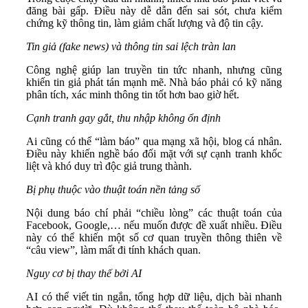
đăng bài gấp. Điều này dễ dẫn đến sai sót, chưa kiểm
chứng kỹ thông tin, làm giảm chất lượng và độ tin cậy.
Tin giả (fake news) và thông tin sai lệch tràn lan
Công nghệ giúp lan truyền tin tức nhanh, nhưng cũng
khiến tin giả phát tán mạnh mẽ. Nhà báo phải có kỹ năng
phân tích, xác minh thông tin tốt hơn bao giờ hết.
Cạnh tranh gay gắt, thu nhập không ổn định
Ai cũng có thể “làm báo” qua mạng xã hội, blog cá nhân.
Điều này khiến nghề báo đối mặt với sự cạnh tranh khốc
liệt và khó duy trì độc giả trung thành.
Bị phụ thuộc vào thuật toán nền tảng số
Nội dung báo chí phải “chiều lòng” các thuật toán của
Facebook, Google,… nếu muốn được đề xuất nhiều. Điều
này có thể khiến một số cơ quan truyền thông thiên về
“câu view”, làm mất đi tính khách quan.
Nguy cơ bị thay thế bởi AI
AI có thể viết tin ngắn, tổng hợp dữ liệu, dịch bài nhanh