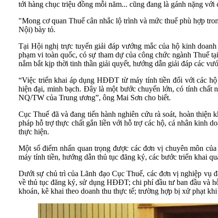
tới hàng chục triệu đồng mỗi năm... cũng đang là gánh nặng với 
"Mong cơ quan Thuế cân nhắc lộ trình và mức thuế phù hợp trong 
Nội) bày tỏ.
Tại Hội nghị trực tuyến giải đáp vướng mắc của hộ kinh doanh
phạm vi toàn quốc, có sự tham dự của công chức ngành Thuế t
nắm bắt kịp thời tinh thần giải quyết, hướng dẫn giải đáp các v
“Việc triển khai áp dụng HĐĐT từ máy tính tiền đối với các hộ
hiện đại, minh bạch. Đây là một bước chuyển lớn, có tính chất n
NQ/TW của Trung ương”, ông Mai Sơn cho biết.
Cục Thuế đã và đang tiến hành nghiên cứu rà soát, hoàn thiện k
pháp hỗ trợ thực chất gắn liền với hỗ trợ các hộ, cá nhân kinh
thực hiện.
Một số điểm nhấn quan trọng được các đơn vị chuyên môn của Cục
máy tính tiền, hướng dẫn thủ tục đăng ký, các bước triển khai q
Dưới sự chủ trì của Lãnh đạo Cục Thuế, các đơn vị nghiệp vụ đã
về thủ tục đăng ký, sử dụng HĐĐT; chi phí đầu tư ban đầu và hỗ 
khoán, kê khai theo doanh thu thực tế; trường hợp bị xử phạt k