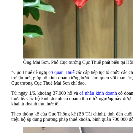
Ông Mai Sơn, Phó Cục trưởng Cục Thuế phát biểu tại Hộ
"Cục Thuế đề nghị
cơ quan Thuế
các cấp tiếp tục tổ chức các c
trợ tận nơi, giúp hộ kinh doanh từng bước làm quen với thao t
Cục trưởng Cục Thuế Mai Sơn chỉ đạo.
Từ ngày 1/6, khoảng 37.000 hộ và
cá nhân kinh doanh
có doanh
thực tế. Các hộ kinh doanh có doanh thu dưới ngưỡng này được
khai từ doanh thu thực tế.
Theo thống kê của Cục Thống kê (Bộ Tài chính), tính đến cuối
triệu hộ áp dụng phương pháp thuế khoán, bình quân 700.000 đ