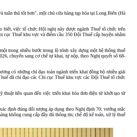
và tuân thủ tốt hơn", một chủ cửa hàng tạp hóa tại Long Biên (Hà
 biết, việc tổ chức Hội nghị này được ngành Thuế tổ chức trên
Chi cục Thuế khu vực và điểm cầu 350 Đội Thuế cấp huyện nhằm
một trong nhiều bước trong lộ trình xây dựng một hệ thống thuế
2026, chuyển sang cơ chế tự khai, tự nộp, theo Nghị quyết số 68-
rương có những chỉ đạo toàn ngành triển khai đồng bộ nhiều giải
c Thuế đã chỉ đạo các Chi cục Thuế khu vực các Đội Thuế tổ chức
thuật liên quan đến việc triển khai hóa đơn điện tử khởi tạo từ
ó, xác định đúng đối tượng áp dụng theo Nghị định 70; vướng mắc
hàng không cung cấp đầy đủ thông tin; chế độ kế toán, xử lý thuế