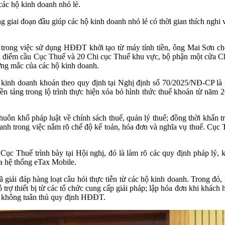
các hộ kinh doanh nhỏ lẻ.
giai đoạn đầu giúp các hộ kinh doanh nhỏ lẻ có thời gian thích nghi 
 trong việc sử dụng HĐĐT khởi tạo từ máy tính tiền, ông Mai Sơn cho
ại điểm cầu Cục Thuế và 20 Chi cục Thuế khu vực, bộ phận một cửa 
ướng mắc của các hộ kinh doanh.
 kinh doanh khoán theo quy định tại Nghị định số 70/2025/NĐ-CP là 
ền tảng trong lộ trình thực hiện xóa bỏ hình thức thuế khoán từ năm 
huôn khổ pháp luật về chính sách thuế, quản lý thuế; đồng thời khẩn t
 doanh trong việc nắm rõ chế độ kế toán, hóa đơn và nghĩa vụ thuế. Cụ
 Thuế trình bày tại Hội nghị, đó là làm rõ các quy định pháp lý, kỹ 
ua hệ thống eTax Mobile.
 giải đáp hàng loạt câu hỏi thực tiễn từ các hộ kinh doanh. Trong đ
trợ thiết bị từ các tổ chức cung cấp giải pháp; lập hóa đơn khi khách 
hi không tuân thủ quy định HĐĐT.