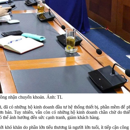
hông nhận chuyển khoản. Ảnh: TL
đã có những hộ kinh doanh đầu tư hệ thống thiết bị, phần mềm để phá
ơn bán. Tuy nhiên, vẫn còn có những hộ kinh doanh chần chừ do thiế
ó thể ảnh hưởng đến sức cạnh tranh, giảm khách hàng.
khó khăn do phần lớn tiểu thương là người lớn tuổi, ít tiếp cận công 