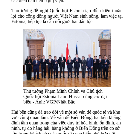
các diễn đàn liên Nghị viện.
Thủ tướng đề nghị Quốc hội Estonia tạo điều kiện thuận
lợi cho cộng đồng người Việt Nam sinh sống, làm việc tại
Estonia, tiếp tục là cầu nối giữa hai dân tộc.
Thủ tướng Phạm Minh Chính và Chủ tịch
Quốc hội Estonia Lauri Hussar cùng các đại
biểu - Ảnh: VGP/Nhật Bắc
Hai bên cũng đã trao đổi về một số vấn đề quốc tế và khu
vực cùng quan tâm. Về vấn đề Biển Đông, hai bên khẳng
định tầm quan trọng của việc duy trì hòa bình, ổn định, an
ninh, tự do hàng hải, hàng không ở Biển Đông trên cơ sở
tôn trọng lợi ích của các quốc gia ven biển phù hợp với