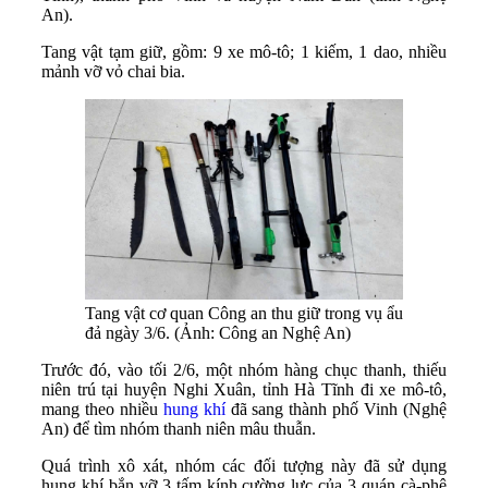
An).
Tang vật tạm giữ, gồm: 9 xe mô-tô; 1 kiếm, 1 dao, nhiều
mảnh vỡ vỏ chai bia.
Tang vật cơ quan Công an thu giữ trong vụ ẩu
đả ngày 3/6. (Ảnh: Công an Nghệ An)
Trước đó, vào tối 2/6, một nhóm hàng chục thanh, thiếu
niên trú tại huyện Nghi Xuân, tỉnh Hà Tĩnh đi xe mô-tô,
mang theo nhiều
hung khí
đã sang thành phố Vinh (Nghệ
An) để tìm nhóm thanh niên mâu thuẫn.
Quá trình xô xát, nhóm các đối tượng này đã sử dụng
hung khí bắn vỡ 3 tấm kính cường lực của 3 quán cà-phê