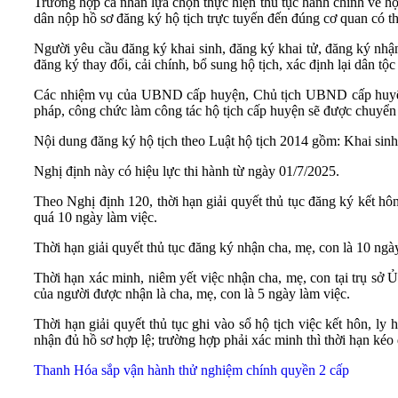
Trường hợp cá nhân lựa chọn thực hiện thủ tục hành chính về hộ
dân nộp hồ sơ đăng ký hộ tịch trực tuyến đến đúng cơ quan có t
Người yêu cầu đăng ký khai sinh, đăng ký khai tử, đăng ký nhận
đăng ký thay đổi, cải chính, bổ sung hộ tịch, xác định lại dân tộ
Các nhiệm vụ của UBND cấp huyện, Chủ tịch UBND cấp huyệ
pháp, công chức làm công tác hộ tịch cấp huyện sẽ được chuyển 
Nội dung đăng ký hộ tịch theo Luật hộ tịch 2014 gồm: Khai sinh; 
Nghị định này có hiệu lực thi hành từ ngày 01/7/2025.
Theo Nghị định 120, thời hạn giải quyết thủ tục đăng ký kết hô
quá 10 ngày làm việc.
Thời hạn giải quyết thủ tục đăng ký nhận cha, mẹ, con là 10 ngà
Thời hạn xác minh, niêm yết việc nhận cha, mẹ, con tại trụ sở 
của người được nhận là cha, mẹ, con là 5 ngày làm việc.
Thời hạn giải quyết thủ tục ghi vào sổ hộ tịch việc kết hôn, l
nhận đủ hồ sơ hợp lệ; trường hợp phải xác minh thì thời hạn ké
Thanh Hóa sắp vận hành thử nghiệm chính quyền 2 cấp