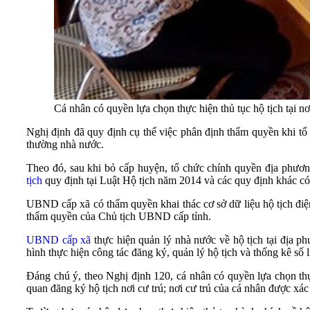
Cá nhân có quyền lựa chọn thực hiện thủ tục hộ tịch tại n
Nghị định đã quy định cụ thể việc phân định thẩm quyền khi t
thường nhà nước.
Theo đó, sau khi bỏ cấp huyện, tổ chức chính quyền địa phư
tịch
quy định tại Luật Hộ tịch năm 2014 và các quy định khác có
UBND cấp xã có thẩm quyền khai thác cơ sở dữ liệu hộ tịch điện 
thẩm quyền của Chủ tịch UBND cấp tỉnh.
UBND cấp xã
thực hiện quản lý nhà nước về hộ tịch tại địa ph
hình thực hiện công tác đăng ký, quản lý hộ tịch và thống kê số
Đáng chú ý, theo Nghị định 120, cá nhân có quyền lựa chọn thực 
quan đăng ký hộ tịch nơi cư trú; nơi cư trú của cá nhân được xác