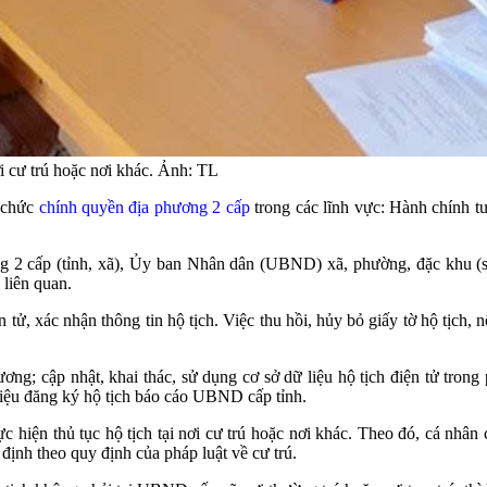
ơi cư trú hoặc nơi khác. Ảnh: TL
ổ chức
chính quyền địa phương 2 cấp
trong các lĩnh vực: Hành chính tư 
ơng 2 cấp (tỉnh, xã), Ủy ban Nhân dân (UBND) xã, phường, đặc khu 
 liên quan.
tử, xác nhận thông tin hộ tịch. Việc thu hồi, hủy bỏ giấy tờ hộ tịch, 
ương; cập nhật, khai thác, sử dụng cơ sở dữ liệu hộ tịch điện tử tron
 liệu đăng ký hộ tịch báo cáo UBND cấp tỉnh.
hiện thủ tục hộ tịch tại nơi cư trú hoặc nơi khác. Theo đó, cá nhân 
 định theo quy định của pháp luật về cư trú.