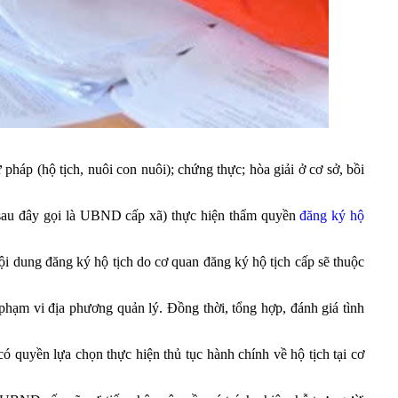
pháp (hộ tịch, nuôi con nuôi); chứng thực; hòa giải ở cơ sở, bồi
(sau đây gọi là UBND cấp xã) thực hiện thẩm quyền
đăng ký hộ
nội dung đăng ký hộ tịch do cơ quan đăng ký hộ tịch cấp sẽ thuộc
g phạm vi địa phương quản lý. Đồng thời, tổng hợp, đánh giá tình
có quyền lựa chọn thực hiện thủ tục hành chính về hộ tịch tại cơ