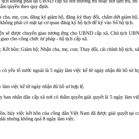
 tịch không phải tại UBND cấp xã nơi thường trú hoặc nơi tạm trú, th
hẩm quyền theo quy định.
 cha, mẹ, con, đăng ký giám hộ, đăng ký thay đổi, chấm dứt giám hộ,
c không phải có mặt tại cơ quan đăng ký hộ tịch để ký vào Sổ hộ tịch.
n sẽ được chuyển giao tương ứng cho UBND cấp xã, Chủ tịch UBND
giao cho công chức tư pháp - hộ tịch cấp xã.
Kết hôn; Giám hộ; Nhận cha, mẹ, con; Thay đổi, cải chính hộ tịch, xác 
n có yếu tố nước ngoài là 5 ngày làm việc kể từ ngày nhận đủ hồ sơ h
y làm việc kể từ ngày nhận đủ hồ sơ hợp lệ.
Ủy ban nhân dân cấp xã nơi có thẩm quyền giải quyết là 5 ngày làm vi
y hôn, hủy việc kết hôn của công dân Việt Nam đã được giải quyết tại
o dài nhưng không quá 8 ngày làm việc.