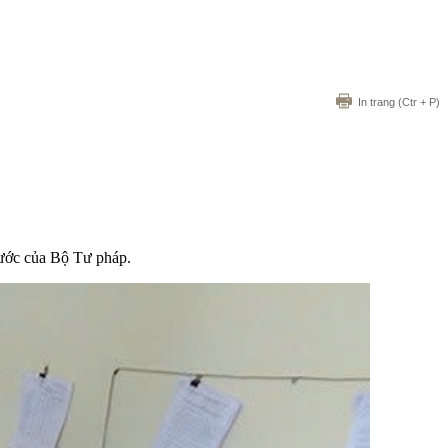
In trang
(Ctr + P)
nước của Bộ Tư pháp.