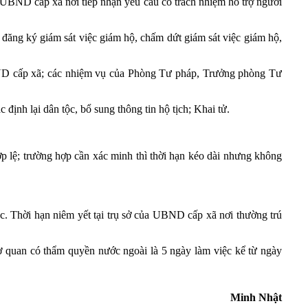
ì UBND cấp xã nơi tiếp nhận yêu cầu có trách nhiệm hỗ trợ người
 đăng ký giám sát việc giám hộ, chấm dứt giám sát việc giám hộ,
 cấp xã; các nhiệm vụ của Phòng Tư pháp, Trưởng phòng Tư
định lại dân tộc, bổ sung thông tin hộ tịch; Khai tử.
ợp lệ; trường hợp cần xác minh thì thời hạn kéo dài nhưng không
ệc. Thời hạn niêm yết tại trụ sở của UBND cấp xã nơi thường trú
 cơ quan có thẩm quyền nước ngoài là 5 ngày làm việc kể từ ngày
Minh Nhật